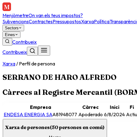
Menjòmetre
On van els teus impostos?
Subvencions
Contractes
Pressupostos
Xarxa
Política
Transparènci
Sectors
Eines
Contribueix
Contribueix
Xarxa
/
Perfil de persona
SERRANO DE HARO ALFREDO
Càrrecs al Registre Mercantil (BO
Empresa
Càrrec
Inici
Fi
ENDESA ENERGIA SA
A81948077
Apoderado
6/8/2024
Acti
Xarxa de persones
(
50
persones en comú)