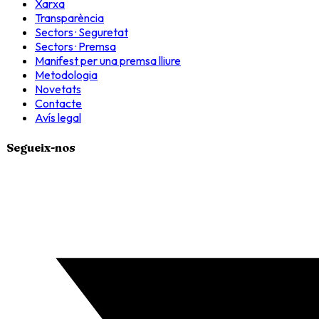
Xarxa
Transparència
Sectors · Seguretat
Sectors · Premsa
Manifest per una premsa lliure
Metodologia
Novetats
Contacte
Avís legal
Segueix-nos