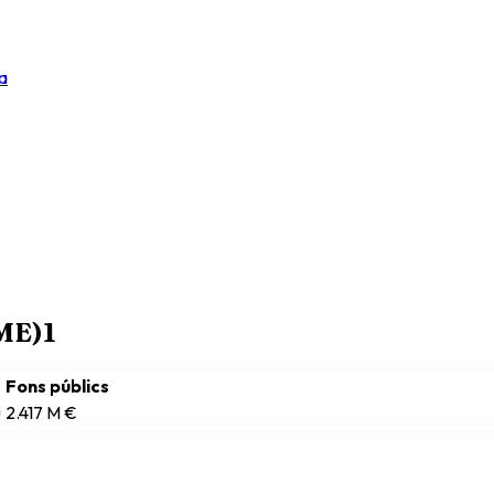
a
RME)
1
Fons públics
u
2.417 M €