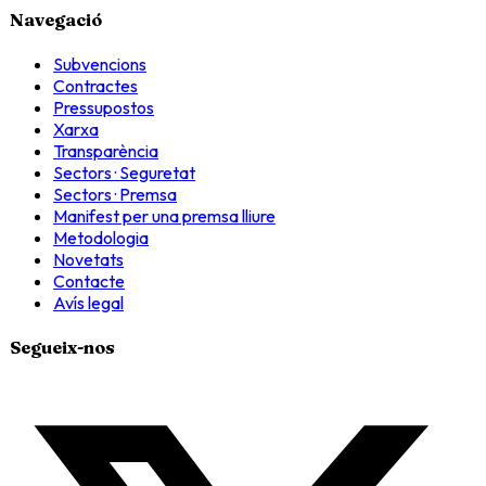
Navegació
Subvencions
Contractes
Pressupostos
Xarxa
Transparència
Sectors · Seguretat
Sectors · Premsa
Manifest per una premsa lliure
Metodologia
Novetats
Contacte
Avís legal
Segueix-nos