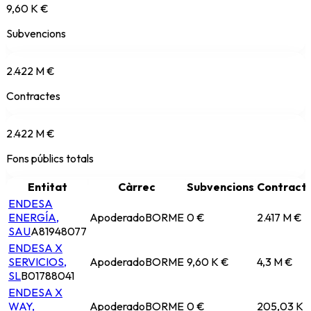
9,60 K €
Subvencions
2.422 M €
Contractes
2.422 M €
Fons públics totals
Entitat
Càrrec
Subvencions
Contract
ENDESA
ENERGÍA,
Apoderado
BORME
0 €
2.417 M €
SAU
A81948077
ENDESA X
SERVICIOS,
Apoderado
BORME
9,60 K €
4,3 M €
SL
B01788041
ENDESA X
WAY,
Apoderado
BORME
0 €
205,03 K 