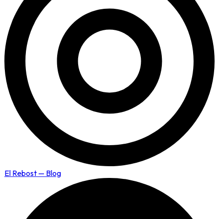
El Rebost — Blog