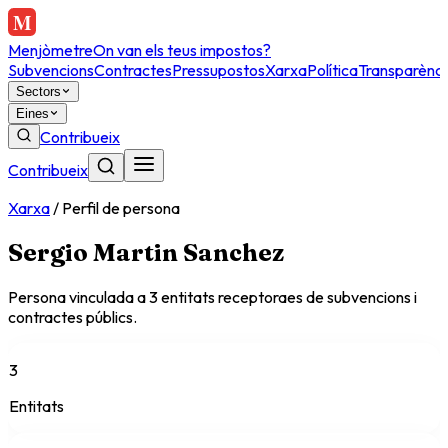
Menjòmetre
On van els teus impostos?
Subvencions
Contractes
Pressupostos
Xarxa
Política
Transparènci
Sectors
Eines
Contribueix
Contribueix
Xarxa
/
Perfil de persona
Sergio Martin Sanchez
Persona vinculada a
3
entitat
s
receptora
es
de subvencions i
contractes públics.
3
Entitats