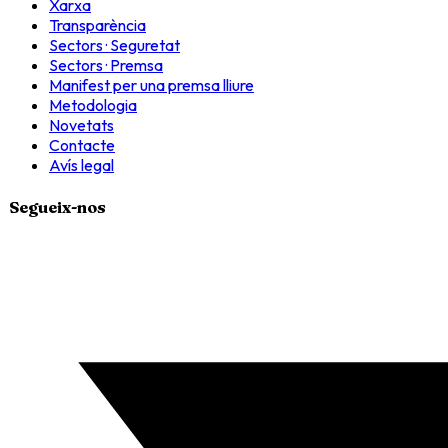
Xarxa
Transparència
Sectors · Seguretat
Sectors · Premsa
Manifest per una premsa lliure
Metodologia
Novetats
Contacte
Avís legal
Segueix-nos