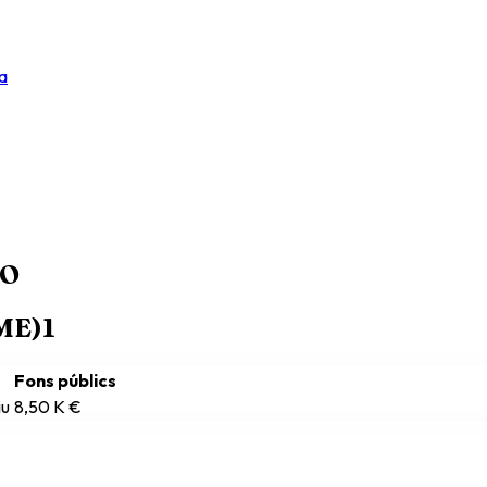
a
IO
RME)
1
Fons públics
iu
8,50 K €