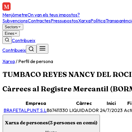
Menjòmetre
On van els teus impostos?
Subvencions
Contractes
Pressupostos
Xarxa
Política
Transparènci
Sectors
Eines
Contribueix
Contribueix
Xarxa
/
Perfil de persona
TUMBACO REYES NANCY DEL ROC
Càrrecs al Registre Mercantil (BO
Empresa
Càrrec
Inici
Fi
BRAFETALPUNT S.L
B67411330
LIQUIDADOR
24/7/2023
Act
Xarxa de persones
(
3
persones en comú)