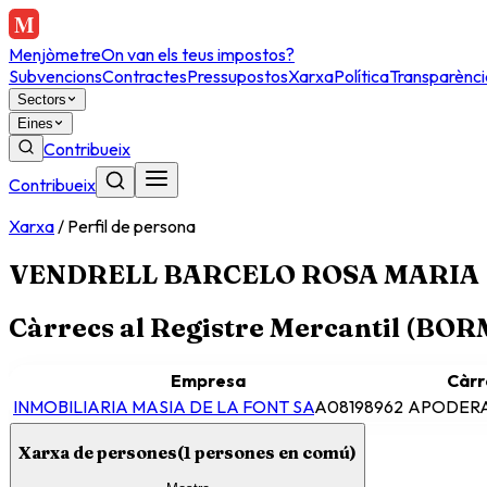
Menjòmetre
On van els teus impostos?
Subvencions
Contractes
Pressupostos
Xarxa
Política
Transparènci
Sectors
Eines
Contribueix
Contribueix
Xarxa
/
Perfil de persona
VENDRELL BARCELO ROSA MARIA
Càrrecs al Registre Mercantil (BO
Empresa
Càrr
INMOBILIARIA MASIA DE LA FONT SA
A08198962
APODERA
Xarxa de persones
(
1
persones en comú)