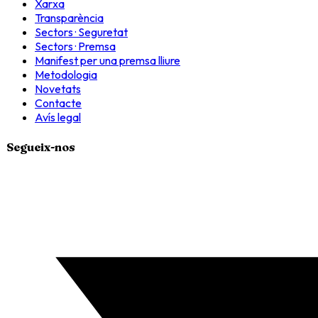
Xarxa
Transparència
Sectors · Seguretat
Sectors · Premsa
Manifest per una premsa lliure
Metodologia
Novetats
Contacte
Avís legal
Segueix-nos