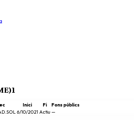
a
RME)
1
ec
Inici
Fi
Fons públics
D.SOL
6/10/2021
Actiu
—