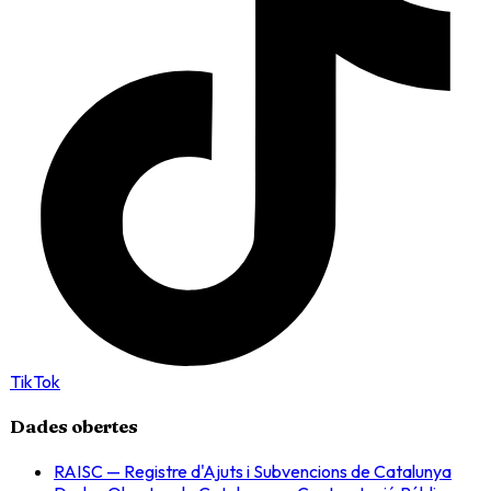
TikTok
Dades obertes
RAISC — Registre d'Ajuts i Subvencions de Catalunya