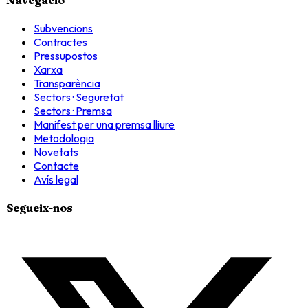
Subvencions
Contractes
Pressupostos
Xarxa
Transparència
Sectors · Seguretat
Sectors · Premsa
Manifest per una premsa lliure
Metodologia
Novetats
Contacte
Avís legal
Segueix-nos