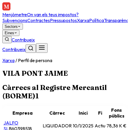
Menjòmetre
On van els teus impostos?
Subvencions
Contractes
Pressupostos
Xarxa
Política
Transparènci
Sectors
Eines
Contribueix
Contribueix
Xarxa
/
Perfil de persona
VILA PONT JAIME
Càrrecs al Registre Mercantil
(BORME)
1
Fons
Empresa
Càrrec
Inici
Fi
públics
JALFO
LIQUIDADOR
10/1/2025
Actiu
78,36 K €
SL
B60398518