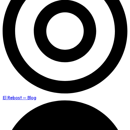
El Rebost — Blog