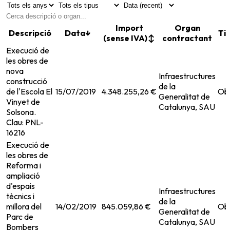
Import
Organ
Descripció
Data
↓
Ti
(sense IVA)
↕
contractant
Execució de
les obres de
nova
Infraestructures
construcció
de la
de l'Escola El
15/07/2019
4.348.255,26 €
Ob
Generalitat de
Vinyet de
Catalunya, SAU
Solsona.
Clau: PNL-
16216
Execució de
les obres de
Reforma i
ampliació
d'espais
Infraestructures
tècnics i
de la
millora del
14/02/2019
845.059,86 €
Ob
Generalitat de
Parc de
Catalunya, SAU
Bombers