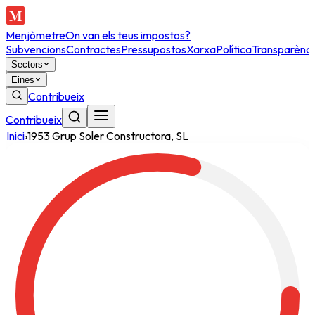
Menjòmetre
On van els teus impostos?
Subvencions
Contractes
Pressupostos
Xarxa
Política
Transparènci
Sectors
Eines
Contribueix
Contribueix
Inici
›
1953 Grup Soler Constructora, SL