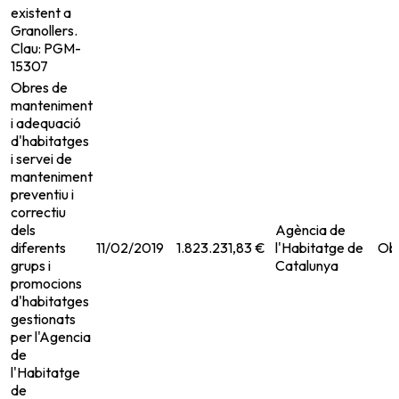
existent a
Granollers.
Clau: PGM-
15307
Obres de
manteniment
i adequació
d'habitatges
i servei de
manteniment
preventiu i
correctiu
dels
Agència de
diferents
11/02/2019
1.823.231,83 €
l'Habitatge de
Ob
grups i
Catalunya
promocions
d'habitatges
gestionats
per l'Agencia
de
l'Habitatge
de