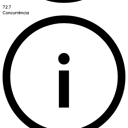
72.7
Concurrència
i