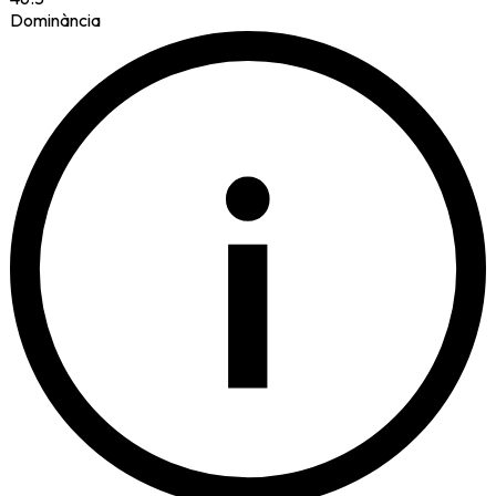
Dominància
i