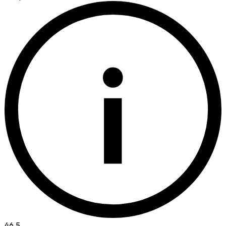
i
46.5