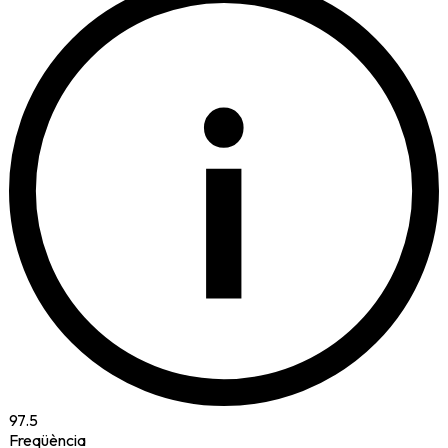
i
97.5
Freqüència