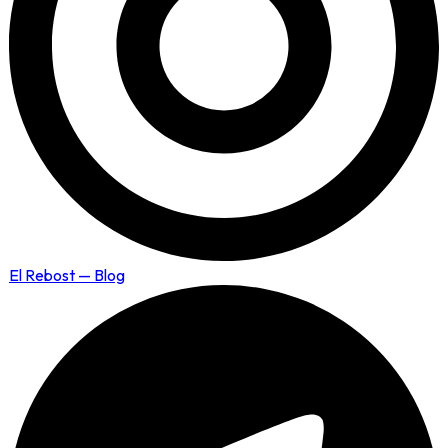
El Rebost — Blog