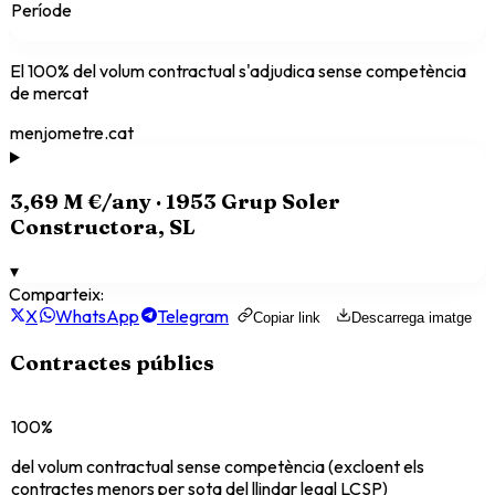
Període
El
100
% del volum contractual s'adjudica sense competència
de mercat
menjometre.cat
3,69 M €
/any ·
1953 Grup Soler
Constructora, SL
▾
Comparteix:
X
WhatsApp
Telegram
Copiar link
Descarrega imatge
Contractes públics
100%
del volum contractual sense competència (excloent els
contractes menors per sota del llindar legal LCSP)