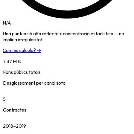
N/A
Una puntuació alta reflecteix concentració estadística — no
implica irregularitat.
Com es calcula? →
7,37 M €
Fons públics totals
Desglossament per canal sota
5
Contractes
2018–2019