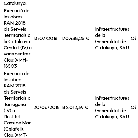
Catalunya.
Execució de
les obres
RAM 2018
als Serveis
Infraestructures
Territorials a
de la
13/07/2018
170.438,25 €
Ob
la Catalunya
Generalitat de
Central (IV) a
Catalunya, SAU
varis centres.
Clau: XMH-
18503
Execució de
les obres
RAM 2018
als Serveis
Territorials a
Infraestructures
Tarragona
de la
20/06/2018
186.012,39 €
Ob
(IV) a
Generalitat de
l'Institut
Catalunya, SAU
Camí de Mar
(Calafell).
Clau: XMT-