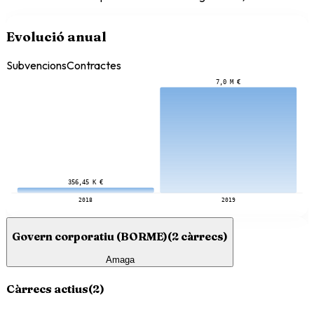
Evolució anual
Subvencions
Contractes
7,0 M €
356,45 K €
2018
2019
Govern corporatiu (BORME)
(
2
càrrecs)
Amaga
Càrrecs actius
(
2
)