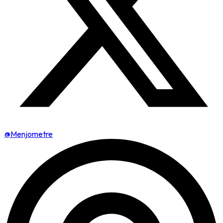
@Menjometre