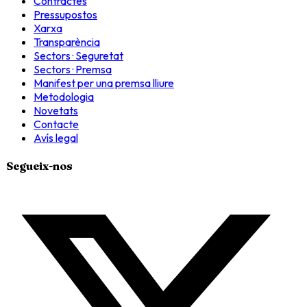
Contractes
Pressupostos
Xarxa
Transparència
Sectors · Seguretat
Sectors · Premsa
Manifest per una premsa lliure
Metodologia
Novetats
Contacte
Avís legal
Segueix-nos