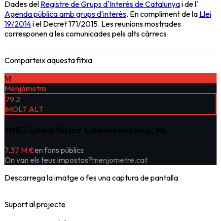
Dades del
Registre de Grups d'Interès de Catalunya
i de l'
Agenda pública amb grups d'interès
. En compliment de la
Llei
19/2014
i el Decret 171/2015. Les reunions mostrades
corresponen a les comunicades pels alts càrrecs.
Comparteix aquesta fitxa
M
Menjòmetre
79.2
MOLT ALT
1953 Grup Soler Constructora, SL
7,37 M €
en fons públics
On van els teus impostos?
menjometre.cat
Descarrega la imatge o fes una captura de pantalla
Suport al projecte