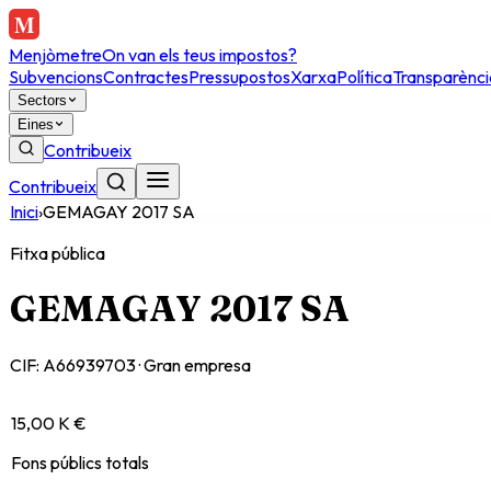
Menjòmetre
On van els teus impostos?
Subvencions
Contractes
Pressupostos
Xarxa
Política
Transparènci
Sectors
Eines
Contribueix
Contribueix
Inici
›
GEMAGAY 2017 SA
Fitxa pública
GEMAGAY 2017 SA
CIF:
A66939703
·
Gran empresa
15,00 K €
Fons públics totals