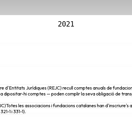
2021
re d'Entitats Jurídiques (REJC) recull comptes anuals de fundacions
a dipositar-hi comptes — poden complir la seva obligació de trans
JC)
Totes les associacions i fundacions catalanes han d'inscriure's 
321-1 i 331-1).