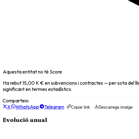
Aquesta entitat no té Score
Ha rebut
15,00 K €
en subvencions i contractes — per sota del ll
significant en termes estadístics.
Comparteix:
X
WhatsApp
Telegram
Copiar link
Descarrega imatge
Evolució anual