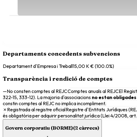
Departaments concedents subvencions
Departament d'Empresa i Treball
15,00 K €
(
100.0
%)
Transparència i rendició de comptes
—
No consten comptes al REJC
Comptes anuals al REJC
El Regist
322-15, 333-12). La majoria d'associacions
no estan obligades
constin comptes al REJC no implica incompliment.
✗
Registrada al registre oficial
Registre d'Entitats Jurídiques (RE
és obligatòria per adquirir personalitat jurídica (Llei 4/2008, art. 
Govern corporatiu (BORME)
(
2
càrrecs)