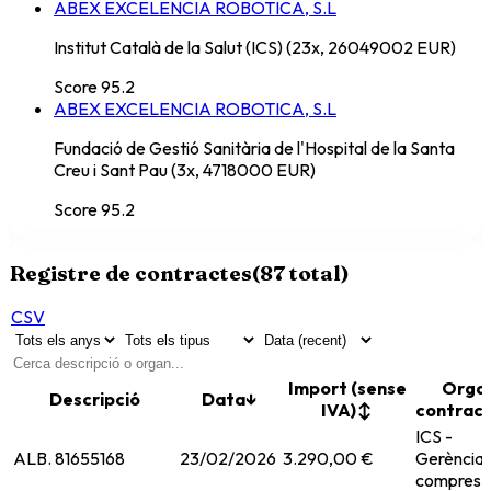
ABEX EXCELENCIA ROBOTICA, S.L
Institut Català de la Salut (ICS) (23x, 26049002 EUR)
Score
95.2
ABEX EXCELENCIA ROBOTICA, S.L
Fundació de Gestió Sanitària de l'Hospital de la Santa
Creu i Sant Pau (3x, 4718000 EUR)
Score
95.2
Registre de contractes
(
87
total)
CSV
Import (sense
Orga
Descripció
Data
↓
IVA)
↕
contrac
ICS -
ALB. 81655168
23/02/2026
3.290,00 €
Gerència 
compres