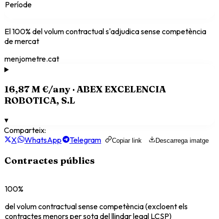
Període
El
100
% del volum contractual s'adjudica sense competència
de mercat
menjometre.cat
16,87 M €
/any ·
ABEX EXCELENCIA
ROBOTICA, S.L
▾
Comparteix:
X
WhatsApp
Telegram
Copiar link
Descarrega imatge
Contractes públics
100%
del volum contractual sense competència (excloent els
contractes menors per sota del llindar legal LCSP)