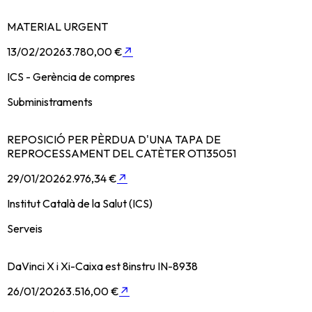
MATERIAL URGENT
13/02/2026
3.780,00 €
↗
ICS - Gerència de compres
Subministraments
REPOSICIÓ PER PÈRDUA D'UNA TAPA DE
REPROCESSAMENT DEL CATÈTER OT135051
29/01/2026
2.976,34 €
↗
Institut Català de la Salut (ICS)
Serveis
DaVinci X i Xi-Caixa est 8instru IN-8938
26/01/2026
3.516,00 €
↗