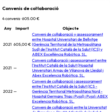
Convenis de col·laboració
4
convenis ·
605.00 €
Any
Import
Objecte
Conveni de col·laboració y assessorament
entre Hospital Universitari de Bellvitge
2021
605,00 €
(Gerència Territorial de la Metropolitana
Sud) de l'Institut Català de la Salut (ICS) y
ABEX Excel·lència Robòtica, SL.
Conveni col·laboració i assessorament entre
l'Institut Català de la Salut (Hospital
2021
—
Universitari Arnau de Vilanova de Lleida) i
Abex Excelencia Robótica, SL.
Conveni de col·laboració i assessorament
entre l'Institut Català de la Salut (ICS -
2022
—
Gerència Territorial Metropolitana Nord -
Hospital Germans Trias i Pujol) i Pujol i ABEX
Excelencia Robótica, SL.
Conveni de col·laboració entre la Universitat