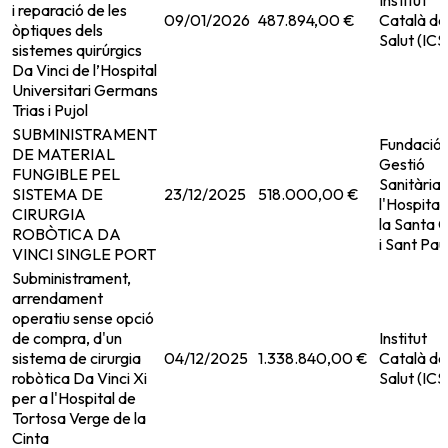
Institut
i reparació de les
09/01/2026
487.894,00 €
Català de
òptiques dels
Salut (ICS
sistemes quirúrgics
Da Vinci de l’Hospital
Universitari Germans
Trias i Pujol
SUBMINISTRAMENT
Fundació 
DE MATERIAL
Gestió
FUNGIBLE PEL
Sanitària
SISTEMA DE
23/12/2025
518.000,00 €
l'Hospital
CIRURGIA
la Santa 
ROBÒTICA DA
i Sant Pau
VINCI SINGLE PORT
Subministrament,
arrendament
operatiu sense opció
de compra, d'un
Institut
sistema de cirurgia
04/12/2025
1.338.840,00 €
Català de
robòtica Da Vinci Xi
Salut (ICS
per a l'Hospital de
Tortosa Verge de la
Cinta