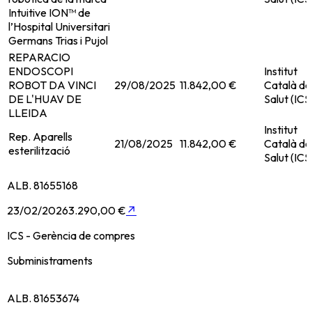
Intuitive ION™ de
l’Hospital Universitari
Germans Trias i Pujol
REPARACIO
ENDOSCOPI
Institut
ROBOT DA VINCI
29/08/2025
11.842,00 €
Català de
DE L'HUAV DE
Salut (ICS
LLEIDA
Institut
Rep. Aparells
21/08/2025
11.842,00 €
Català de
esterilització
Salut (ICS
ALB. 81655168
23/02/2026
3.290,00 €
↗
ICS - Gerència de compres
Subministraments
ALB. 81653674