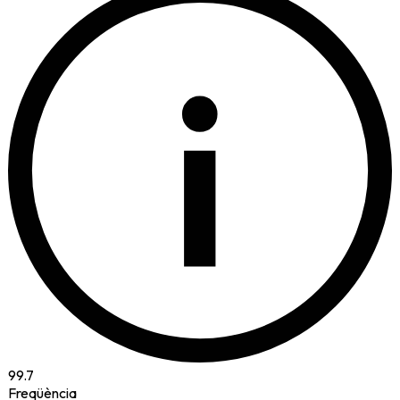
i
99.7
Freqüència