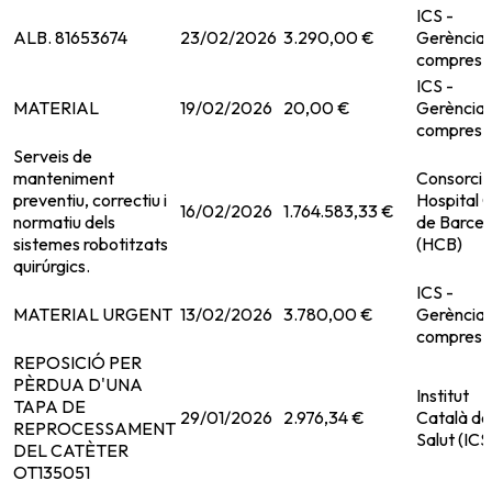
ICS -
ALB. 81653674
23/02/2026
3.290,00 €
Gerència 
compres
ICS -
MATERIAL
19/02/2026
20,00 €
Gerència 
compres
Serveis de
manteniment
Consorci
preventiu, correctiu i
Hospital C
16/02/2026
1.764.583,33 €
normatiu dels
de Barcel
sistemes robotitzats
(HCB)
quirúrgics.
ICS -
MATERIAL URGENT
13/02/2026
3.780,00 €
Gerència 
compres
REPOSICIÓ PER
PÈRDUA D'UNA
Institut
TAPA DE
29/01/2026
2.976,34 €
Català de
REPROCESSAMENT
Salut (ICS
DEL CATÈTER
OT135051