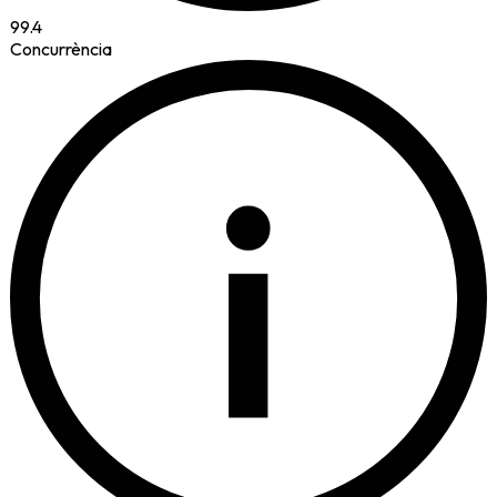
99.4
Concurrència
i