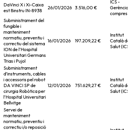
ICS -
DaVinci X i Xi-Caixa
26/01/2026
3.516,00 €
Gerència 
est 8instru IN-8938
compres
Subministrament del
fungible i
manteniment
Institut
normatiu, preventiu i
16/01/2026
197.209,22 €
Català de
correctiu del sistema
Salut (ICS
ION de l’Hospital
Universitari Germans
Trias i Pujol
Subministrament
d’instruments, cables
i accessoris pel robot
Institut
DA VINCI SP de
12/01/2026
751.629,27 €
Català de
cirurgia Robòtica per
Salut (ICS
l’Hospital Universitari
Bellvitge
Servei de
manteniment
normatiu, preventiu i
correctiu i/o reposició