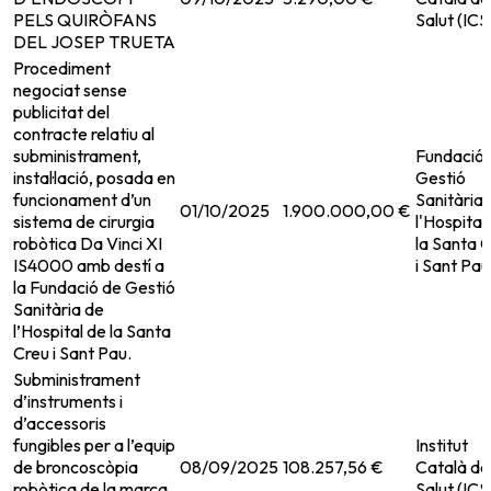
PELS QUIRÒFANS
Salut (ICS
DEL JOSEP TRUETA
Procediment
negociat sense
publicitat del
contracte relatiu al
subministrament,
Fundació 
instal·lació, posada en
Gestió
funcionament d’un
Sanitària
01/10/2025
1.900.000,00 €
sistema de cirurgia
l'Hospital
robòtica Da Vinci XI
la Santa 
IS4000 amb destí a
i Sant Pau
la Fundació de Gestió
Sanitària de
l’Hospital de la Santa
Creu i Sant Pau.
Subministrament
d’instruments i
d’accessoris
fungibles per a l’equip
Institut
de broncoscòpia
08/09/2025
108.257,56 €
Català de
robòtica de la marca
Salut (ICS