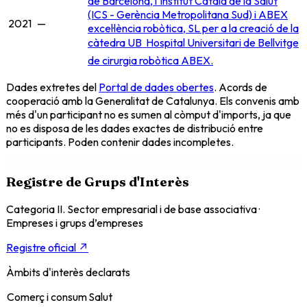
de Barcelona, l'Institut Català de la Salut
(ICS - Gerència Metropolitana Sud) i ABEX
2021
—
excel·lència robòtica, SL per a la creació de la
càtedra UB  Hospital Universitari de Bellvitge
de cirurgia robòtica ABEX.
Dades extretes del
Portal de dades obertes
. Acords de
cooperació amb la Generalitat de Catalunya. Els convenis amb
més d'un participant no es sumen al còmput d'imports, ja que
no es disposa de les dades exactes de distribució entre
participants. Poden contenir dades incompletes.
Registre de Grups d'Interès
Categoria II. Sector empresarial i de base associativa
·
Empreses i grups d’empreses
Registre oficial ↗
Àmbits d'interès declarats
Comerç i consum
Salut