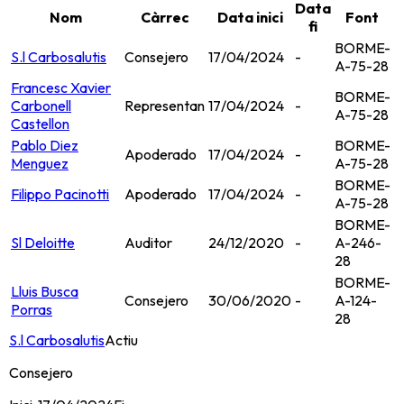
Data
Nom
Càrrec
Data inici
Font
fi
BORME-
S.l Carbosalutis
Consejero
17/04/2024
-
A-75-28
Francesc Xavier
BORME-
Carbonell
Representan
17/04/2024
-
A-75-28
Castellon
Pablo Diez
BORME-
Apoderado
17/04/2024
-
Menguez
A-75-28
BORME-
Filippo Pacinotti
Apoderado
17/04/2024
-
A-75-28
BORME-
Sl Deloitte
Auditor
24/12/2020
-
A-246-
28
BORME-
Lluis Busca
Consejero
30/06/2020
-
A-124-
Porras
28
S.l Carbosalutis
Actiu
Consejero