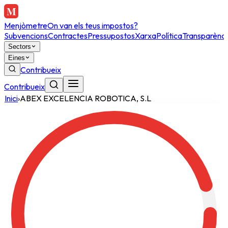
Menjòmetre
On van els teus impostos?
Subvencions
Contractes
Pressupostos
Xarxa
Política
Transparènci
Sectors
Eines
Contribueix
Contribueix
Inici
›
ABEX EXCELENCIA ROBOTICA, S.L