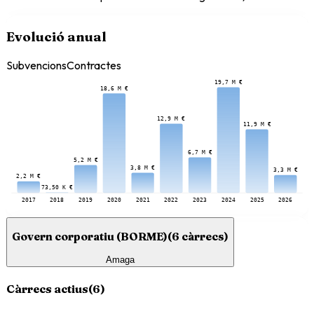
Evolució anual
Subvencions
Contractes
19,7 M €
18,6 M €
12,9 M €
11,9 M €
6,7 M €
5,2 M €
3,8 M €
3,3 M €
2,2 M €
73,50 K €
2017
2018
2019
2020
2021
2022
2023
2024
2025
2026
Govern corporatiu (BORME)
(
6
càrrecs)
Amaga
Càrrecs actius
(
6
)