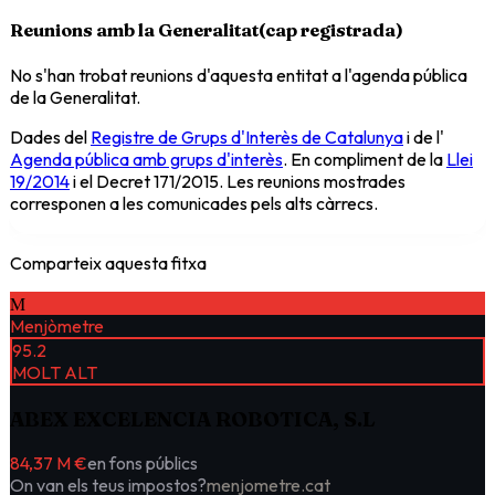
Reunions amb la Generalitat
(
cap registrada
)
No s'han trobat reunions d'aquesta entitat a l'agenda pública
de la Generalitat.
Dades del
Registre de Grups d'Interès de Catalunya
i de l'
Agenda pública amb grups d'interès
. En compliment de la
Llei
19/2014
i el Decret 171/2015. Les reunions mostrades
corresponen a les comunicades pels alts càrrecs.
Comparteix aquesta fitxa
M
Menjòmetre
95.2
MOLT ALT
ABEX EXCELENCIA ROBOTICA, S.L
84,37 M €
en fons públics
On van els teus impostos?
menjometre.cat