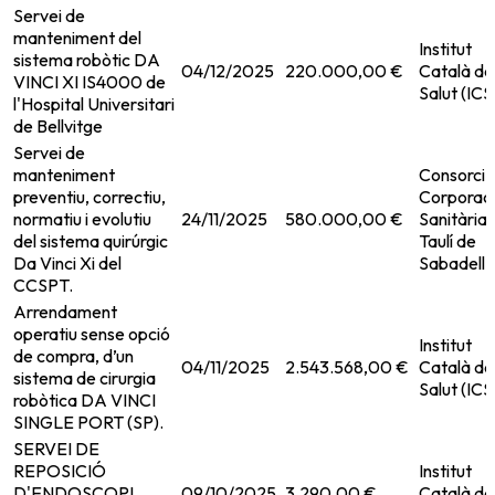
Servei de
manteniment del
Institut
sistema robòtic DA
04/12/2025
220.000,00 €
Català de
VINCI XI IS4000 de
Salut (ICS
l'Hospital Universitari
de Bellvitge
Servei de
manteniment
Consorci
preventiu, correctiu,
Corporac
normatiu i evolutiu
24/11/2025
580.000,00 €
Sanitària
del sistema quirúrgic
Taulí de
Da Vinci Xi del
Sabadell
CCSPT.
Arrendament
operatiu sense opció
Institut
de compra, d’un
04/11/2025
2.543.568,00 €
Català de
sistema de cirurgia
Salut (ICS
robòtica DA VINCI
SINGLE PORT (SP).
SERVEI DE
REPOSICIÓ
Institut
D'ENDOSCOPI
09/10/2025
3.290,00 €
Català de