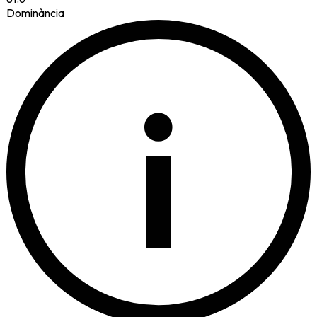
Dominància
i