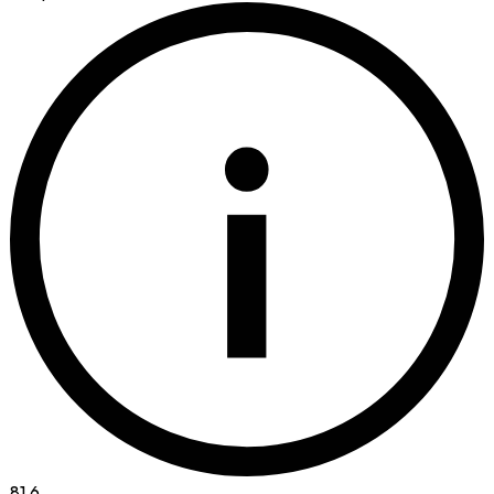
i
81.6