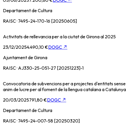
05/06/2025
7.200,80 €
DOGC
↗
Departament de Cultura
RAISC · 7495-24-170-16 [20250605]
Activitats de rellevancia per a la ciutat de Girona al 2025
23/12/2025
4.490,10 €
DOGC
↗
Ajuntament de Girona
RAISC · AJ330-25-051-27 [20251223]-1
Convocatoria de subvencions per a projectes d'entitats sense
anim de lucre per al foment de la llengua catalana a Catalunya
20/03/2025
791,80 €
DOGC
↗
Departament de Cultura
RAISC · 7495-24-007-58 [20250320]