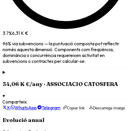
3.7
%
6,31 K €
96
% via
subvencions
— la puntuació composta pot reflectir
només aquesta dimensió. Components com freqüència,
dominància o concurrència requereixen activitat en
subvencions o contractes per calcular-se.
34,06 K €
/any ·
ASSOCIACIO CATOSFERA
▾
Comparteix:
X
WhatsApp
Telegram
Copiar link
Descarrega imatge
Evolució anual