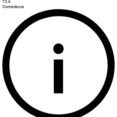
72.6
Dominància
i