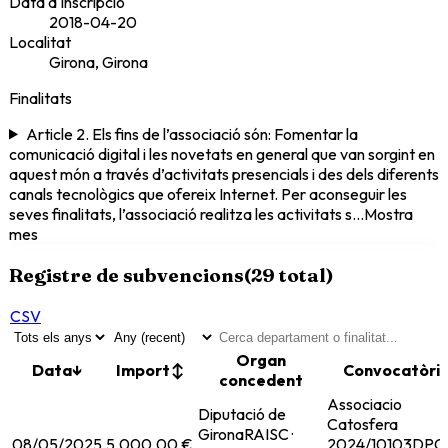
Data d'inscripcio
2018-04-20
Localitat
Girona, Girona
Finalitats
Article 2. Els fins de l’associació són: Fomentar la
comunicació digital i les novetats en general que van sorgint en
aquest món a través d’activitats presencials i des dels diferents
canals tecnològics que ofereix Internet. Per aconseguir les
seves finalitats, l’associació realitza les activitats s
...
Mostra
mes
Registre de subvencions
(
29
total)
CSV
Organ
Data
↓
Import
↕
Convocatòri
concedent
Associacio
Diputació de
Catosfera
Girona
RAISC ·
08/05/2025
5.000,00 €
2024/10103
DPGI