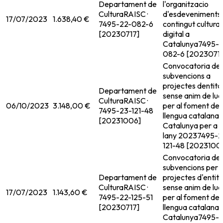
Departament de
l'organitzacio
Cultura
RAISC ·
d'esdeveniments
17/07/2023
1.638,40 €
7495-22-082-6
contingut cultural
[20230717]
digital a
Catalunya
7495-2
082-6 [20230717
Convocatoria de
subvencions a
projectes dentita
Departament de
sense anim de luc
Cultura
RAISC ·
06/10/2023
3.148,00 €
per al foment de 
7495-23-121-48
llengua catalana 
[20231006]
Catalunya per a
lany 2023
7495-2
121-48 [2023100
Convocatoria de
subvencions per 
Departament de
projectes d'entit
Cultura
RAISC ·
sense anim de luc
17/07/2023
1.143,60 €
7495-22-125-51
per al foment de 
[20230717]
llengua catalana 
Catalunya
7495-2