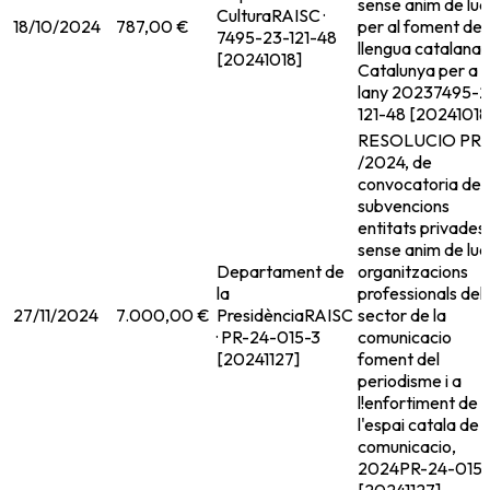
sense anim de luc
Cultura
RAISC ·
18/10/2024
787,00 €
per al foment de 
7495-23-121-48
llengua catalana 
[20241018]
Catalunya per a
lany 2023
7495-2
121-48 [20241018
RESOLUCIO PRE
/2024, de
convocatoria de
subvencions
entitats privades
sense anim de lucr
Departament de
organitzacions
la
professionals del
27/11/2024
7.000,00 €
Presidència
RAISC
sector de la
· PR-24-015-3
comunicacio
[20241127]
foment del
periodisme i a
l!enfortiment de
l'espai catala de
comunicacio,
2024
PR-24-015-