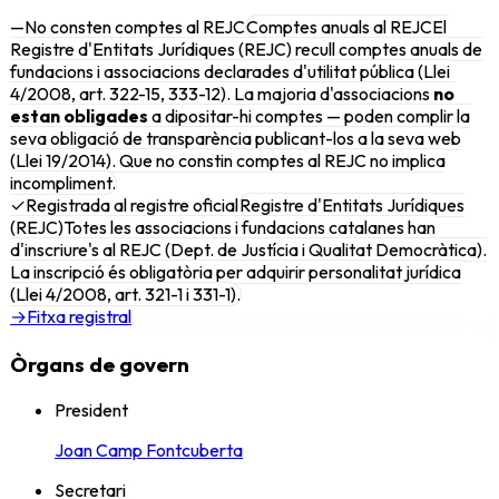
—
No consten comptes al REJC
Comptes anuals al REJC
El
Registre d'Entitats Jurídiques (REJC) recull comptes anuals de
fundacions i associacions declarades d'utilitat pública (Llei
4/2008, art. 322-15, 333-12). La majoria d'associacions
no
estan obligades
a dipositar-hi comptes — poden complir la
seva obligació de transparència publicant-los a la seva web
(Llei 19/2014). Que no constin comptes al REJC no implica
incompliment.
✓
Registrada al registre oficial
Registre d'Entitats Jurídiques
(REJC)
Totes les associacions i fundacions catalanes han
d'inscriure's al REJC (Dept. de Justícia i Qualitat Democràtica).
La inscripció és obligatòria per adquirir personalitat jurídica
(Llei 4/2008, art. 321-1 i 331-1).
→
Fitxa registral
Òrgans de govern
President
Joan Camp Fontcuberta
Secretari