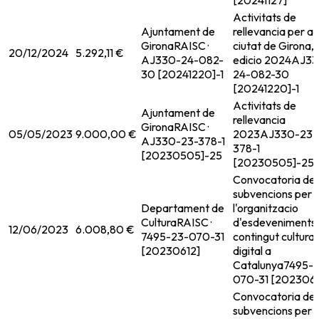
[20241127]
Activitats de
Ajuntament de
rellevancia per a 
Girona
RAISC ·
ciutat de Girona,
20/12/2024
5.292,11 €
AJ330-24-082-
edicio 2024
AJ33
30 [20241220]-1
24-082-30
[20241220]-1
Activitats de
Ajuntament de
rellevancia
Girona
RAISC ·
05/05/2023
9.000,00 €
2023
AJ330-23-
AJ330-23-378-1
378-1
[20230505]-25
[20230505]-25
Convocatoria de
subvencions per 
Departament de
l'organitzacio
Cultura
RAISC ·
d'esdeveniments
12/06/2023
6.008,80 €
7495-23-070-31
contingut cultural
[20230612]
digital a
Catalunya
7495-
070-31 [2023061
Convocatoria de
subvencions per 