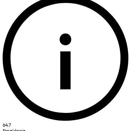
i
64.7
Freqüència