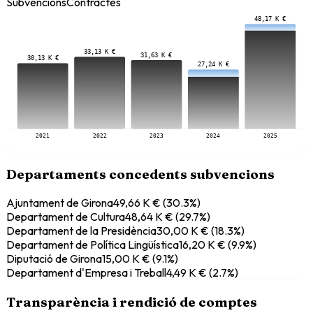
Subvencions
Contractes
48,17 K €
33,13 K €
31,63 K €
30,13 K €
27,24 K €
2021
2022
2023
2024
2025
Departaments concedents subvencions
Ajuntament de Girona
49,66 K €
(
30.3
%)
Departament de Cultura
48,64 K €
(
29.7
%)
Departament de la Presidència
30,00 K €
(
18.3
%)
Departament de Política Lingüística
16,20 K €
(
9.9
%)
Diputació de Girona
15,00 K €
(
9.1
%)
Departament d'Empresa i Treball
4,49 K €
(
2.7
%)
Transparència i rendició de comptes