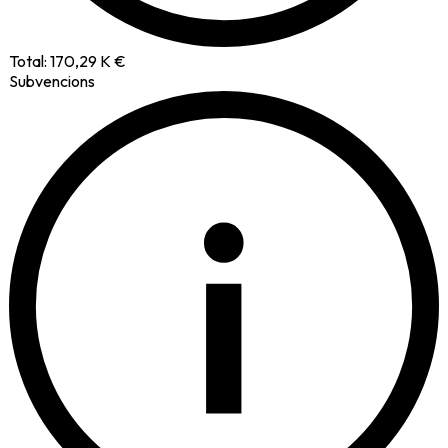
Total:
170,29 K €
Subvencions
i