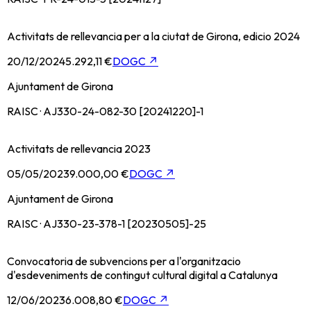
Activitats de rellevancia per a la ciutat de Girona, edicio 2024
20/12/2024
5.292,11 €
DOGC
↗
Ajuntament de Girona
RAISC · AJ330-24-082-30 [20241220]-1
Activitats de rellevancia 2023
05/05/2023
9.000,00 €
DOGC
↗
Ajuntament de Girona
RAISC · AJ330-23-378-1 [20230505]-25
Convocatoria de subvencions per a l'organitzacio
d'esdeveniments de contingut cultural digital a Catalunya
12/06/2023
6.008,80 €
DOGC
↗