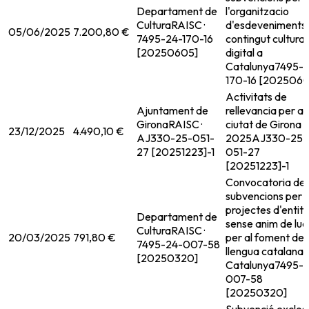
Departament de
l'organitzacio
Cultura
RAISC ·
d'esdeveniments
05/06/2025
7.200,80 €
7495-24-170-16
contingut cultural
[20250605]
digital a
Catalunya
7495-
170-16 [2025060
Activitats de
Ajuntament de
rellevancia per a 
Girona
RAISC ·
ciutat de Girona a
23/12/2025
4.490,10 €
AJ330-25-051-
2025
AJ330-25-
27 [20251223]-1
051-27
[20251223]-1
Convocatoria de
subvencions per 
projectes d'entit
Departament de
sense anim de luc
Cultura
RAISC ·
20/03/2025
791,80 €
per al foment de 
7495-24-007-58
llengua catalana 
[20250320]
Catalunya
7495-
007-58
[20250320]