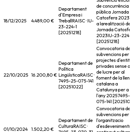
Subvenció exclos
de concurrència
Departament
pública Jornada
d'Empresa i
Catosfera 2023 
18/12/2025
4.489,00 €
Treball
RAISC · IU-
a larealització de 
23-224-1
Jornada Catosfe
[20251218]
2023
IU-23-224-
[20251218]
Convocatoria de
subvencions per 
projectes d'entit
Departament de
privades sense a
Política
de lucre per al
22/10/2025
16.200,80 €
Lingüística
RAISC ·
foment de la llen
7495-25-075-141
catalana a
[20251022]
Catalunya per a
l'any 2025
7495-
075-141 [202510
Convocatoria de
subvencions per 
Departament de
l'organitzacio
Cultura
RAISC ·
d'esdeveniments
01/10/2024
1.502,20 €