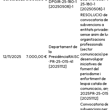
DPGIR-25-180-1
25-180-1
[20250508]-1
[20250508]-1
RESOLUCIO de
convocatoria de
subvencions a
entitats privades
sense anim de lucr
organitzacions
professionals
Departament de
(sector
la
comunicacio) per
12/11/2025
7.000,00 €
Presidència
RAISC
desenvolupar
· PR-25-015-41
iniciatives de
[20251112]
foment del
periodisme i
enfortiment de
lespai catala de
comunicacio, any
2025
PR-25-015-
[20251112]
Convocatoria de
subvencions per 