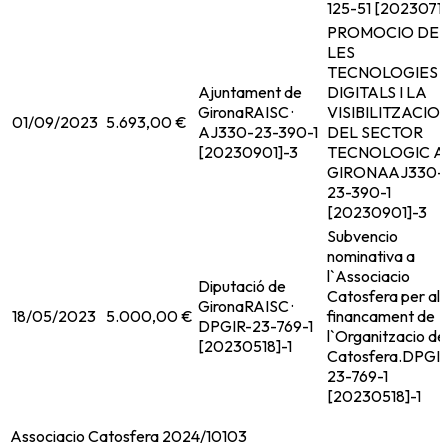
125-51 [2023071
PROMOCIO DE
LES
TECNOLOGIES
Ajuntament de
DIGITALS I LA
Girona
RAISC ·
VISIBILITZACIO
01/09/2023
5.693,00 €
AJ330-23-390-1
DEL SECTOR
[20230901]-3
TECNOLOGIC A
GIRONA
AJ330-
23-390-1
[20230901]-3
Subvencio
nominativa a
l`Associacio
Diputació de
Catosfera per al
Girona
RAISC ·
18/05/2023
5.000,00 €
financament de
DPGIR-23-769-1
l`Organitzacio de 
[20230518]-1
Catosfera.
DPGIR
23-769-1
[20230518]-1
Associacio Catosfera 2024/10103