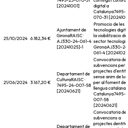
7495-23-070-31
contingut cultural
[20241001]
digital a
Catalunya
7495-
070-31 [2024100
Promocio de les
Ajuntament de
tecnologies digital
Girona
RAISC ·
la visibilitzacio del
25/10/2024
6.182,34 €
AJ330-24-061-4
sector tecnologic
[20241025]-1
Girona
AJ330-24
061-4 [20241025
Convocatoria de
subvencions per 
projectes d'entit
Departament de
sense anim de luc
Cultura
RAISC ·
21/06/2024
3.167,20 €
per al foment de 
7495-24-007-58
llengua catalana 
[20240621]
Catalunya
7495-
007-58
[20240621]
Convocatoria de
subvencions a
projectes dentita
Departament de