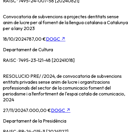
RAISC · 7495-24-007-58 [20240621]
Convocatoria de subvencions a projectes dentitats sense
anim de lucre per al foment de la llengua catalana a Catalunya
per a lany 2023
18/10/2024
787,00 €
DOGC
↗
Departament de Cultura
RAISC · 7495-23-121-48 [20241018]
RESOLUCIO PRE/ /2024, de convocatoria de subvencions
entitats privades sense anim de lucre i organitzacions
professionals del sector de la comunicacio foment del
periodisme i a l!enfortiment de l'espai catala de comunicacio,
2024
27/11/2024
7.000,00 €
DOGC
↗
Departament de la Presidència
RAISC · PR-24-015-3 [20241127]