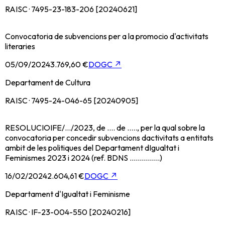
RAISC · 7495-23-183-206 [20240621]
Convocatoria de subvencions per a la promocio d'activitats
literaries
05/09/2024
3.769,60 €
DOGC
↗
Departament de Cultura
RAISC · 7495-24-046-65 [20240905]
RESOLUCIOIFE/.../2023, de .... de ....., per la qual sobre la
convocatoria per concedir subvencions dactivitats a entitats
ambit de les politiques del Departament dIgualtat i
Feminismes 2023 i 2024 (ref. BDNS ...............)
16/02/2024
2.604,61 €
DOGC
↗
Departament d'Igualtat i Feminisme
RAISC · IF-23-004-550 [20240216]