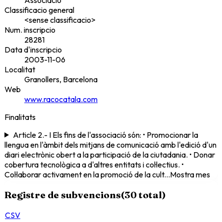
Classificacio general
<sense classificacio>
Num. inscripcio
28281
Data d'inscripcio
2003-11-06
Localitat
Granollers, Barcelona
Web
www.racocatala.com
Finalitats
Article 2.- I Els fins de l'associació són: • Promocionar la
llengua en l'àmbit dels mitjans de comunicació amb l'edició d'un
diari electrònic obert a la participació de la ciutadania. • Donar
cobertura tecnològica a d'altres entitats i col·lectius. •
Col·laborar activament en la promoció de la cult
...
Mostra mes
Registre de subvencions
(
30
total)
CSV