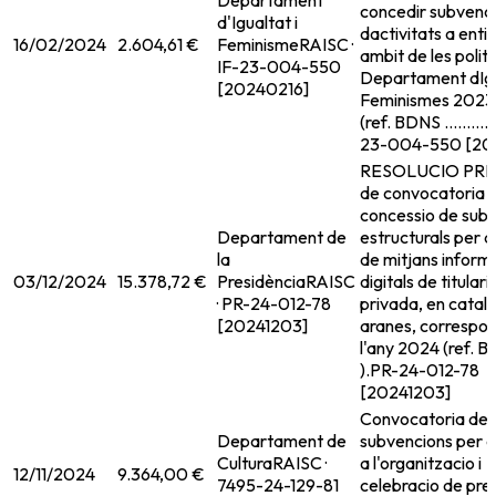
Departament
concedir subvenc
d'Igualtat i
dactivitats a enti
16/02/2024
2.604,61 €
Feminisme
RAISC ·
ambit de les polit
IF-23-004-550
Departament dIgu
[20240216]
Feminismes 2023 
(ref. BDNS ............
23-004-550 [20
RESOLUCIO PRE
de convocatoria p
concessio de sub
Departament de
estructurals per a 
la
de mitjans inform
03/12/2024
15.378,72 €
Presidència
RAISC
digitals de titulari
· PR-24-012-78
privada, en catala
[20241203]
aranes, correspon
l'any 2024 (ref. 
).
PR-24-012-78
[20241203]
Convocatoria de
Departament de
subvencions per a
Cultura
RAISC ·
a l'organitzacio i
12/11/2024
9.364,00 €
7495-24-129-81
celebracio de prem