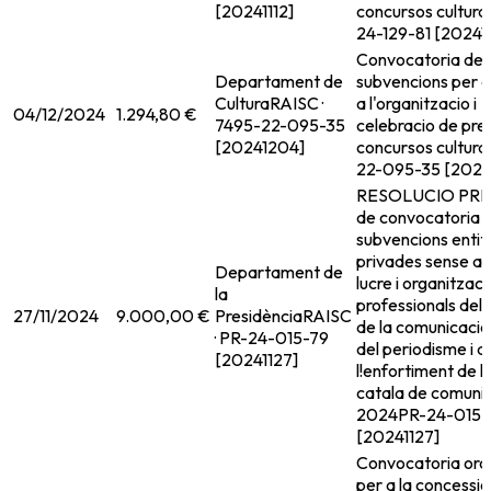
[20241112]
concursos cultura
24-129-81 [202411
Convocatoria de
Departament de
subvencions per a
Cultura
RAISC ·
a l'organitzacio i
04/12/2024
1.294,80 €
7495-22-095-35
celebracio de prem
[20241204]
concursos cultura
22-095-35 [2024
RESOLUCIO PRE/
de convocatoria 
subvencions entit
privades sense a
Departament de
lucre i organitzac
la
professionals del 
27/11/2024
9.000,00 €
Presidència
RAISC
de la comunicaci
· PR-24-015-79
del periodisme i a
[20241127]
l!enfortiment de l
catala de comunic
2024
PR-24-015-
[20241127]
Convocatoria ordi
per a la concessio