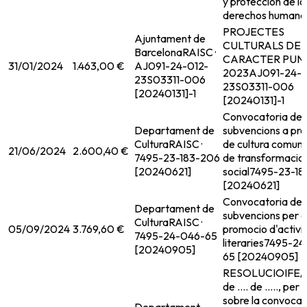
y protección de lo
derechos humano
PROJECTES
Ajuntament de
CULTURALS DE
Barcelona
RAISC ·
CARACTER PUN
31/01/2024
1.463,00 €
AJ091-24-012-
2023
AJ091-24-0
23S03311-006
23S03311-006
[20240131]-1
[20240131]-1
Convocatoria de
Departament de
subvencions a pro
Cultura
RAISC ·
de cultura comunit
21/06/2024
2.600,40 €
7495-23-183-206
de transformacio
[20240621]
social
7495-23-18
[20240621]
Convocatoria de
Departament de
subvencions per a
Cultura
RAISC ·
05/09/2024
3.769,60 €
promocio d'activi
7495-24-046-65
literaries
7495-24
[20240905]
65 [20240905]
RESOLUCIOIFE/..
de .... de ....., per 
sobre la convocat