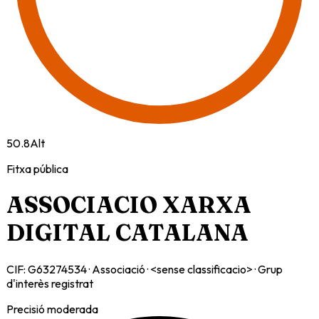
50.8
Alt
Fitxa pública
ASSOCIACIO XARXA
DIGITAL CATALANA
CIF:
G63274534
·
Associació
·
<sense classificacio>
· Grup
d'interès registrat
Precisió moderada