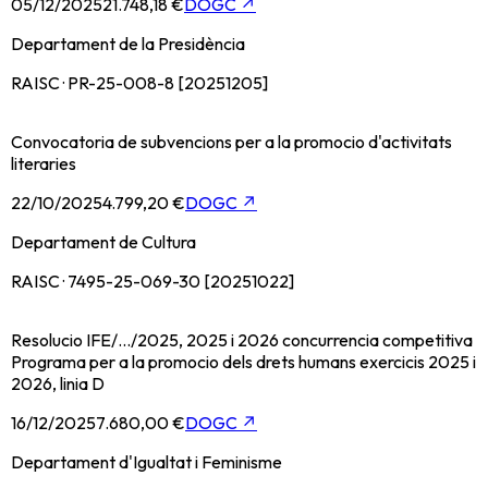
05/12/2025
21.748,18 €
DOGC
↗
Departament de la Presidència
RAISC · PR-25-008-8 [20251205]
Convocatoria de subvencions per a la promocio d'activitats
literaries
22/10/2025
4.799,20 €
DOGC
↗
Departament de Cultura
RAISC · 7495-25-069-30 [20251022]
Resolucio IFE/.../2025, 2025 i 2026 concurrencia competitiva
Programa per a la promocio dels drets humans exercicis 2025 i
2026, linia D
16/12/2025
7.680,00 €
DOGC
↗
Departament d'Igualtat i Feminisme