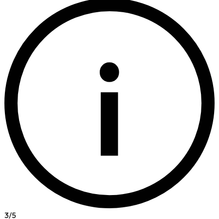
i
3
/
5