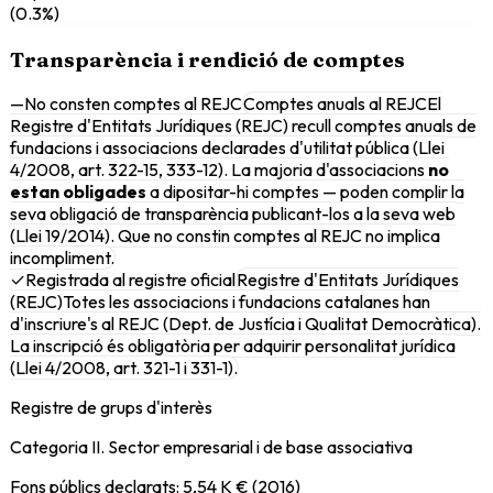
(
0.3
%)
Transparència i rendició de comptes
—
No consten comptes al REJC
Comptes anuals al REJC
El
Registre d'Entitats Jurídiques (REJC) recull comptes anuals de
fundacions i associacions declarades d'utilitat pública (Llei
4/2008, art. 322-15, 333-12). La majoria d'associacions
no
estan obligades
a dipositar-hi comptes — poden complir la
seva obligació de transparència publicant-los a la seva web
(Llei 19/2014). Que no constin comptes al REJC no implica
incompliment.
✓
Registrada al registre oficial
Registre d'Entitats Jurídiques
(REJC)
Totes les associacions i fundacions catalanes han
d'inscriure's al REJC (Dept. de Justícia i Qualitat Democràtica).
La inscripció és obligatòria per adquirir personalitat jurídica
(Llei 4/2008, art. 321-1 i 331-1).
Registre de grups d'interès
Categoria II. Sector empresarial i de base associativa
Fons públics declarats:
5,54 K €
(2016)