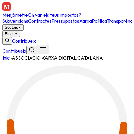
Menjòmetre
On van els teus impostos?
Subvencions
Contractes
Pressupostos
Xarxa
Política
Transparènci
Sectors
Eines
Contribueix
Contribueix
Inici
›
ASSOCIACIO XARXA DIGITAL CATALANA