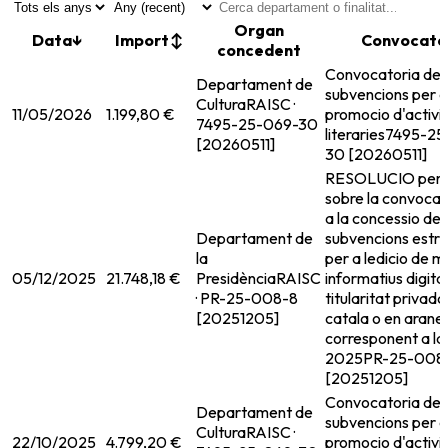
Organ
Data
↓
Import
↕
Convocatò
concedent
Convocatoria de
Departament de
subvencions per a
Cultura
RAISC ·
11/05/2026
1.199,80 €
promocio d'activi
7495-25-069-30
literaries
7495-25
[20260511]
30 [20260511]
RESOLUCIO per l
sobre la convocat
a la concessio de
Departament de
subvencions estru
la
per a ledicio de m
05/12/2025
21.748,18 €
Presidència
RAISC
informatius digita
· PR-25-008-8
titularitat privada
[20251205]
catala o en arane
corresponent a la
2025
PR-25-008
[20251205]
Convocatoria de
Departament de
subvencions per a
Cultura
RAISC ·
22/10/2025
4.799,20 €
promocio d'activi