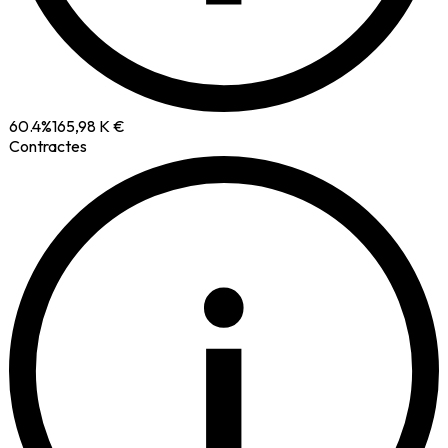
60.4
%
165,98 K €
Contractes
i