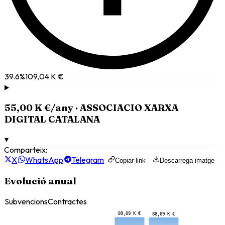
39.6
%
109,04 K €
55,00 K €
/any ·
ASSOCIACIO XARXA
DIGITAL CATALANA
▾
Comparteix:
X
WhatsApp
Telegram
Copiar link
Descarrega imatge
Evolució anual
Subvencions
Contractes
89,09 K €
88,69 K €