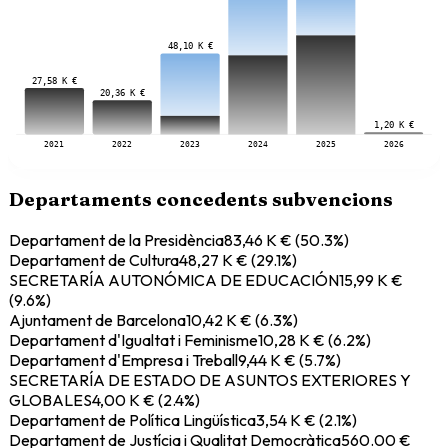
48,10 K €
27,58 K €
20,36 K €
1,20 K €
2021
2022
2023
2024
2025
2026
Departaments concedents subvencions
Departament de la Presidència
83,46 K €
(
50.3
%)
Departament de Cultura
48,27 K €
(
29.1
%)
SECRETARÍA AUTONÓMICA DE EDUCACIÓN
15,99 K €
(
9.6
%)
Ajuntament de Barcelona
10,42 K €
(
6.3
%)
Departament d'Igualtat i Feminisme
10,28 K €
(
6.2
%)
Departament d'Empresa i Treball
9,44 K €
(
5.7
%)
SECRETARÍA DE ESTADO DE ASUNTOS EXTERIORES Y
GLOBALES
4,00 K €
(
2.4
%)
Departament de Política Lingüística
3,54 K €
(
2.1
%)
Departament de Justícia i Qualitat Democràtica
560.00 €