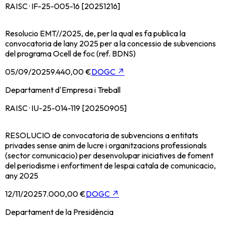
RAISC · IF-25-005-16 [20251216]
Resolucio EMT//2025, de, per la qual es fa publica la
convocatoria de lany 2025 per a la concessio de subvencions
del programa Ocell de foc (ref. BDNS)
05/09/2025
9.440,00 €
DOGC
↗
Departament d'Empresa i Treball
RAISC · IU-25-014-119 [20250905]
RESOLUCIO de convocatoria de subvencions a entitats
privades sense anim de lucre i organitzacions professionals
(sector comunicacio) per desenvolupar iniciatives de foment
del periodisme i enfortiment de lespai catala de comunicacio,
any 2025
12/11/2025
7.000,00 €
DOGC
↗
Departament de la Presidència