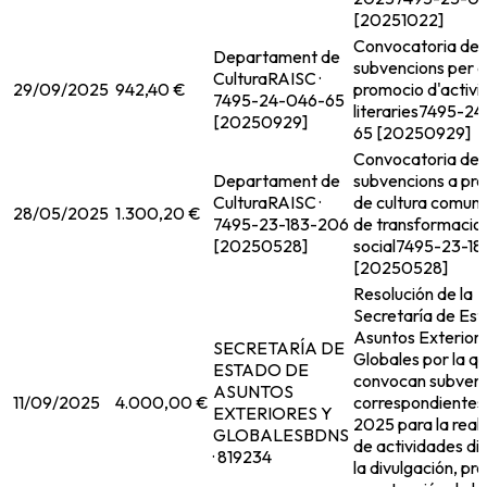
[20251022]
Convocatoria de
Departament de
subvencions per a
Cultura
RAISC ·
29/09/2025
942,40 €
promocio d'activi
7495-24-046-65
literaries
7495-24
[20250929]
65 [20250929]
Convocatoria de
Departament de
subvencions a pro
Cultura
RAISC ·
de cultura comunit
28/05/2025
1.300,20 €
7495-23-183-206
de transformacio
[20250528]
social
7495-23-18
[20250528]
Resolución de la
Secretaría de Es
Asuntos Exteriore
SECRETARÍA DE
Globales por la q
ESTADO DE
convocan subven
ASUNTOS
11/09/2025
4.000,00 €
correspondientes 
EXTERIORES Y
2025 para la real
GLOBALES
BDNS
de actividades dir
· 819234
la divulgación, p