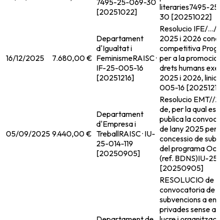
7495-25-069-30
literaries
7495-25
[20251022]
30 [20251022]
Resolucio IFE/...
Departament
2025 i 2026 conc
d'Igualtat i
competitiva Pro
16/12/2025
7.680,00 €
Feminisme
RAISC ·
per a la promocio 
IF-25-005-16
drets humans exer
[20251216]
2025 i 2026, linia
005-16 [2025121
Resolucio EMT//
de, per la qual es 
Departament
publica la convoc
d'Empresa i
de lany 2025 per 
05/09/2025
9.440,00 €
Treball
RAISC · IU-
concessio de sub
25-014-119
del programa Ocel
[20250905]
(ref. BDNS)
IU-25-
[20250905]
RESOLUCIO de
convocatoria de
subvencions a ent
privades sense a
Departament de
lucre i organitzac