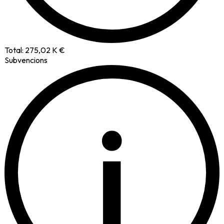
Total:
275,02 K €
Subvencions
i