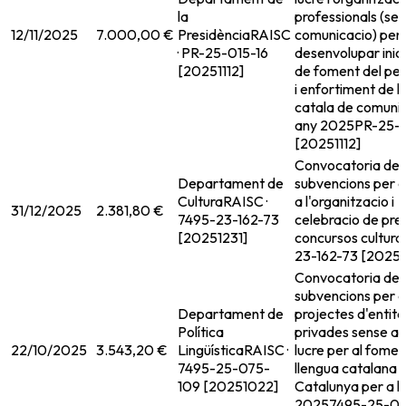
la
professionals (se
12/11/2025
7.000,00 €
Presidència
RAISC
comunicacio) per
· PR-25-015-16
desenvolupar inici
[20251112]
de foment del pe
i enfortiment de l
catala de comunic
any 2025
PR-25-0
[20251112]
Convocatoria de
Departament de
subvencions per a
Cultura
RAISC ·
a l'organitzacio i
31/12/2025
2.381,80 €
7495-23-162-73
celebracio de prem
[20251231]
concursos cultura
23-162-73 [20251
Convocatoria de
subvencions per a
Departament de
projectes d'entita
Política
privades sense a
22/10/2025
3.543,20 €
Lingüística
RAISC ·
lucre per al fomen
7495-25-075-
llengua catalana 
109 [20251022]
Catalunya per a l
2025
7495-25-07