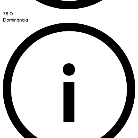
78.0
Dominància
i