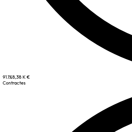
91.1
%
8,38 K €
Contractes