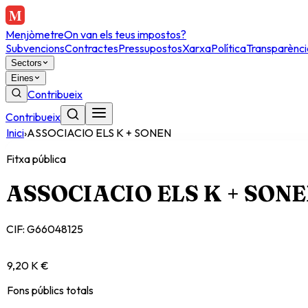
Menjòmetre
On van els teus impostos?
Subvencions
Contractes
Pressupostos
Xarxa
Política
Transparènci
Sectors
Eines
Contribueix
Contribueix
Inici
›
ASSOCIACIO ELS K + SONEN
Fitxa pública
ASSOCIACIO ELS K + SON
CIF:
G66048125
9,20 K €
Fons públics totals