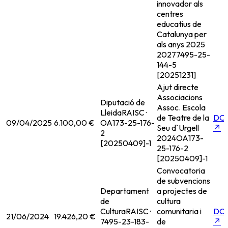
innovador als
centres
educatius de
Catalunya per
als anys 2025
2027
7495-25-
144-5
[20251231]
Ajut directe
Associacions
Diputació de
Assoc. Escola
Lleida
RAISC ·
de Teatre de la
DO
09/04/2025
6.100,00 €
OA173-25-176-
Seu d`Urgell
↗
2
2024
OA173-
[20250409]-1
25-176-2
[20250409]-1
Convocatoria
de subvencions
Departament
a projectes de
de
cultura
Cultura
RAISC ·
comunitaria i
DO
21/06/2024
19.426,20 €
7495-23-183-
de
↗