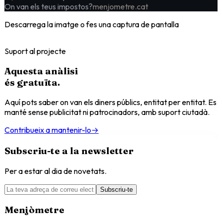
On van els teus impostos?
menjometre.cat
Descarrega la imatge o fes una captura de pantalla
Suport al projecte
Aquesta anàlisi
és
gratuïta
.
Aquí pots saber on van els diners públics, entitat per entitat. Es
manté sense publicitat ni patrocinadors, amb suport ciutadà.
Contribueix a mantenir-lo
→
Subscriu-te a la newsletter
Per a estar al dia de novetats.
Subscriu-te
Menjòmetre