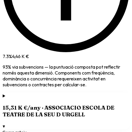
7.3
%
4,46 K €
93
% via
subvencions
— la puntuació composta pot reflectir
només aquesta dimensió. Components com freqüència,
dominància o concurrència requereixen activitat en
subvencions o contractes per calcular-se.
15,31 K €
/any ·
ASSOCIACIO ESCOLA DE
TEATRE DE LA SEU D URGELL
▾