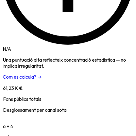
N/A
Una puntuació alta reflecteix concentració estadística — no
implica irregularitat.
Com es calcula? →
61,23 K €
Fons públics totals
Desglossament per canal sota
6 + 4