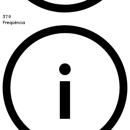
37.9
Freqüència
i