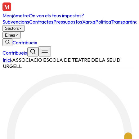
Menjòmetre
On van els teus impostos?
Subvencions
Contractes
Pressupostos
Xarxa
Política
Transparènci
Sectors
Eines
Contribueix
Contribueix
Inici
›
ASSOCIACIO ESCOLA DE TEATRE DE LA SEU D
URGELL