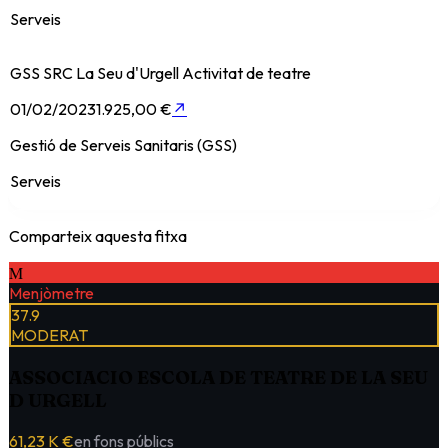
Serveis
GSS SRC La Seu d'Urgell Activitat de teatre
01/02/2023
1.925,00 €
↗
Gestió de Serveis Sanitaris (GSS)
Serveis
Comparteix aquesta fitxa
M
Menjòmetre
37.9
MODERAT
ASSOCIACIO ESCOLA DE TEATRE DE LA SEU
D URGELL
61,23 K €
en fons públics