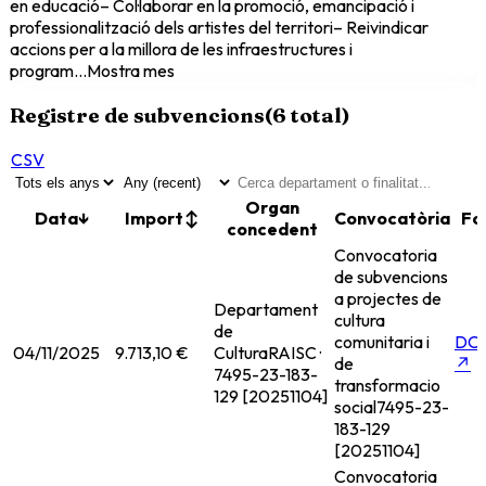
en educació– Col·laborar en la promoció, emancipació i
professionalització dels artistes del territori– Reivindicar
accions per a la millora de les infraestructures i
program
...
Mostra mes
Registre de subvencions
(
6
total)
CSV
Organ
Data
↓
Import
↕
Convocatòria
Fo
concedent
Convocatoria
de subvencions
a projectes de
Departament
cultura
de
comunitaria i
DO
04/11/2025
9.713,10 €
Cultura
RAISC ·
de
↗
7495-23-183-
transformacio
129 [20251104]
social
7495-23-
183-129
[20251104]
Convocatoria