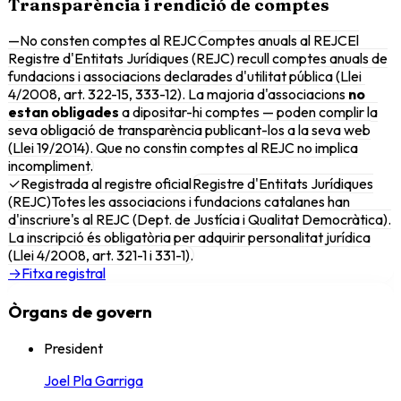
Transparència i rendició de comptes
—
No consten comptes al REJC
Comptes anuals al REJC
El
Registre d'Entitats Jurídiques (REJC) recull comptes anuals de
fundacions i associacions declarades d'utilitat pública (Llei
4/2008, art. 322-15, 333-12). La majoria d'associacions
no
estan obligades
a dipositar-hi comptes — poden complir la
seva obligació de transparència publicant-los a la seva web
(Llei 19/2014). Que no constin comptes al REJC no implica
incompliment.
✓
Registrada al registre oficial
Registre d'Entitats Jurídiques
(REJC)
Totes les associacions i fundacions catalanes han
d'inscriure's al REJC (Dept. de Justícia i Qualitat Democràtica).
La inscripció és obligatòria per adquirir personalitat jurídica
(Llei 4/2008, art. 321-1 i 331-1).
→
Fitxa registral
Òrgans de govern
President
Joel Pla Garriga