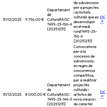
de subvencions
per a projectes
Departament
i activitats
de
culturals que es
DO
31/12/2025
9.756,00 €
Cultura
RAISC ·
desenvolupin
↗
7495-25-156-6
en el medi
[20251231]
rural
7495-25-
156-6
[20251231]
Convocatoria
per a la
concessio de
subvencions,
en regim de
concurrencia
competitiva,
per a realitzar
Departament
projectes
de
culturals i
DO
31/12/2025
8.000,00 €
Cultura
RAISC ·
artistics de
↗
7495-25-144-5
nova creacio i
[20251231]
de caracter