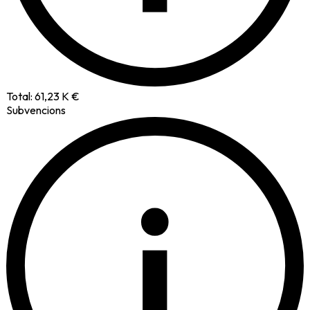
Total:
61,23 K €
Subvencions
i