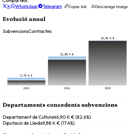
Comparteix:
X
WhatsApp
Telegram
Copiar link
Descarrega imatge
Evolució anual
Subvencions
Contractes
33,84 K €
21,68 K €
5,70 K €
2023
2024
2025
Departaments concedents subvencions
Departament de Cultura
46,90 K €
(
82.6
%)
Diputació de Lleida
9,88 K €
(
17.4
%)