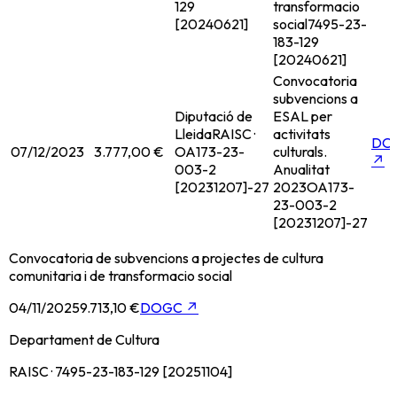
129
transformacio
[20240621]
social
7495-23-
183-129
[20240621]
Convocatoria
subvencions a
Diputació de
ESAL per
Lleida
RAISC ·
activitats
DO
07/12/2023
3.777,00 €
OA173-23-
culturals.
↗
003-2
Anualitat
[20231207]-27
2023
OA173-
23-003-2
[20231207]-27
Convocatoria de subvencions a projectes de cultura
comunitaria i de transformacio social
04/11/2025
9.713,10 €
DOGC
↗
Departament de Cultura
RAISC · 7495-23-183-129 [20251104]