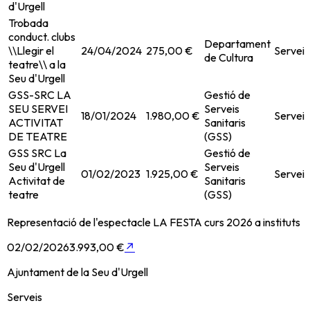
d'Urgell
Trobada
conduct. clubs
Departament
\\Llegir el
24/04/2024
275,00 €
Serveis
de Cultura
teatre\\ a la
Seu d'Urgell
GSS-SRC LA
Gestió de
SEU SERVEI
Serveis
18/01/2024
1.980,00 €
Serveis
ACTIVITAT
Sanitaris
DE TEATRE
(GSS)
GSS SRC La
Gestió de
Seu d'Urgell
Serveis
01/02/2023
1.925,00 €
Serveis
Activitat de
Sanitaris
teatre
(GSS)
Representació de l'espectacle LA FESTA curs 2026 a instituts
02/02/2026
3.993,00 €
↗
Ajuntament de la Seu d'Urgell
Serveis