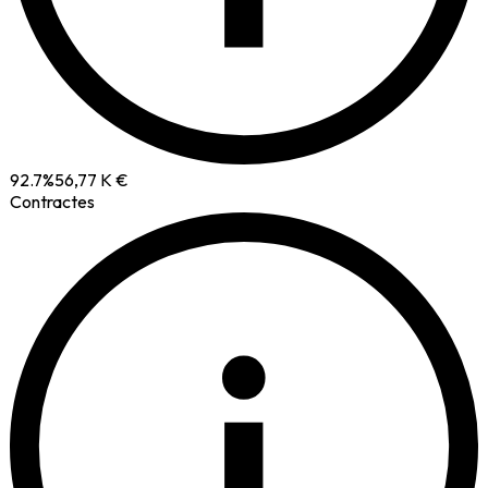
92.7
%
56,77 K €
Contractes
i