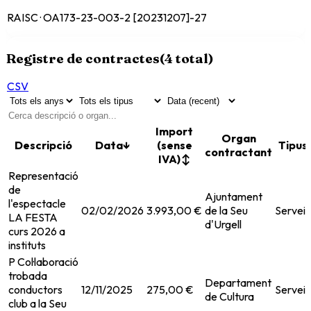
RAISC · OA173-23-003-2 [20231207]-27
Registre de contractes
(
4
total)
CSV
Import
Organ
Descripció
Data
↓
(sense
Tipus
contractant
IVA)
↕
Representació
de
Ajuntament
l'espectacle
02/02/2026
3.993,00 €
de la Seu
Serveis
LA FESTA
d'Urgell
curs 2026 a
instituts
P Col·laboració
trobada
Departament
conductors
12/11/2025
275,00 €
Serveis
de Cultura
club a la Seu