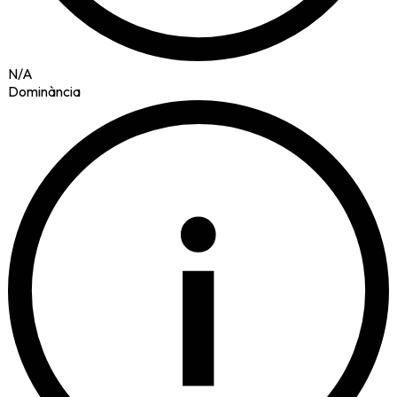
N/A
Dominància
i