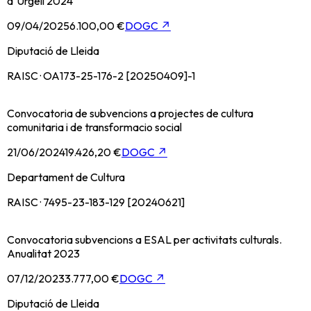
d`Urgell 2024
09/04/2025
6.100,00 €
DOGC
↗
Diputació de Lleida
RAISC · OA173-25-176-2 [20250409]-1
Convocatoria de subvencions a projectes de cultura
comunitaria i de transformacio social
21/06/2024
19.426,20 €
DOGC
↗
Departament de Cultura
RAISC · 7495-23-183-129 [20240621]
Convocatoria subvencions a ESAL per activitats culturals.
Anualitat 2023
07/12/2023
3.777,00 €
DOGC
↗
Diputació de Lleida