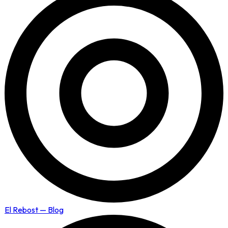
El Rebost — Blog