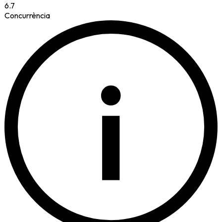
6.7
Concurrència
i