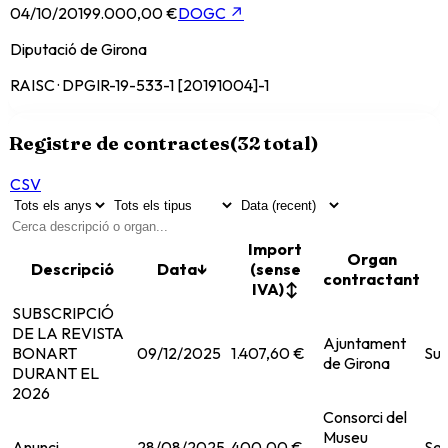
04/10/2019
9.000,00 €
DOGC
↗
Diputació de Girona
RAISC · DPGIR-19-533-1 [20191004]-1
Registre de contractes
(
32
total)
CSV
Import
Organ
Descripció
Data
↓
(sense
contractant
IVA)
↕
SUBSCRIPCIÓ
DE LA REVISTA
Ajuntament
BONART
09/12/2025
1.407,60 €
Sub
de Girona
DURANT EL
2026
Consorci del
Museu
Anunci
28/08/2025
400,00 €
Ser