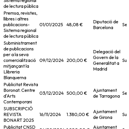
Sistema regional
de lectura pública
Premsa, revistes,
llibres i altres
Diputació de
publicacions-
01/01/2025
48,08 €
Ser
Barcelona
Sistema regional
de lectura pública
Subministrament
de publicacions
Delegació del
per a la seva
Govern de la
comercialització
09/12/2024
200,00 €
Sub
Generalitat a
mitjançant la
Madrid
Llibreria
Blanquerna
Publicitat Revista
Boronat. Centre
Ajuntament
03/12/2024
500,00 €
Ser
d'Arts
de Tarragona
Contemporani
SUBSCRIPCIÓ
Ajuntament
REVISTA
16/11/2024
1.380,00 €
Sub
de Girona
BONART 2025
Publicitat CNSD
Ajuntament