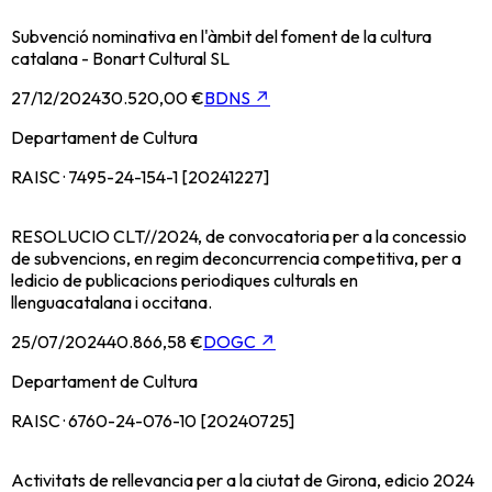
Subvenció nominativa en l'àmbit del foment de la cultura
catalana - Bonart Cultural SL
27/12/2024
30.520,00 €
BDNS
↗
Departament de Cultura
RAISC · 7495-24-154-1 [20241227]
RESOLUCIO CLT//2024, de convocatoria per a la concessio
de subvencions, en regim deconcurrencia competitiva, per a
ledicio de publicacions periodiques culturals en
llenguacatalana i occitana.
25/07/2024
40.866,58 €
DOGC
↗
Departament de Cultura
RAISC · 6760-24-076-10 [20240725]
Activitats de rellevancia per a la ciutat de Girona, edicio 2024