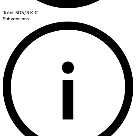
Total:
305,18 K €
Subvencions
i