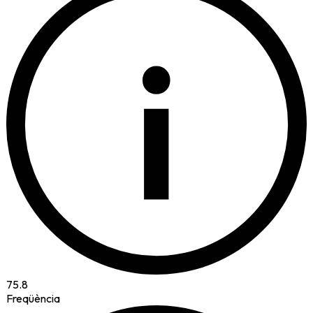
i
75.8
Freqüència