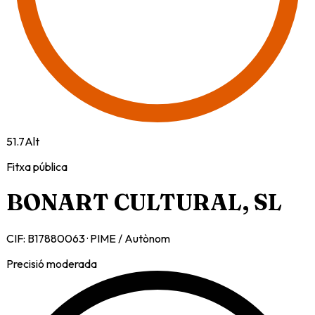
51.7
Alt
Fitxa pública
BONART CULTURAL, SL
CIF:
B17880063
·
PIME / Autònom
Precisió moderada