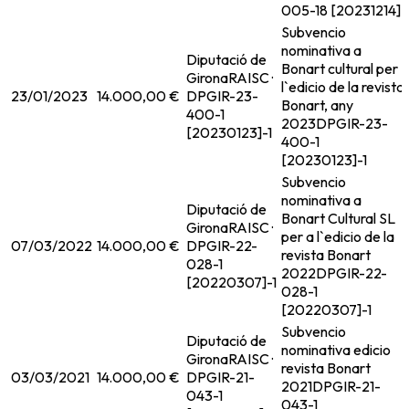
005-18 [20231214]
Subvencio
nominativa a
Diputació de
Bonart cultural per
Girona
RAISC ·
l`edicio de la revista
23/01/2023
14.000,00 €
DPGIR-23-
Bonart, any
400-1
2023
DPGIR-23-
[20230123]-1
400-1
[20230123]-1
Subvencio
nominativa a
Diputació de
Bonart Cultural SL
Girona
RAISC ·
per a l`edicio de la
07/03/2022
14.000,00 €
DPGIR-22-
revista Bonart
028-1
2022
DPGIR-22-
[20220307]-1
028-1
[20220307]-1
Subvencio
Diputació de
nominativa edicio
Girona
RAISC ·
revista Bonart
03/03/2021
14.000,00 €
DPGIR-21-
2021
DPGIR-21-
043-1
043-1