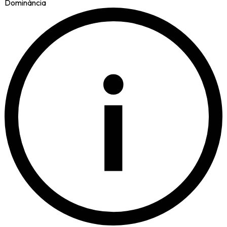
Dominància
i