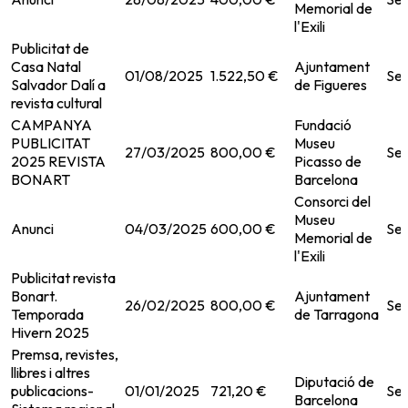
Memorial de
l'Exili
Publicitat de
Casa Natal
Ajuntament
01/08/2025
1.522,50 €
Ser
Salvador Dalí a
de Figueres
revista cultural
CAMPANYA
Fundació
PUBLICITAT
Museu
27/03/2025
800,00 €
Ser
2025 REVISTA
Picasso de
BONART
Barcelona
Consorci del
Museu
Anunci
04/03/2025
600,00 €
Ser
Memorial de
l'Exili
Publicitat revista
Bonart.
Ajuntament
26/02/2025
800,00 €
Ser
Temporada
de Tarragona
Hivern 2025
Premsa, revistes,
llibres i altres
Diputació de
publicacions-
01/01/2025
721,20 €
Ser
Barcelona