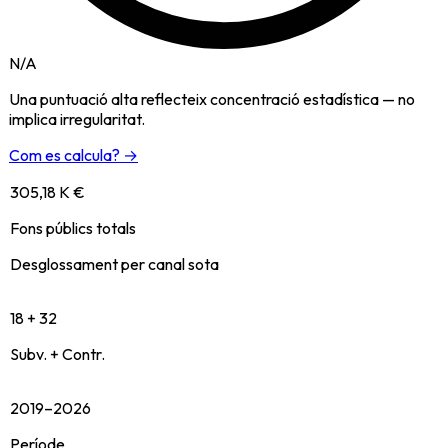
N/A
Una puntuació alta reflecteix concentració estadística — no
implica irregularitat.
Com es calcula? →
305,18 K €
Fons públics totals
Desglossament per canal sota
18 + 32
Subv. + Contr.
2019–2026
Període