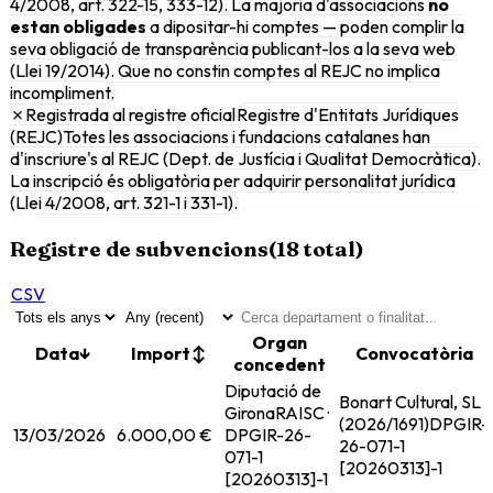
4/2008, art. 322-15, 333-12). La majoria d'associacions
no
estan obligades
a dipositar-hi comptes — poden complir la
seva obligació de transparència publicant-los a la seva web
(Llei 19/2014). Que no constin comptes al REJC no implica
incompliment.
✗
Registrada al registre oficial
Registre d'Entitats Jurídiques
(REJC)
Totes les associacions i fundacions catalanes han
d'inscriure's al REJC (Dept. de Justícia i Qualitat Democràtica).
La inscripció és obligatòria per adquirir personalitat jurídica
(Llei 4/2008, art. 321-1 i 331-1).
Registre de subvencions
(
18
total)
CSV
Organ
Data
↓
Import
↕
Convocatòria
concedent
Diputació de
Bonart Cultural, SL
Girona
RAISC ·
(2026/1691)
DPGIR-
13/03/2026
6.000,00 €
DPGIR-26-
26-071-1
071-1
[20260313]-1
[20260313]-1