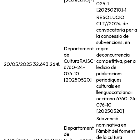
[20250210]-1
025-1
[20250210]-1
RESOLUCIO
CLT//2024, de
convocatoria per a
la concessio de
subvencions, en
Departament
regim
de
deconcurrencia
Cultura
RAISC ·
competitiva, per a
20/05/2025
32.693,26 €
6760-24-
ledicio de
076-10
publicacions
[20250520]
periodiques
culturals en
llenguacatalana i
occitana.
6760-24-
076-10
[20250520]
Subvenció
nominativa en
Departament
l'àmbit del foment
de
de la cultura