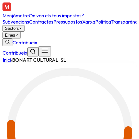
Menjòmetre
On van els teus impostos?
Subvencions
Contractes
Pressupostos
Xarxa
Política
Transparènci
Sectors
Eines
Contribueix
Contribueix
Inici
›
BONART CULTURAL, SL