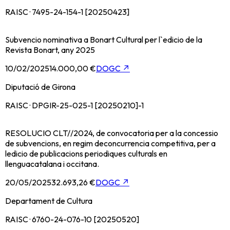
RAISC · 7495-24-154-1 [20250423]
Subvencio nominativa a Bonart Cultural per l`edicio de la
Revista Bonart, any 2025
10/02/2025
14.000,00 €
DOGC
↗
Diputació de Girona
RAISC · DPGIR-25-025-1 [20250210]-1
RESOLUCIO CLT//2024, de convocatoria per a la concessio
de subvencions, en regim deconcurrencia competitiva, per a
ledicio de publicacions periodiques culturals en
llenguacatalana i occitana.
20/05/2025
32.693,26 €
DOGC
↗
Departament de Cultura
RAISC · 6760-24-076-10 [20250520]