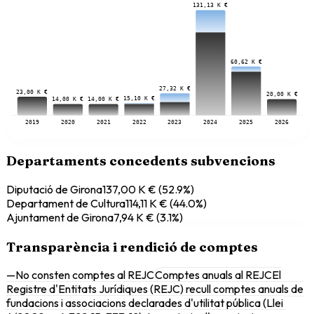
131,13 K €
60,62 K €
27,32 K €
23,00 K €
20,00 K €
15,10 K €
14,00 K €
14,00 K €
2019
2020
2021
2022
2023
2024
2025
2026
Departaments concedents subvencions
Diputació de Girona
137,00 K €
(
52.9
%)
Departament de Cultura
114,11 K €
(
44.0
%)
Ajuntament de Girona
7,94 K €
(
3.1
%)
Transparència i rendició de comptes
—
No consten comptes al REJC
Comptes anuals al REJC
El
Registre d'Entitats Jurídiques (REJC) recull comptes anuals de
fundacions i associacions declarades d'utilitat pública (Llei