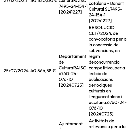
27/12/2024
30.520,00 €
Cultura
RAISC ·
catalana - Bonart
7495-24-154-1
Cultural SL
7495-
[20241227]
24-154-1
[20241227]
RESOLUCIO
CLT//2024, de
convocatoria per a
la concessio de
subvencions, en
Departament
regim
de
deconcurrencia
Cultura
RAISC ·
competitiva, per a
25/07/2024
40.866,58 €
6760-24-
ledicio de
076-10
publicacions
[20240725]
periodiques
culturals en
llenguacatalana i
occitana.
6760-24-
076-10
[20240725]
Activitats de
Ajuntament
rellevancia per a la