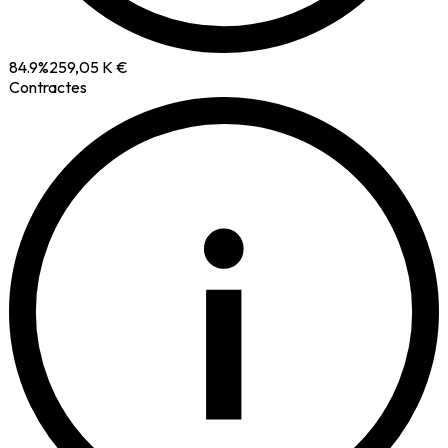
84.9
%
259,05 K €
Contractes
i