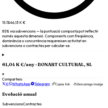
15.1
%
46,13 K €
85
% via
subvencions
— la puntuació composta pot reflectir
només aquesta dimensió. Components com freqüència,
dominància o concurrència requereixen activitat en
subvencions o contractes per calcular-se.
61,04 K €
/any ·
BONART CULTURAL, SL
▾
Comparteix:
X
WhatsApp
Telegram
Copiar link
Descarrega imatge
Evolució anual
Subvencions
Contractes