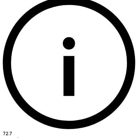
i
72.7