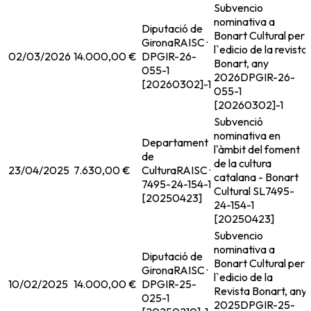
Subvencio
nominativa a
Diputació de
Bonart Cultural per
Girona
RAISC ·
l`edicio de la revista
02/03/2026
14.000,00 €
DPGIR-26-
Bonart, any
055-1
2026
DPGIR-26-
[20260302]-1
055-1
[20260302]-1
Subvenció
nominativa en
Departament
l'àmbit del foment
de
de la cultura
23/04/2025
7.630,00 €
Cultura
RAISC ·
catalana - Bonart
7495-24-154-1
Cultural SL
7495-
[20250423]
24-154-1
[20250423]
Subvencio
nominativa a
Diputació de
Bonart Cultural per
Girona
RAISC ·
l`edicio de la
10/02/2025
14.000,00 €
DPGIR-25-
Revista Bonart, any
025-1
2025
DPGIR-25-