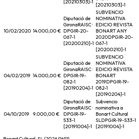
[20210303]-1
[20210303]-1
SUBVENCIO
Diputació de
NOMINATIVA
Girona
RAISC ·
EDICIO REVISTA
10/02/2020
14.000,00 €
DPGIR-20-
BONART ANY
067-1
2020
DPGIR-20-
[20200210]-1
067-1
[20200210]-1
SUBVENCIO
Diputació de
NOMINATIVA
Girona
RAISC ·
EDICIO REVISTA
04/02/2019
14.000,00 €
DPGIR-19-
BONART
082-1
2019
DPGIR-19-
[20190204]-1
082-1
[20190204]-1
Diputació de
Subvencio
Girona
RAISC ·
nominativa a
04/10/2019
9.000,00 €
DPGIR-19-
Bonart Cultural
533-1
SL
DPGIR-19-533-1
[20191004]-1
[20191004]-1
Bonart Cultural, SL (2026/1691)