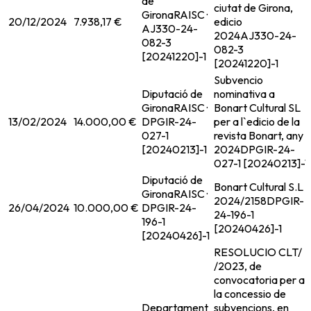
de
ciutat de Girona,
Girona
RAISC ·
20/12/2024
7.938,17 €
edicio
AJ330-24-
2024
AJ330-24-
082-3
082-3
[20241220]-1
[20241220]-1
Subvencio
Diputació de
nominativa a
Girona
RAISC ·
Bonart Cultural SL
13/02/2024
14.000,00 €
DPGIR-24-
per a l`edicio de la
027-1
revista Bonart, any
[20240213]-1
2024
DPGIR-24-
027-1 [20240213]-1
Diputació de
Bonart Cultural S.L
Girona
RAISC ·
2024/2158
DPGIR-
26/04/2024
10.000,00 €
DPGIR-24-
24-196-1
196-1
[20240426]-1
[20240426]-1
RESOLUCIO CLT/
/2023, de
convocatoria per a
la concessio de
Departament
subvencions, en