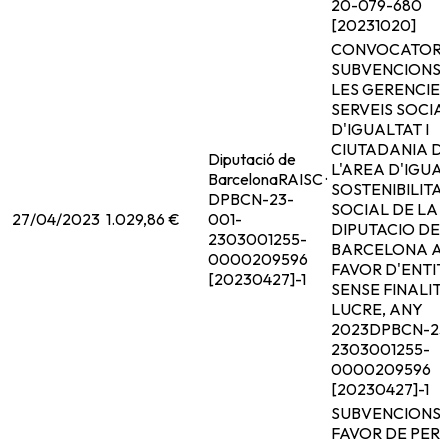
20-079-680
[20231020]
CONVOCATORI
SUBVENCIONS 
LES GERENCIES
SERVEIS SOCIAL
D'IGUALTAT I
CIUTADANIA D
Diputació de
L'AREA D'IGUAL
Barcelona
RAISC ·
SOSTENIBILITA
DPBCN-23-
SOCIAL DE LA
27/04/2023
1.029,86 €
001-
DIPUTACIO DE
2303001255-
BARCELONA A
0000209596
FAVOR D'ENTIT
[20230427]-1
SENSE FINALIT
LUCRE, ANY
2023
DPBCN-23
2303001255-
0000209596
[20230427]-1
SUBVENCIONS 
FAVOR DE PER