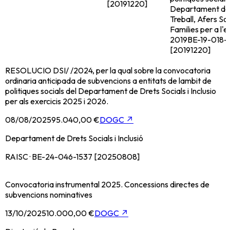
[20191220]
Departament de
Treball, Afers Soc
Families per a l'e
2019
BE-19-018-
[20191220]
RESOLUCIO DSI/ /2024, per la qual sobre la convocatoria
ordinaria anticipada de subvencions a entitats de lambit de
politiques socials del Departament de Drets Socials i Inclusio
per als exercicis 2025 i 2026.
08/08/2025
95.040,00 €
DOGC
↗
Departament de Drets Socials i Inclusió
RAISC · BE-24-046-1537 [20250808]
Convocatoria instrumental 2025. Concessions directes de
subvencions nominatives
13/10/2025
10.000,00 €
DOGC
↗