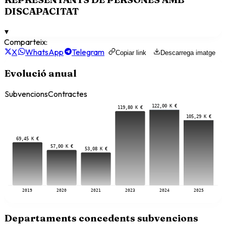
DISCAPACITAT
▾
Comparteix:
X
WhatsApp
Telegram
Copiar link
Descarrega imatge
Evolució anual
Subvencions
Contractes
122,00 K €
119,80 K €
105,29 K €
69,45 K €
57,00 K €
53,08 K €
2019
2020
2021
2023
2024
2025
Departaments concedents subvencions