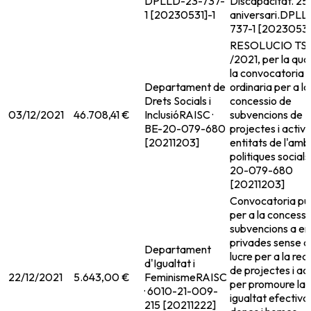
DPLLD-23-737-
Discapacitat. 25
1 [20230531]-1
aniversari.
DPLL
737-1 [20230531
RESOLUCIO TSF
/2021, per la qua
la convocatoria
Departament de
ordinaria per a la
Drets Socials i
concessio de
03/12/2021
46.708,41 €
Inclusió
RAISC ·
subvencions de
BE-20-079-680
projectes i activi
[20211203]
entitats de l'amb
politiques socials
20-079-680
[20211203]
Convocatoria pu
per a la concessi
subvencions a en
privades sense a
Departament
lucre per a la rea
d'Igualtat i
de projectes i act
22/12/2021
5.643,00 €
Feminisme
RAISC
per promoure la
· 6010-21-009-
igualtat efectiva
215 [20211222]