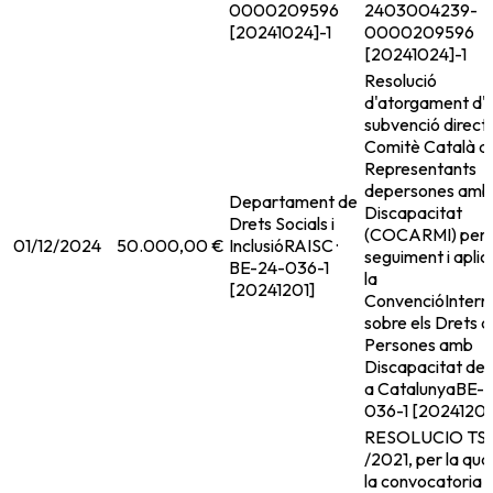
0000209596
2403004239-
[20241024]-1
0000209596
[20241024]-1
Resolució
d'atorgament d'
subvenció directa
Comitè Català d
Representants
depersones amb
Departament de
Discapacitat
Drets Socials i
(COCARMI) per 
01/12/2024
50.000,00 €
Inclusió
RAISC ·
seguiment i aplic
BE-24-036-1
la
[20241201]
ConvencióIntern
sobre els Drets d
Persones amb
Discapacitat de
a Catalunya
BE-2
036-1 [20241201
RESOLUCIO TSF
/2021, per la qua
la convocatoria