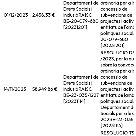
Departament de
ordinaria per a la
Drets Socials i
concessio de
01/12/2023
2.458,33 €
Inclusió
RAISC ·
subvencions de
BE-20-079-680
projectes i activi
[20231201]
entitats de l'amb
politiques socials
20-079-680
[20231201]
RESOLUCIO DS
/2023, per la qua
sobre la convoca
ordinaria per a la
Departament de
concessio de
Drets Socials i
subvencions de
14/11/2023
58.949,86 €
Inclusió
RAISC ·
projectes i activi
BE-23-035-1227
entitats de lambi
[20231114]
politiques socials
Departament de
Socials per a lexe
202
BE-23-035-
[20231114]
RESOLUCIO TSF