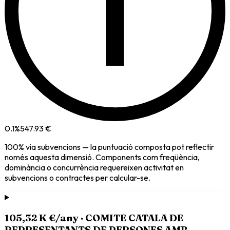
i
0.1
%
547.93 €
100
% via
subvencions
— la puntuació composta pot reflectir
només aquesta dimensió. Components com freqüència,
dominància o concurrència requereixen activitat en
subvencions o contractes per calcular-se.
105,32 K €
/any ·
COMITE CATALA DE
REPRESENTANTS DE PERSONES AMB