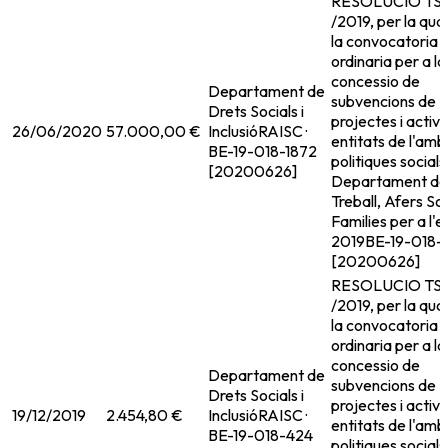
RESOLUCIO TSF
/2019, per la qual
la convocatoria
ordinaria per a la
concessio de
Departament de
subvencions de
Drets Socials i
projectes i activi
26/06/2020
57.000,00 €
Inclusió
RAISC ·
entitats de l'amb
BE-19-018-1872
politiques socials
[20200626]
Departament de
Treball, Afers Soc
Families per a l'e
2019
BE-19-018-
[20200626]
RESOLUCIO TSF
/2019, per la qual
la convocatoria
ordinaria per a la
concessio de
Departament de
subvencions de
Drets Socials i
projectes i activi
19/12/2019
2.454,80 €
Inclusió
RAISC ·
entitats de l'amb
BE-19-018-424
politiques socials