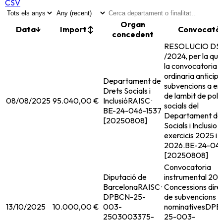
CSV
Organ
Data
↓
Import
↕
Convocatò
concedent
RESOLUCIO DSI
/2024, per la qua
la convocatoria
ordinaria anticip
Departament de
subvencions a en
Drets Socials i
de lambit de poli
08/08/2025
95.040,00 €
Inclusió
RAISC ·
socials del
BE-24-046-1537
Departament de
[20250808]
Socials i Inclusio 
exercicis 2025 i
2026.
BE-24-04
[20250808]
Convocatoria
Diputació de
instrumental 202
Barcelona
RAISC ·
Concessions dire
DPBCN-25-
de subvencions
13/10/2025
10.000,00 €
003-
nominatives
DPB
2503003375-
25-003-