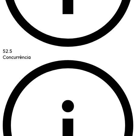
52.5
Concurrència
i