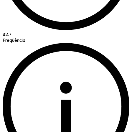
82.7
Freqüència
i