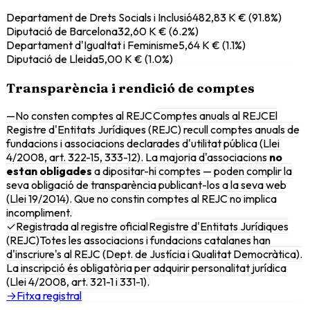
Departament de Drets Socials i Inclusió
482,83 K €
(
91.8
%)
Diputació de Barcelona
32,60 K €
(
6.2
%)
Departament d'Igualtat i Feminisme
5,64 K €
(
1.1
%)
Diputació de Lleida
5,00 K €
(
1.0
%)
Transparència i rendició de comptes
—
No consten comptes al REJC
Comptes anuals al REJC
El
Registre d'Entitats Jurídiques (REJC) recull comptes anuals de
fundacions i associacions declarades d'utilitat pública (Llei
4/2008, art. 322-15, 333-12). La majoria d'associacions
no
estan obligades
a dipositar-hi comptes — poden complir la
seva obligació de transparència publicant-los a la seva web
(Llei 19/2014). Que no constin comptes al REJC no implica
incompliment.
✓
Registrada al registre oficial
Registre d'Entitats Jurídiques
(REJC)
Totes les associacions i fundacions catalanes han
d'inscriure's al REJC (Dept. de Justícia i Qualitat Democràtica).
La inscripció és obligatòria per adquirir personalitat jurídica
(Llei 4/2008, art. 321-1 i 331-1).
→
Fitxa registral