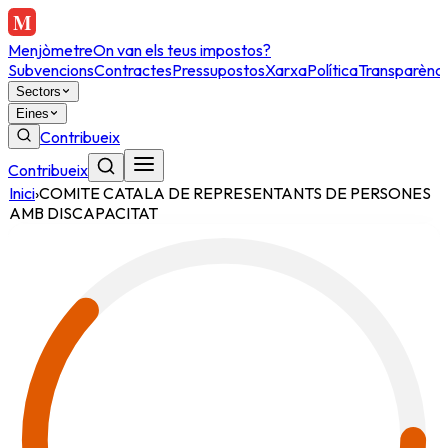
Menjòmetre
On van els teus impostos?
Subvencions
Contractes
Pressupostos
Xarxa
Política
Transparènci
Sectors
Eines
Contribueix
Contribueix
Inici
›
COMITE CATALA DE REPRESENTANTS DE PERSONES
AMB DISCAPACITAT