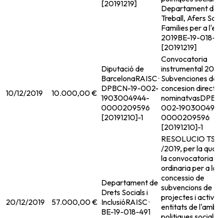
[20191219]
Departament de
Treball, Afers Soc
Families per a l'e
2019
BE-19-018-
[20191219]
Convocatoria
Diputació de
instrumental 201
Barcelona
RAISC ·
Subvenciones de
DPBCN-19-002-
concesion direct
10/12/2019
10.000,00 €
1903004944-
nominatvas
DPBC
0000209596
002-190300494
[20191210]-1
0000209596
[20191210]-1
RESOLUCIO TSF
/2019, per la qual
la convocatoria
ordinaria per a la
concessio de
Departament de
subvencions de
Drets Socials i
projectes i activi
20/12/2019
57.000,00 €
Inclusió
RAISC ·
entitats de l'amb
BE-19-018-491
politiques socials