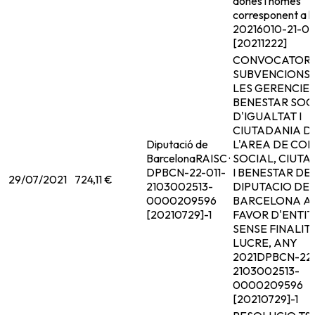
dones i homes
corresponent a l
2021
6010-21-0
[20211222]
CONVOCATORI
SUBVENCIONS 
LES GERENCIES
BENESTAR SOCI
D'IGUALTAT I
CIUTADANIA D
Diputació de
L'AREA DE COH
Barcelona
RAISC ·
SOCIAL, CIUTA
DPBCN-22-011-
I BENESTAR DE
29/07/2021
724,11 €
2103002513-
DIPUTACIO DE
0000209596
BARCELONA A
[20210729]-1
FAVOR D'ENTIT
SENSE FINALIT
LUCRE, ANY
2021
DPBCN-22-
2103002513-
0000209596
[20210729]-1