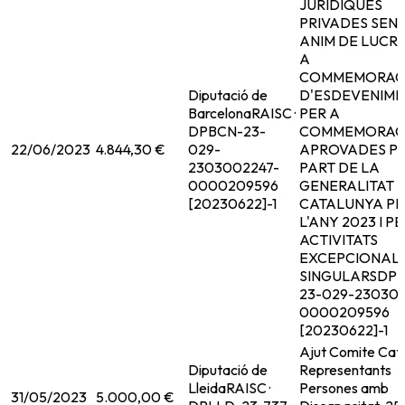
JURIDIQUES
PRIVADES SEN
ANIM DE LUCRE
A
COMMEMORAC
Diputació de
D'ESDEVENIME
Barcelona
RAISC ·
PER A
DPBCN-23-
COMMEMORAC
22/06/2023
4.844,30 €
029-
APROVADES P
2303002247-
PART DE LA
0000209596
GENERALITAT 
[20230622]-1
CATALUNYA PE
L'ANY 2023 I PE
ACTIVITATS
EXCEPCIONALS
SINGULARS
DPB
23-029-230300
0000209596
[20230622]-1
Ajut Comite Cat
Diputació de
Representants
Lleida
RAISC ·
Persones amb
31/05/2023
5.000,00 €