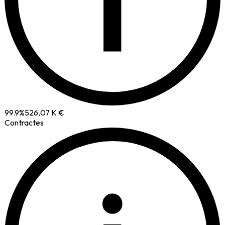
i
99.9
%
526,07 K €
Contractes