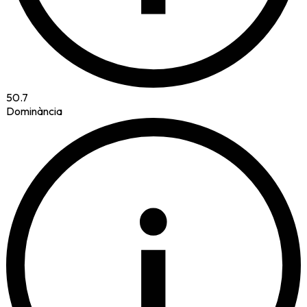
50.7
Dominància
i