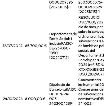
0000209596
2503003375-
[20251013]-1
0000209596
[20251013]-1
RESOLUCIO
DSO/XXX/2023,
dia de mes, per l
sobre la convoca
Departament de
ordinaria anticip
Drets Socials i
subvencions a en
Inclusió
RAISC ·
12/07/2024
65.700,00 €
de lambit de poli
BE-23-060-
socials del
1050
Departament de
[20240712]
Socials per a lexe
2024 (ref. BDNS
XXXXXX)
BE-23
1050 [20240712
Convocatoria
Diputació de
instrumental 202
Barcelona
RAISC ·
Concessions dire
DPBCN-24-
de subvencions
24/10/2024
6.000,00 €
003-
nominatives
DPB
2403004239-
24-003-