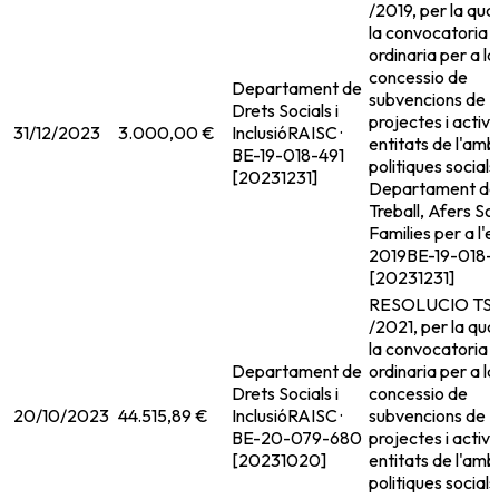
/2019, per la qual
la convocatoria
ordinaria per a la
concessio de
Departament de
subvencions de
Drets Socials i
projectes i activi
31/12/2023
3.000,00 €
Inclusió
RAISC ·
entitats de l'amb
BE-19-018-491
politiques socials
[20231231]
Departament de
Treball, Afers Soc
Families per a l'e
2019
BE-19-018-
[20231231]
RESOLUCIO TSF
/2021, per la qua
la convocatoria
Departament de
ordinaria per a la
Drets Socials i
concessio de
20/10/2023
44.515,89 €
Inclusió
RAISC ·
subvencions de
BE-20-079-680
projectes i activi
[20231020]
entitats de l'amb
politiques socials