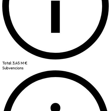
i
Total:
3,45 M €
Subvencions