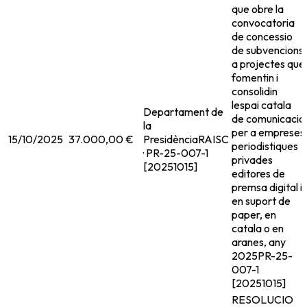
que obre la
convocatoria
de concessio
de subvencions
a projectes que
fomentin i
consolidin
lespai catala
Departament de
de comunicacio
la
per a empreses
15/10/2025
37.000,00 €
Presidència
RAISC
periodistiques
· PR-25-007-1
privades
[20251015]
editores de
premsa digital i
en suport de
paper, en
catala o en
aranes, any
2025
PR-25-
007-1
[20251015]
RESOLUCIO