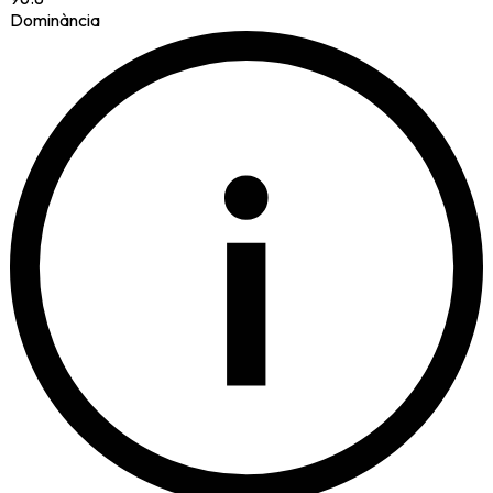
Dominància
i