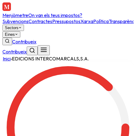
Menjòmetre
On van els teus impostos?
Subvencions
Contractes
Pressupostos
Xarxa
Política
Transparènci
Sectors
Eines
Contribueix
Contribueix
Inici
›
EDICIONS INTERCOMARCALS,S.A.