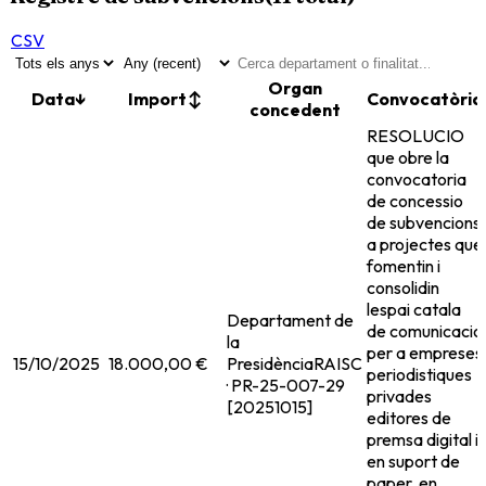
CSV
Organ
Data
↓
Import
↕
Convocatòria
concedent
RESOLUCIO
que obre la
convocatoria
de concessio
de subvencions
a projectes que
fomentin i
consolidin
lespai catala
Departament de
de comunicacio
la
per a empreses
15/10/2025
18.000,00 €
Presidència
RAISC
periodistiques
· PR-25-007-29
privades
[20251015]
editores de
premsa digital i
en suport de
paper, en