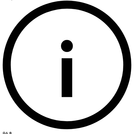
i
96.8