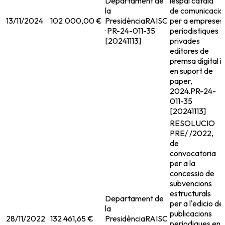
Departament de
lespai catala
la
de comunicacio
13/11/2024
102.000,00 €
Presidència
RAISC
per a empreses
· PR-24-011-35
periodistiques
[20241113]
privades
editores de
premsa digital i
en suport de
paper,
2024.
PR-24-
011-35
[20241113]
RESOLUCIO
PRE/ /2022,
de
convocatoria
per a la
concessio de
subvencions
estructurals
Departament de
per a l'edicio de
la
publicacions
28/11/2022
132.461,65 €
Presidència
RAISC
periodiques en