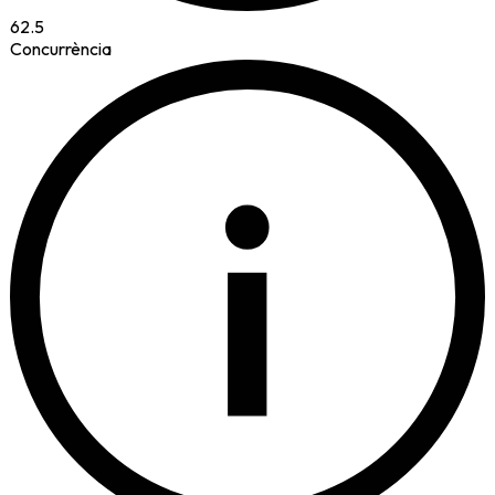
62.5
Concurrència
i