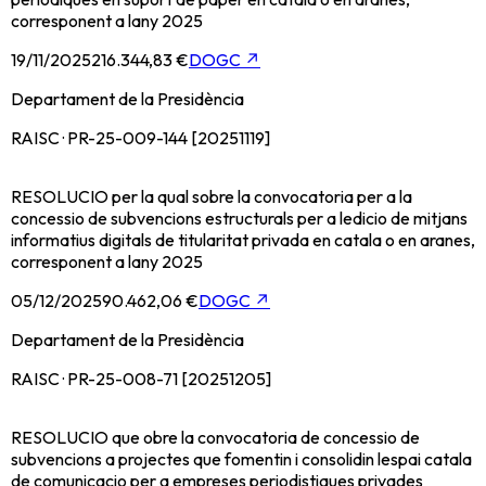
corresponent a lany 2025
19/11/2025
216.344,83 €
DOGC
↗
Departament de la Presidència
RAISC · PR-25-009-144 [20251119]
RESOLUCIO per la qual sobre la convocatoria per a la
concessio de subvencions estructurals per a ledicio de mitjans
informatius digitals de titularitat privada en catala o en aranes,
corresponent a lany 2025
05/12/2025
90.462,06 €
DOGC
↗
Departament de la Presidència
RAISC · PR-25-008-71 [20251205]
RESOLUCIO que obre la convocatoria de concessio de
subvencions a projectes que fomentin i consolidin lespai catala
de comunicacio per a empreses periodistiques privades