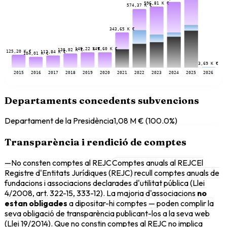
596,81 K €
574,37 K €
343,65 K €
149,60 K €
149,22 K €
138,02 K €
125,20 K €
117,84 K €
104,01 K €
3,69 K €
2015
2016
2017
2018
2019
2020
2021
2022
2023
2024
2025
2026
Departaments concedents subvencions
Departament de la Presidència
1,08 M €
(
100.0
%)
Transparència i rendició de comptes
—
No consten comptes al REJC
Comptes anuals al REJC
El
Registre d'Entitats Jurídiques (REJC) recull comptes anuals de
fundacions i associacions declarades d'utilitat pública (Llei
4/2008, art. 322-15, 333-12). La majoria d'associacions
no
estan obligades
a dipositar-hi comptes — poden complir la
seva obligació de transparència publicant-los a la seva web
(Llei 19/2014). Que no constin comptes al REJC no implica