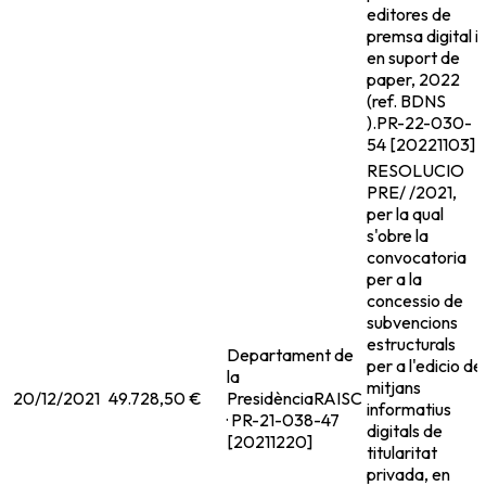
editores de
premsa digital i
en suport de
paper, 2022
(ref. BDNS
).
PR-22-030-
54 [20221103]
RESOLUCIO
PRE/ /2021,
per la qual
s'obre la
convocatoria
per a la
concessio de
subvencions
estructurals
Departament de
per a l'edicio de
la
mitjans
20/12/2021
49.728,50 €
Presidència
RAISC
informatius
· PR-21-038-47
digitals de
[20211220]
titularitat
privada, en