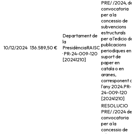
PRE/ /2024, de
convocatoria
per a la
concessio de
subvencions
estructurals
Departament de
per a l'edicio de
la
publicacions
10/12/2024
136.589,50 €
Presidència
RAISC
periodiques en
· PR-24-009-120
suport de
[20241210]
paper en
catala o en
aranes,
corresponent a
l'any 2024.
PR-
24-009-120
[20241210]
RESOLUCIO
PRE/ /2024 de
convocatoria
per a la
concessio de