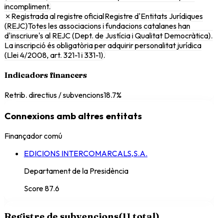
incompliment.
✗
Registrada al registre oficial
Registre d'Entitats Jurídiques
(REJC)
Totes les associacions i fundacions catalanes han
d'inscriure's al REJC (Dept. de Justícia i Qualitat Democràtica).
La inscripció és obligatòria per adquirir personalitat jurídica
(Llei 4/2008, art. 321-1 i 331-1).
Indicadors financers
Retrib. directius / subvencions
18.7%
Connexions amb altres entitats
Finançador comú
EDICIONS INTERCOMARCALS,S.A.
Departament de la Presidència
Score
87.6
Registre de subvencions
(
11
total)