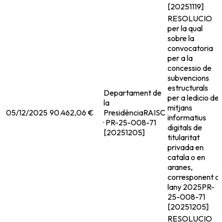
[20251119]
RESOLUCIO
per la qual
sobre la
convocatoria
per a la
concessio de
subvencions
estructurals
Departament de
per a ledicio de
la
mitjans
05/12/2025
90.462,06 €
Presidència
RAISC
informatius
· PR-25-008-71
digitals de
[20251205]
titularitat
privada en
catala o en
aranes,
corresponent a
lany 2025
PR-
25-008-71
[20251205]
RESOLUCIO