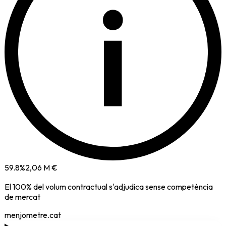
i
59.8
%
2,06 M €
El
100
% del volum contractual s'adjudica sense competència
de mercat
menjometre.cat