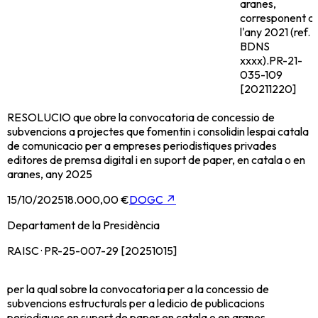
aranes,
corresponent a
l'any 2021 (ref.
BDNS
xxxx).
PR-21-
035-109
[20211220]
RESOLUCIO que obre la convocatoria de concessio de
subvencions a projectes que fomentin i consolidin lespai catala
de comunicacio per a empreses periodistiques privades
editores de premsa digital i en suport de paper, en catala o en
aranes, any 2025
15/10/2025
18.000,00 €
DOGC
↗
Departament de la Presidència
RAISC · PR-25-007-29 [20251015]
per la qual sobre la convocatoria per a la concessio de
subvencions estructurals per a ledicio de publicacions
periodiques en suport de paper en catala o en aranes,