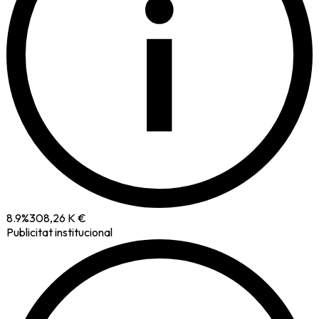
i
8.9
%
308,26 K €
Publicitat institucional