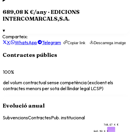
689,08 K €
/any ·
EDICIONS
INTERCOMARCALS,S.A.
▾
Comparteix:
X
WhatsApp
Telegram
Copiar link
Descarrega imatge
Contractes públics
100%
del volum contractual sense competència (excloent els
contractes menors per sota del llindar legal LCSP)
Evolució anual
Subvencions
Contractes
Pub. institucional
748,67 K €
642,93 K €