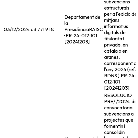
subvencions
estructurals
per a l'edicio de
Departament de
mitjans
la
informatius
03/12/2024
63.771,91 €
Presidència
RAISC
digitals de
· PR-24-012-101
titularitat
[20241203]
privada, en
catala o en
aranes,
corresponent a
l'any 2024 (ref.
BDNS ).
PR-24-
012-101
[20241203]
RESOLUCIO
PRE/ /2024, de
convocatoria
subvencions a
projectes que
fomentin i
consolidin