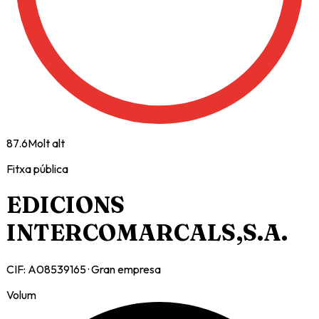
87.6
Molt alt
Fitxa pública
EDICIONS
INTERCOMARCALS,S.A.
CIF:
A08539165
·
Gran empresa
Volum