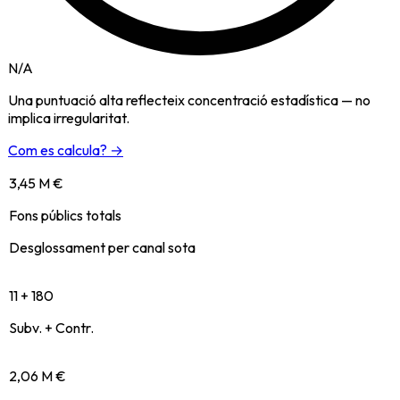
N/A
Una puntuació alta reflecteix concentració estadística — no
implica irregularitat.
Com es calcula? →
3,45 M €
Fons públics totals
Desglossament per canal sota
11 + 180
Subv. + Contr.
2,06 M €