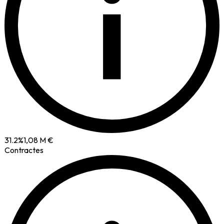
i
31.2
%
1,08 M €
Contractes