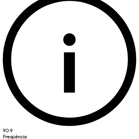
i
90.9
Freqüència