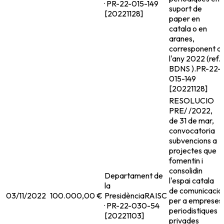
· PR-22-015-149
suport de
[20221128]
paper en
catala o en
aranes,
corresponent a
l'any 2022 (ref.
BDNS ).
PR-22-
015-149
[20221128]
RESOLUCIO
PRE/ /2022,
de 31 de mar,
convocatoria
subvencions a
projectes que
fomentin i
consolidin
Departament de
l'espai catala
la
de comunicacio
03/11/2022
100.000,00 €
Presidència
RAISC
per a empreses
· PR-22-030-54
periodistiques
[20221103]
privades