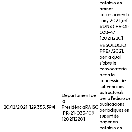
catala o en
aranes,
corresponent a
l'any 2021 (ref.
BDNS ).
PR-21-
038-47
[20211220]
RESOLUCIO
PRE/ /2021,
per la qual
s'obre la
convocatoria
per a la
concessio de
subvencions
estructurals
Departament de
per a l'edicio de
la
publicacions
20/12/2021
129.355,39 €
Presidència
RAISC
periodiques en
· PR-21-035-109
suport de
[20211220]
paper en
catala o en