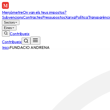
Menjòmetre
On van els teus impostos?
Subvencions
Contractes
Pressupostos
Xarxa
Política
Transparènci
Sectors
Eines
Contribueix
Contribueix
Inici
›
FUNDACIO ANDRENA