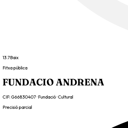
13.7
Baix
Fitxa pública
FUNDACIO ANDRENA
CIF:
G66830407
·
Fundació
·
Cultural
Precisió parcial