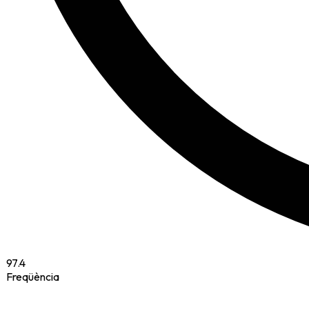
97.4
Freqüència