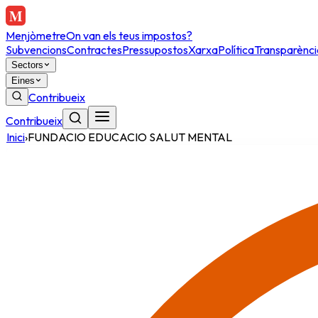
Menjòmetre
On van els teus impostos?
Subvencions
Contractes
Pressupostos
Xarxa
Política
Transparènci
Sectors
Eines
Contribueix
Contribueix
Inici
›
FUNDACIO EDUCACIO SALUT MENTAL