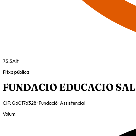
73.3
Alt
Fitxa pública
FUNDACIO EDUCACIO SA
CIF:
G60176328
·
Fundació
·
Assistencial
Volum