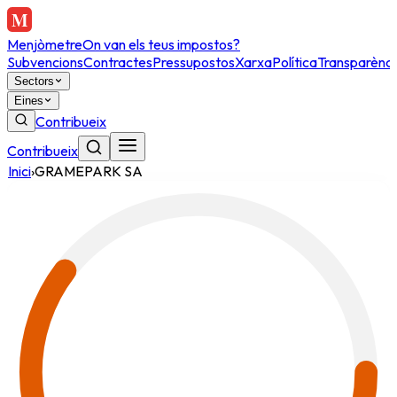
Menjòmetre
On van els teus impostos?
Subvencions
Contractes
Pressupostos
Xarxa
Política
Transparènci
Sectors
Eines
Contribueix
Contribueix
Inici
›
GRAMEPARK SA