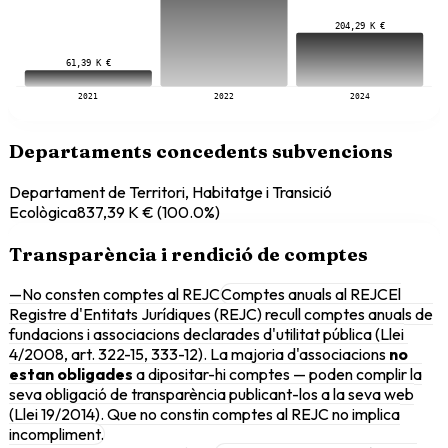
204,29 K €
61,39 K €
2021
2022
2024
Departaments concedents subvencions
Departament de Territori, Habitatge i Transició
Ecològica
837,39 K €
(
100.0
%)
Transparència i rendició de comptes
—
No consten comptes al REJC
Comptes anuals al REJC
El
Registre d'Entitats Jurídiques (REJC) recull comptes anuals de
fundacions i associacions declarades d'utilitat pública (Llei
4/2008, art. 322-15, 333-12). La majoria d'associacions
no
estan obligades
a dipositar-hi comptes — poden complir la
seva obligació de transparència publicant-los a la seva web
(Llei 19/2014). Que no constin comptes al REJC no implica
incompliment.