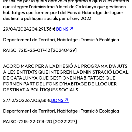
Resolució per la qual s’aprova el programa d’ajuts a les entitats
que integren l’administració local de Catalunya que gestionen
habitatges que formen part del Fons d’Habitatge de lloguer
destinat a polítiques socials per a l’any 2023
29/04/2024
204.291,36 €
BDNS
↗
Departament de Territori, Habitatge i Transició Ecològica
RAISC · 7215-23-017-12 [20240429]
ACORD MARC PER A L’ADHESIÓ AL PROGRAMA D’AJUTS
A LES ENTITATS QUE INTEGREN L’ADMINISTRACIÓ LOCAL
DE CATALUNYA QUE GESTIONEN HABITATGES QUE
FORMEN PART DEL FONS D’HABITAGE DE LLOGUER
DESTINAT A POLÍTIQUES SOCIALS
27/12/2022
67.103,88 €
BDNS
↗
Departament de Territori, Habitatge i Transició Ecològica
RAISC · 7215-22-018-20 [20221227]