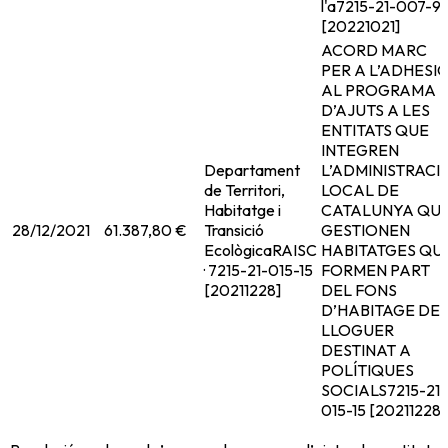
l'a
7215-21-007-9
[20221021]
ACORD MARC
PER A L’ADHESI
AL PROGRAMA
D’AJUTS A LES
ENTITATS QUE
INTEGREN
Departament
L’ADMINISTRACI
de Territori,
LOCAL DE
Habitatge i
CATALUNYA QU
28/12/2021
61.387,80 €
Transició
GESTIONEN
Ecològica
RAISC
HABITATGES QU
· 7215-21-015-15
FORMEN PART
[20211228]
DEL FONS
D’HABITAGE DE
LLOGUER
DESTINAT A
POLÍTIQUES
SOCIALS
7215-21-
015-15 [20211228]