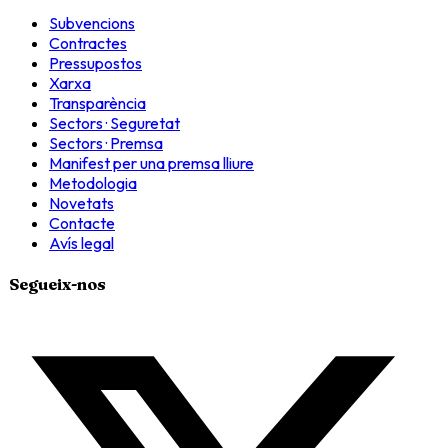
Subvencions
Contractes
Pressupostos
Xarxa
Transparència
Sectors · Seguretat
Sectors · Premsa
Manifest per una premsa lliure
Metodologia
Novetats
Contacte
Avís legal
Segueix-nos