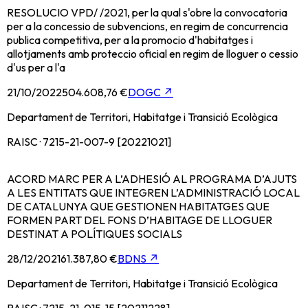
RESOLUCIO VPD/ /2021, per la qual s'obre la convocatoria
per a la concessio de subvencions, en regim de concurrencia
publica competitiva, per a la promocio d'habitatges i
allotjaments amb proteccio oficial en regim de lloguer o cessio
d'us per a l'a
21/10/2022
504.608,76 €
DOGC
↗
Departament de Territori, Habitatge i Transició Ecològica
RAISC · 7215-21-007-9 [20221021]
ACORD MARC PER A L’ADHESIÓ AL PROGRAMA D’AJUTS
A LES ENTITATS QUE INTEGREN L’ADMINISTRACIÓ LOCAL
DE CATALUNYA QUE GESTIONEN HABITATGES QUE
FORMEN PART DEL FONS D’HABITAGE DE LLOGUER
DESTINAT A POLÍTIQUES SOCIALS
28/12/2021
61.387,80 €
BDNS
↗
Departament de Territori, Habitatge i Transició Ecològica
RAISC · 7215-21-015-15 [20211228]