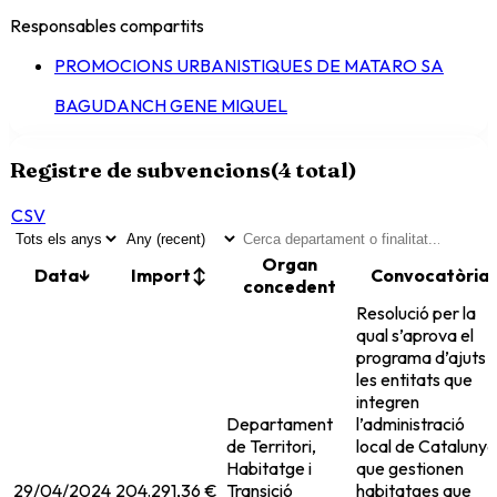
Responsables compartits
PROMOCIONS URBANISTIQUES DE MATARO SA
BAGUDANCH GENE MIQUEL
Registre de subvencions
(
4
total)
CSV
Organ
Data
↓
Import
↕
Convocatòria
concedent
Resolució per la
qual s’aprova el
programa d’ajuts 
les entitats que
integren
Departament
l’administració
de Territori,
local de Catalunya
Habitatge i
que gestionen
29/04/2024
204.291,36 €
Transició
habitatges que