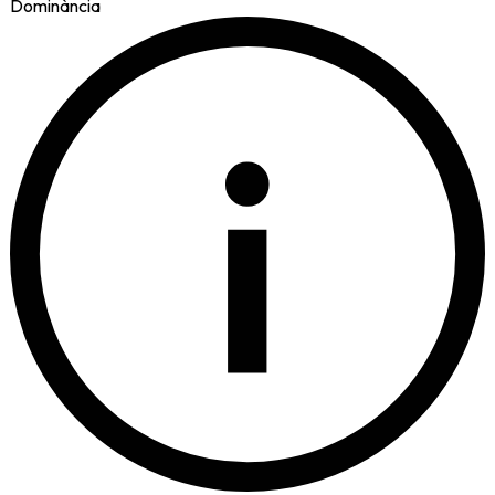
Dominància
i