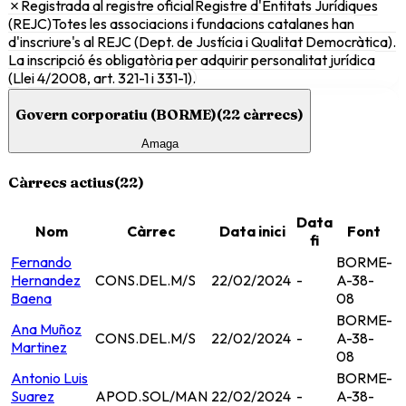
✗
Registrada al registre oficial
Registre d'Entitats Jurídiques
(REJC)
Totes les associacions i fundacions catalanes han
d'inscriure's al REJC (Dept. de Justícia i Qualitat Democràtica).
La inscripció és obligatòria per adquirir personalitat jurídica
(Llei 4/2008, art. 321-1 i 331-1).
Govern corporatiu (BORME)
(
22
càrrecs)
Amaga
Càrrecs actius
(
22
)
Data
Nom
Càrrec
Data inici
Font
fi
Fernando
BORME-
Hernandez
CONS.DEL.M/S
22/02/2024
-
A-38-
Baena
08
BORME-
Ana Muñoz
CONS.DEL.M/S
22/02/2024
-
A-38-
Martinez
08
Antonio Luis
BORME-
Suarez
APOD.SOL/MAN
22/02/2024
-
A-38-