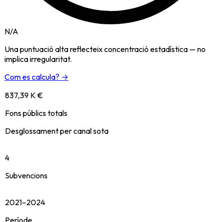
N/A
Una puntuació alta reflecteix concentració estadística — no
implica irregularitat.
Com es calcula? →
837,39 K €
Fons públics totals
Desglossament per canal sota
4
Subvencions
2021–2024
Període