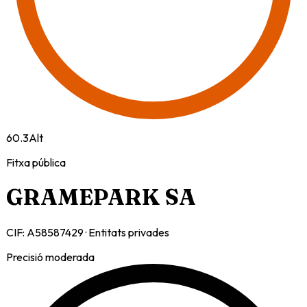
60.3
Alt
Fitxa pública
GRAMEPARK SA
CIF:
A58587429
·
Entitats privades
Precisió moderada