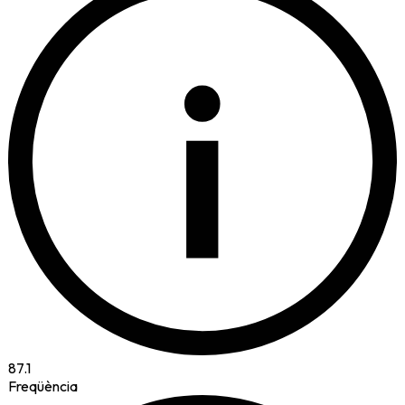
i
87.1
Freqüència