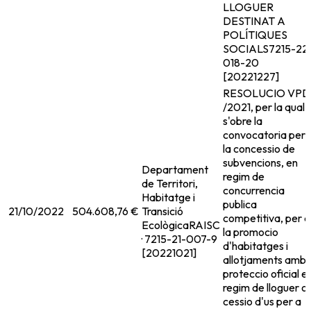
LLOGUER
DESTINAT A
POLÍTIQUES
SOCIALS
7215-22
018-20
[20221227]
RESOLUCIO VPD
/2021, per la qual
s'obre la
convocatoria per 
la concessio de
subvencions, en
Departament
regim de
de Territori,
concurrencia
Habitatge i
publica
21/10/2022
504.608,76 €
Transició
competitiva, per a
Ecològica
RAISC
la promocio
· 7215-21-007-9
d'habitatges i
[20221021]
allotjaments amb
proteccio oficial e
regim de lloguer o
cessio d'us per a