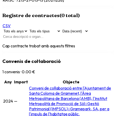
Registre de contractes
(
0
total)
CSV
Cap contracte trobat amb aquests filtres
Convenis de col·laboració
1
convenis ·
0.00 €
Any
Import
Objecte
Conveni de col·laboració entre l'Ajuntament de
Santa Coloma de Gramenet, l'Àrea
Metropolitana de Barcelona (AMB), l'Institut
2024
—
Metropolità de Promoció de Sòl i Gestió
Patrimonial (IMPSOL) i Gramepark, SA, per a
l'impuls de l'habitatge públic.