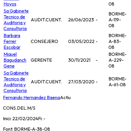
Hoyos
08
Sa Gabinete
BORME-
Tecnico de
AUDIT.CUENT.
26/06/2023
-
A-119-
Auditoria y
08
Consultoria
Barbara
BORME-
Ferrer
CONSEJERO
03/05/2022
-
A-83-
Escobar
08
Miquel
BORME-
Bagudanch
GERENTE
30/11/2021
-
A-229-
Gene
08
Sa Gabinete
Tecnico de
BORME-
AUDIT.CUENT.
27/03/2020
-
Auditoria y
A-61-08
Consultoria
Fernando Hernandez Baena
Actiu
CONS.DEL.M/S
Inici:
22/02/2024
Fi:
-
Font:
BORME-A-38-08