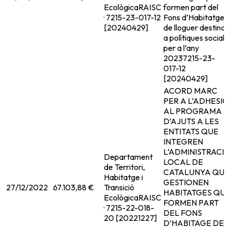
Ecològica
RAISC
formen part del
· 7215-23-017-12
Fons d’Habitatge
[20240429]
de lloguer destina
a polítiques socials
per a l’any
2023
7215-23-
017-12
[20240429]
ACORD MARC
PER A L’ADHESI
AL PROGRAMA
D’AJUTS A LES
ENTITATS QUE
INTEGREN
L’ADMINISTRACI
Departament
LOCAL DE
de Territori,
CATALUNYA QU
Habitatge i
GESTIONEN
27/12/2022
67.103,88 €
Transició
HABITATGES QU
Ecològica
RAISC
FORMEN PART
· 7215-22-018-
DEL FONS
20 [20221227]
D’HABITAGE DE