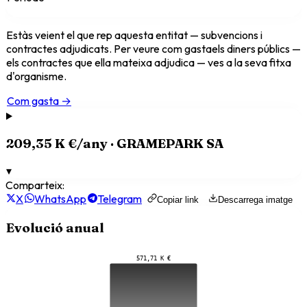
Estàs veient el que
rep
aquesta entitat
— subvencions i
contractes adjudicats. Per veure com
gasta
els diners públics —
els contractes que ella mateixa adjudica — ves a la seva fitxa
d'organisme.
Com gasta →
209,35 K €
/any ·
GRAMEPARK SA
▾
Comparteix:
X
WhatsApp
Telegram
Copiar link
Descarrega imatge
Evolució anual
571,71 K €