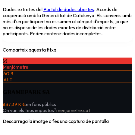
Dades extretes del
Portal de dades obertes
. Acords de
cooperació amb la Generalitat de Catalunya. Els convenis amb
més d'un participant no es sumen al còmput d'imports, ja que
no es disposa de les dades exactes de distribució entre
participants. Poden contenir dades incompletes.
Comparteix aquesta fitxa
M
Menjòmetre
60.3
ALT
GRAMEPARK SA
837,39 K €
en fons públics
On van els teus impostos?
menjometre.cat
Descarrega la imatge o fes una captura de pantalla