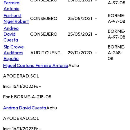
Ferreira
A-97-08
Antonio
Fairhurst
BORME-
CONSEJERO
25/05/2021
-
Nigel Robert
A-97-08
Andrea
BORME-
David
CONSEJERO
25/05/2021
-
A-97-08
Cuesta
Slp Crowe
BORME-
Auditores
AUDIT.CUENT.
29/12/2020
-
A-248-
España
08
Miguel Caetano Ferreira Antonio
Actiu
APODERAD.SOL
Inici:
16/11/2023
Fi:
-
Font:
BORME-A-218-08
Andrea David Cuesta
Actiu
APODERAD.SOL
Inici:
16/11/2023
Fi:
-