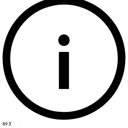
i
89.3