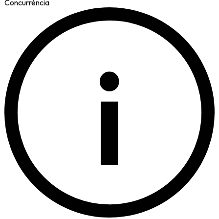
Concurrència
i