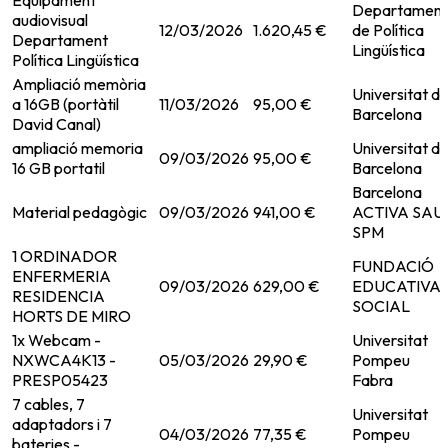
Equipament
Departament
audiovisual
12/03/2026
1.620,45 €
de Política
Departament
Lingüística
Política Lingüística
Ampliació memòria
Universitat d
a 16GB (portàtil
11/03/2026
95,00 €
Barcelona
David Canal)
ampliació memoria
Universitat d
09/03/2026
95,00 €
16 GB portatil
Barcelona
Barcelona
Material pedagògic
09/03/2026
941,00 €
ACTIVA SAU
SPM
1 ORDINADOR
FUNDACIÓ
ENFERMERIA
09/03/2026
629,00 €
EDUCATIVA I
RESIDENCIA
SOCIAL
HORTS DE MIRO
1x Webcam -
Universitat
NXWCA4K13 -
05/03/2026
29,90 €
Pompeu
PRESP05423
Fabra
7 cables, 7
Universitat
adaptadors i 7
04/03/2026
77,35 €
Pompeu
bateries -