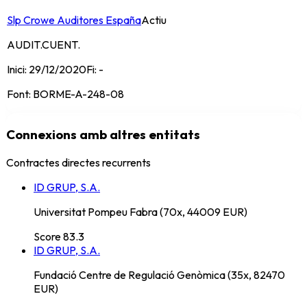
Slp Crowe Auditores España
Actiu
AUDIT.CUENT.
Inici:
29/12/2020
Fi:
-
Font:
BORME-A-248-08
Connexions amb altres entitats
Contractes directes recurrents
ID GRUP, S.A.
Universitat Pompeu Fabra (70x, 44009 EUR)
Score
83.3
ID GRUP, S.A.
Fundació Centre de Regulació Genòmica (35x, 82470
EUR)