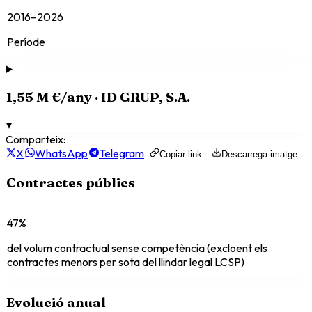
2016–2026
Període
1,55 M €
/any ·
ID GRUP, S.A.
▾
Comparteix:
X
WhatsApp
Telegram
Copiar link
Descarrega imatge
Contractes públics
47%
del volum contractual sense competència (excloent els
contractes menors per sota del llindar legal LCSP)
Evolució anual