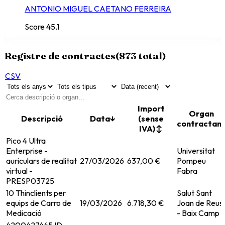
ANTONIO MIGUEL CAETANO FERREIRA
Score
45.1
Registre de contractes
(
873
total)
CSV
Import
Organ
Descripció
Data
↓
(sense
contractan
IVA)
↕
Pico 4 Ultra
Enterprise -
Universitat
auriculars de realitat
27/03/2026
637,00 €
Pompeu
virtual -
Fabra
PRESP03725
10 Thinclients per
Salut Sant
equips de Carro de
19/03/2026
6.718,30 €
Joan de Reus
Medicació
- Baix Camp