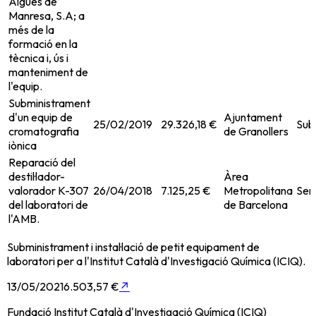
Aigües de
Manresa, S.A; a
més de la
formació en la
tècnica i, ús i
manteniment de
l'equip.
Subministrament
d'un equip de
Ajuntament
25/02/2019
29.326,18 €
Sub
cromatografia
de Granollers
iònica
Reparació del
destil·lador-
Àrea
valorador K-307
26/04/2018
7.125,25 €
Metropolitana
Ser
del laboratori de
de Barcelona
l'AMB.
Subministrament i instal·lació de petit equipament de
laboratori per a l'Institut Català d'Investigació Química (ICIQ).
13/05/2021
6.503,57 €
↗
Fundació Institut Català d'Investigació Química (ICIQ)