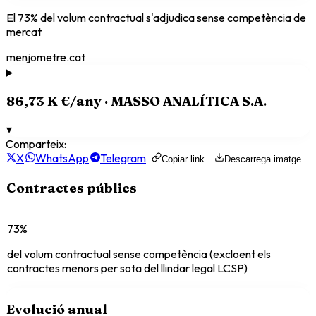
El
73
% del volum contractual s'adjudica sense competència de
mercat
menjometre.cat
86,73 K €
/any ·
MASSO ANALÍTICA S.A.
▾
Comparteix:
X
WhatsApp
Telegram
Copiar link
Descarrega imatge
Contractes públics
73%
del volum contractual sense competència (excloent els
contractes menors per sota del llindar legal LCSP)
Evolució anual