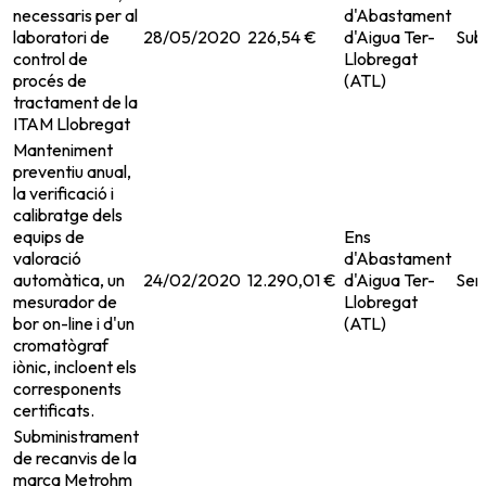
necessaris per al
d'Abastament
laboratori de
28/05/2020
226,54 €
d'Aigua Ter-
Sub
control de
Llobregat
procés de
(ATL)
tractament de la
ITAM Llobregat
Manteniment
preventiu anual,
la verificació i
calibratge dels
equips de
Ens
valoració
d'Abastament
automàtica, un
24/02/2020
12.290,01 €
d'Aigua Ter-
Ser
mesurador de
Llobregat
bor on-line i d'un
(ATL)
cromatògraf
iònic, incloent els
corresponents
certificats.
Subministrament
de recanvis de la
marca Metrohm