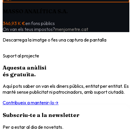
MASSO ANALÍTICA S.A.
346,93 K €
en fons públics
On van els teus impostos?
menjometre.cat
Descarrega la imatge o fes una captura de pantalla
Suport al projecte
Aquesta anàlisi
és
gratuïta
.
Aquí pots saber on van els diners públics, entitat per entitat. Es
manté sense publicitat ni patrocinadors, amb suport ciutadà.
Contribueix a mantenir-lo
→
Subscriu-te a la newsletter
Per a estar al dia de novetats.