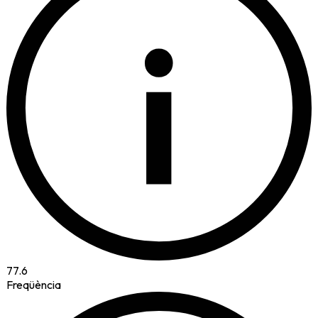
i
77.6
Freqüència