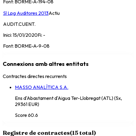
Font:
BORME-A-194-08
Sl Lpg Auditores 2013
Actiu
AUDIT.CUENT.
Inici:
15/01/2020
Fi:
-
Font:
BORME-A-9-08
Connexions amb altres entitats
Contractes directes recurrents
MASSO ANALÍTICA S.A.
Ens d'Abastament d'Aigua Ter-Llobregat (ATL) (5x,
29361 EUR)
Score
60.6
Registre de contractes
(
15
total)