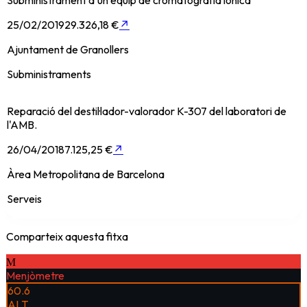
Subministrament d'un equip de cromatografia iònica
25/02/2019
29.326,18 €
↗
Ajuntament de Granollers
Subministraments
Reparació del destil·lador-valorador K-307 del laboratori de
l'AMB.
26/04/2018
7.125,25 €
↗
Àrea Metropolitana de Barcelona
Serveis
Comparteix aquesta fitxa
M
Menjòmetre
60.6
ALT