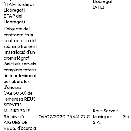
Llobregat
(ITAM Tordera i
(ATL)
Llobregat i
ETAP del
Llobregat)
L'objecte del
contracte és la
contractació del
subministrament
i instal·lació d'un
cromatògraf
iònic i els serveis
complementaris
de manteniment,
pel laboratori
d'anàlisis
(AQ18050) de
l'empresa REUS
SERVEIS
MUNICIPALS,
Reus Serveis
SA, divisió
04/02/2020
75.441,27 €
Municipals,
Sub
AIGÜES DE
S.A.
REUS, d'acord a