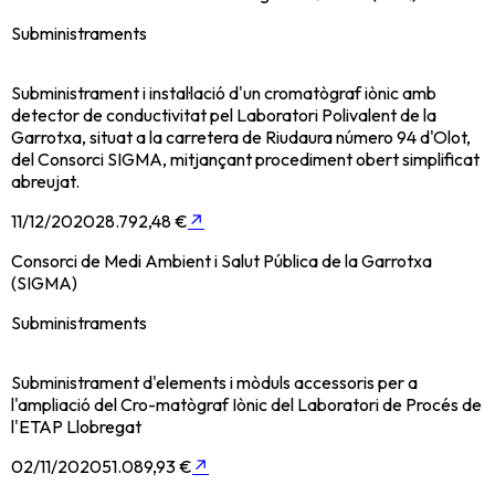
Subministraments
Subministrament i instal·lació d'un cromatògraf iònic amb
detector de conductivitat pel Laboratori Polivalent de la
Garrotxa, situat a la carretera de Riudaura número 94 d'Olot,
del Consorci SIGMA, mitjançant procediment obert simplificat
abreujat.
11/12/2020
28.792,48 €
↗
Consorci de Medi Ambient i Salut Pública de la Garrotxa
(SIGMA)
Subministraments
Subministrament d'elements i mòduls accessoris per a
l'ampliació del Cro-matògraf Iònic del Laboratori de Procés de
l'ETAP Llobregat
02/11/2020
51.089,93 €
↗