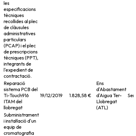
les
especificacions
tècniques
recollides al plec
de clàusules
administratives
particulars
(PCAP) i el plec
de prescripcions
tècniques (PPT),
integrants de
l'expedient de
contractació.
Reparació
Ens
sistema PCB del
d'Abastament
Ti-Touch916
19/12/2019
1.828,58 €
d'Aigua Ter-
Ser
ITAM del
Llobregat
llobregat
(ATL)
Subministrament
i instal·lació d'un
equip de
cromatografia