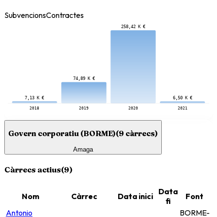
Subvencions
Contractes
258,42 K €
74,89 K €
7,13 K €
6,50 K €
2018
2019
2020
2021
Govern corporatiu (BORME)
(
9
càrrecs)
Amaga
Càrrecs actius
(
9
)
Data
Nom
Càrrec
Data inici
Font
fi
Antonio
BORME-