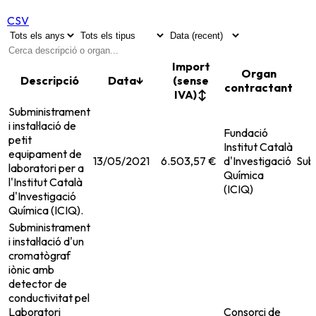
CSV
Import
Organ
Descripció
Data
↓
(sense
contractant
IVA)
↕
Subministrament
i instal·lació de
Fundació
petit
Institut Català
equipament de
13/05/2021
6.503,57 €
d'Investigació
Sub
laboratori per a
Química
l'Institut Català
(ICIQ)
d'Investigació
Química (ICIQ).
Subministrament
i instal·lació d'un
cromatògraf
iònic amb
detector de
conductivitat pel
Laboratori
Consorci de