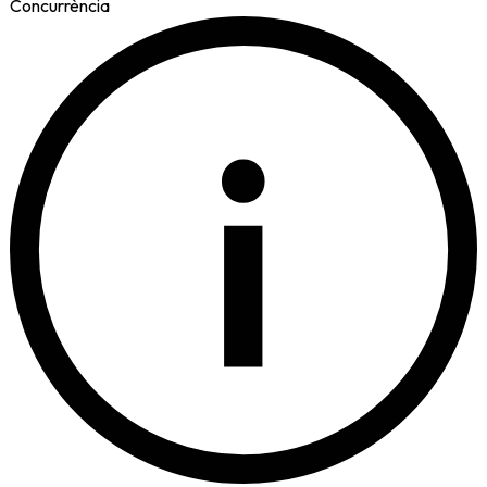
Concurrència
i