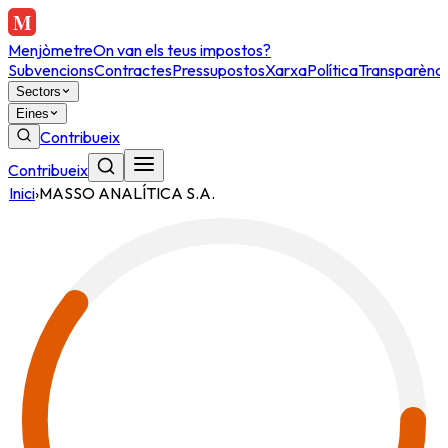
Menjòmetre
On van els teus impostos?
Subvencions
Contractes
Pressupostos
Xarxa
Política
Transparènci
Sectors
Eines
Contribueix
Contribueix
Inici
›
MASSO ANALÍTICA S.A.