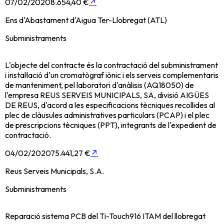
07/02/2020
8.654,40 €
↗
Ens d'Abastament d'Aigua Ter-Llobregat (ATL)
Subministraments
L'objecte del contracte és la contractació del subministrament
i instal·lació d'un cromatògraf iònic i els serveis complementaris
de manteniment, pel laboratori d'anàlisis (AQ18050) de
l'empresa REUS SERVEIS MUNICIPALS, SA, divisió AIGÜES
DE REUS, d'acord a les especificacions tècniques recollides al
plec de clàusules administratives particulars (PCAP) i el plec
de prescripcions tècniques (PPT), integrants de l'expedient de
contractació.
04/02/2020
75.441,27 €
↗
Reus Serveis Municipals, S.A.
Subministraments
Reparació sistema PCB del Ti-Touch916 ITAM del llobregat