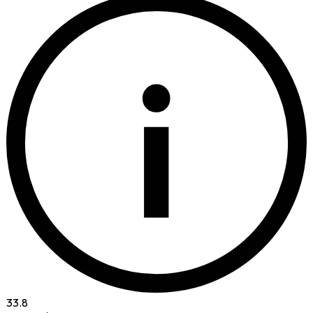
i
33.8