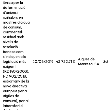
iònica per la
determinació
d'anions i
oxihalurs en
mostres d'aigua
de consum,
continental i
residual amb
nivells de
resolució i
bonesa com
s'indiquen a la
Aigües de
legislació més
20/08/2019
43.732,71 €
Sub
Manresa, SA
exigent
(RD140/2003),
RD 902/2018,
esborrany de la
nova directiva
europea per a
aigües de
consum), per al
laboratori d'