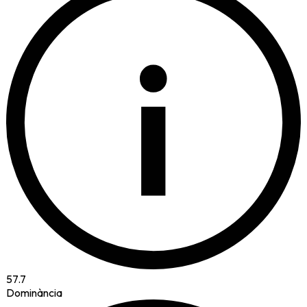
i
57.7
Dominància