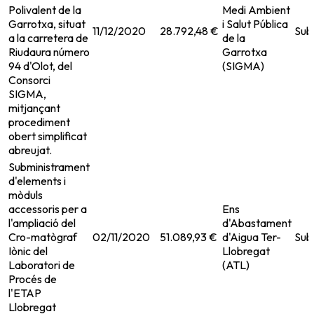
Polivalent de la
Medi Ambient
Garrotxa, situat
i Salut Pública
11/12/2020
28.792,48 €
Sub
a la carretera de
de la
Riudaura número
Garrotxa
94 d'Olot, del
(SIGMA)
Consorci
SIGMA,
mitjançant
procediment
obert simplificat
abreujat.
Subministrament
d'elements i
mòduls
accessoris per a
Ens
l'ampliació del
d'Abastament
Cro-matògraf
02/11/2020
51.089,93 €
d'Aigua Ter-
Sub
Iònic del
Llobregat
Laboratori de
(ATL)
Procés de
l'ETAP
Llobregat