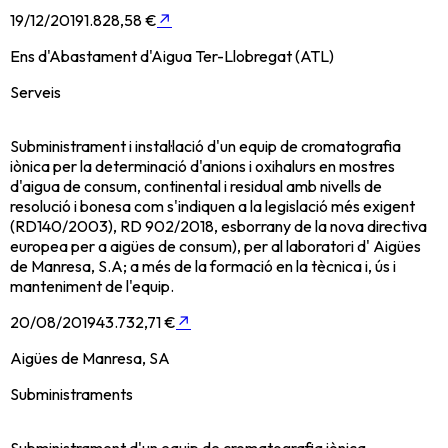
19/12/2019
1.828,58 €
↗
Ens d'Abastament d'Aigua Ter-Llobregat (ATL)
Serveis
Subministrament i instal·lació d'un equip de cromatografia
iònica per la determinació d'anions i oxihalurs en mostres
d'aigua de consum, continental i residual amb nivells de
resolució i bonesa com s'indiquen a la legislació més exigent
(RD140/2003), RD 902/2018, esborrany de la nova directiva
europea per a aigües de consum), per al laboratori d' Aigües
de Manresa, S.A; a més de la formació en la tècnica i, ús i
manteniment de l'equip.
20/08/2019
43.732,71 €
↗
Aigües de Manresa, SA
Subministraments