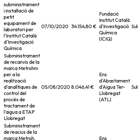
subministrament
i instal·lació de
Fundació
petit
Institut Català
equipament de
07/10/2020
34.154,80 €
d'Investigació
Sub
laboratori per
Química
l'Institut Català
(ICIQ)
d'Investigació
Química
Subministrament
de recanvis de la
marca Metrohm
per a la
Ens
realització
d'Abastament
d'analítiques de
05/08/2020
8.046,41 €
d'Aigua Ter-
Sub
control del
Llobregat
procés de
(ATL)
tractament de
l'aigua a ETAP
Llobregat
Subministrament
de reacius de la
marca Metroh,
Ens