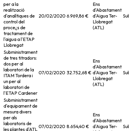
per a la
Ens
realització
d'Abastament
d'analítiques de
20/02/2020
6.969,86 €
d'Aigua Ter-
Sub
control del
Llobregat
proce¿s de
(ATL)
tractament de
l'aigua a l'ETAP
Llobregat
Subministrament
de tres titradors:
Ens
dos per al
d'Abastament
laboratori de la
07/02/2020
32.752,68 €
d'Aigua Ter-
Sub
ITAM Tordera i
Llobregat
un per al
(ATL)
laboratori de
l'ETAP Cardener
Subministrament
d'equipament de
mesura divers
Ens
per als
d'Abastament
laboratoris de
07/02/2020
8.654,40 €
d'Aigua Ter-
Sub
les plantes d'ATL