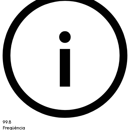
i
99.8
Freqüència