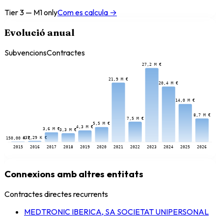
Tier 3 — M1 only
Com es calcula →
Evolució anual
Subvencions
Contractes
27,2 M €
21,9 M €
20,4 M €
14,0 M €
8,7 M €
7,5 M €
5,5 M €
4,3 M €
3,6 M €
3,3 M €
437,29 K €
150,00 K €
2015
2016
2017
2018
2019
2020
2021
2022
2023
2024
2025
2026
Connexions amb altres entitats
Contractes directes recurrents
MEDTRONIC IBERICA, SA SOCIETAT UNIPERSONAL