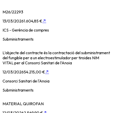
M26/22293
13/03/2026
1.604,85 €
↗
ICS - Gerència de compres
Subministraments
L’objecte del contracte és la contractació del subministrament
del fungible per a un electroestimulador per tiroides NIM
VITAL per al Consorci Sanitari de l’Anoia
12/03/2026
54.215,00 €
↗
Consorci Sanitari de l'Anoia
Subministraments
MATERIAL QUIROFAN
12/03/2026
2.569,90 €
↗