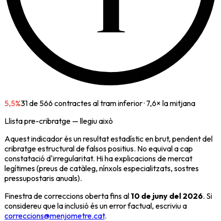
5,5%
31
de
566
contractes al tram inferior
· 7,6× la mitjana
Llista pre-cribratge — llegiu això
Aquest indicador és un resultat estadístic en brut, pendent del
cribratge estructural de falsos positius. No equival a cap
constatació d'irregularitat. Hi ha explicacions de mercat
legítimes (preus de catàleg, nínxols especialitzats, sostres
pressupostaris anuals).
Finestra de correccions oberta fins al
10 de juny del 2026
. Si
considereu que la inclusió és un error factual, escriviu a
correccions@menjometre.cat
.