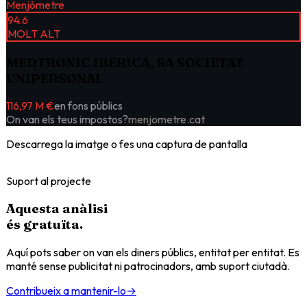
Menjòmetre
94.6
MOLT ALT
MEDTRONIC IBERICA, SA SOCIETAT
UNIPERSONAL
116,97 M €
en fons públics
On van els teus impostos?
menjometre.cat
Descarrega la imatge o fes una captura de pantalla
Suport al projecte
Aquesta anàlisi
és
gratuïta
.
Aquí pots saber on van els diners públics, entitat per entitat. Es
manté sense publicitat ni patrocinadors, amb suport ciutadà.
Contribueix a mantenir-lo
→