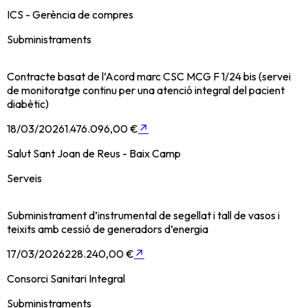
ICS - Gerència de compres
Subministraments
Contracte basat de l’Acord marc CSC MCG F 1/24 bis (servei
de monitoratge continu per una atenció integral del pacient
diabètic)
18/03/2026
1.476.096,00 €
↗
Salut Sant Joan de Reus - Baix Camp
Serveis
Subministrament d’instrumental de segellat i tall de vasos i
teixits amb cessió de generadors d’energia
17/03/2026
228.240,00 €
↗
Consorci Sanitari Integral
Subministraments