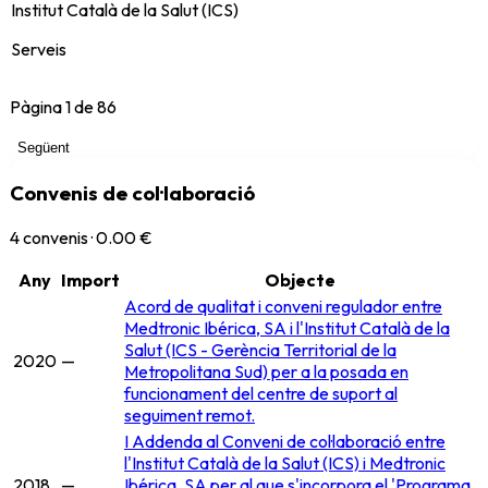
Institut Català de la Salut (ICS)
Serveis
Pàgina
1
de
86
Següent
Convenis de col·laboració
4
convenis ·
0.00 €
Any
Import
Objecte
Acord de qualitat i conveni regulador entre
Medtronic Ibérica, SA i l'Institut Català de la
Salut (ICS - Gerència Territorial de la
2020
—
Metropolitana Sud) per a la posada en
funcionament del centre de suport al
seguiment remot.
I Addenda al Conveni de col·laboració entre
l'Institut Català de la Salut (ICS) i Medtronic
2018
—
Ibérica, SA per al que s'incorpora el 'Programa