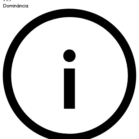
Dominància
i