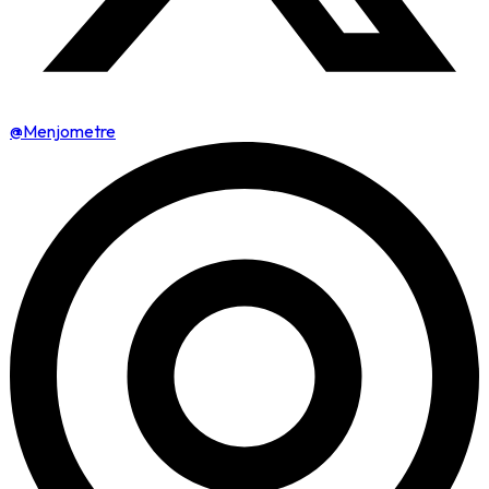
@Menjometre