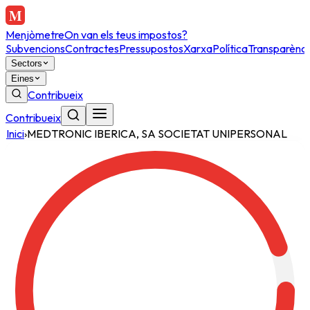
Menjòmetre
On van els teus impostos?
Subvencions
Contractes
Pressupostos
Xarxa
Política
Transparènci
Sectors
Eines
Contribueix
Contribueix
Inici
›
MEDTRONIC IBERICA, SA SOCIETAT UNIPERSONAL