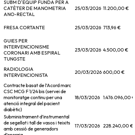
SUBM D'EQUIP FUNDA PER A
CATÈTER DE MANOMETRIA
25/03/2026
11.200,00 €
ANO-RECTAL
FRESA CORTANTE
25/03/2026
713,96 €
GUIES PER
INTERVENCIONISME
23/03/2026
4.500,00 €
CORONARI AMB ESPIRAL
TUNGSTE
RADIOLOGIA
20/03/2026
600,00 €
INTERVENCIONISTA
Contracte basat de l’Acord marc
CSC MCG F 1/24 bis (servei de
monitoratge continu per una
18/03/2026
1.476.096,00 
atenció integral del pacient
diabètic)
Subministrament d’instrumental
de segellat i tall de vasos i teixits
17/03/2026
228.240,00 €
amb cessió de generadors
d’energia