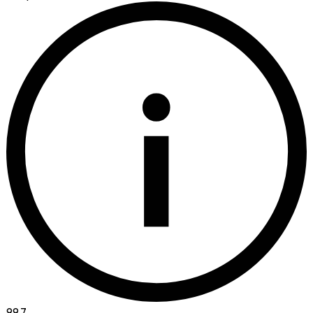
i
99.7