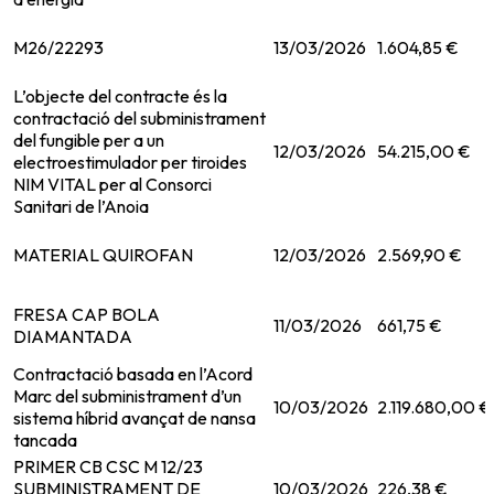
M26/22293
13/03/2026
1.604,85 €
L’objecte del contracte és la
contractació del subministrament
del fungible per a un
12/03/2026
54.215,00 €
electroestimulador per tiroides
NIM VITAL per al Consorci
Sanitari de l’Anoia
MATERIAL QUIROFAN
12/03/2026
2.569,90 €
FRESA CAP BOLA
11/03/2026
661,75 €
DIAMANTADA
Contractació basada en l’Acord
Marc del subministrament d’un
10/03/2026
2.119.680,00 €
sistema híbrid avançat de nansa
tancada
PRIMER CB CSC M 12/23
SUBMINISTRAMENT DE
10/03/2026
226,38 €