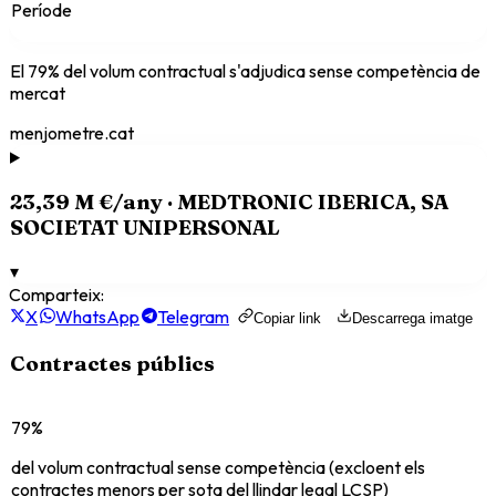
Període
El
79
% del volum contractual s'adjudica sense competència de
mercat
menjometre.cat
23,39 M €
/any ·
MEDTRONIC IBERICA, SA
SOCIETAT UNIPERSONAL
▾
Comparteix:
X
WhatsApp
Telegram
Copiar link
Descarrega imatge
Contractes públics
79%
del volum contractual sense competència (excloent els
contractes menors per sota del llindar legal LCSP)