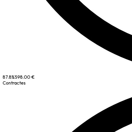
87.8
%
598.00 €
Contractes