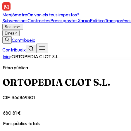
Menjòmetre
On van els teus impostos?
Subvencions
Contractes
Pressupostos
Xarxa
Política
Transparènci
Sectors
Eines
Contribueix
Contribueix
Inici
›
ORTOPEDIA CLOT S.L.
Fitxa pública
ORTOPEDIA CLOT S.L.
CIF:
B66869801
680.81 €
Fons públics totals