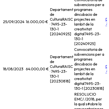
subvencions per a
Departament
programes
de
dincubacio de
Cultura
RAISC
projectes en
D
25/09/2024
16.000,00 €
· 7495-23-
lambit de la
↗
130-1
creativitat
[20240925]
digital
7495-23-
130-1
[20240925]
Convocatoria de
subvencions per a
Departament
programes
de
dincubacio de
Cultura
RAISC
D
18/08/2023
64.000,00 €
projectes en
· 7495-23-
↗
lambit de la
130-1
creativitat
[20230818]
digital
7495-23-
130-1 [20230818]
RESOLUCIO
EMC/ /2018, per
la qual s#obre la
convocatoria per