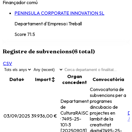
Finançador comú
PENINSULA CORPORATE INNOVATION SL
Departament d'Empresa i Treball
Score
71.5
Registre de subvencions
(
6
total)
CSV
Organ
Data
↓
Import
↕
Convocatòria
F
concedent
Convocatoria de
subvencions per a
Departament
programes
de
dincubacio de
Cultura
RAISC
projectes en
D
03/09/2025
39.936,00 €
· 7495-25-
lambit de la
↗
101-3
creativitat
[20250903]
digital
7495-25-