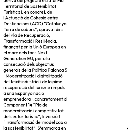
deriva del projecte estatal Pla
Territorial de Sostenibilitat
Turística i, en concret, de
l’Actuació de Cohesió entre
Destinacions (ACD) “Catalunya,
Terra de sabors”, aprovat dins
del Pla de Recuperació,
Transformació i Resiliència,
finançat per la Unió Europea en
el marc dels fons Next
Generation EU, per a la
consecució dels objectius
generals de la Política Palanca 5
“Modernització i digitalització
del teixit industrial i de la pime,
recuperació del turisme i impuls
a una Espanya nació
emprenedora i, concretament al
Component 14 “Pla de
modernització i competitivitat
del sector turístic”, Inversió 1
“Transformació del model cap a
la sostenibilitat”. S’emmarca en
A