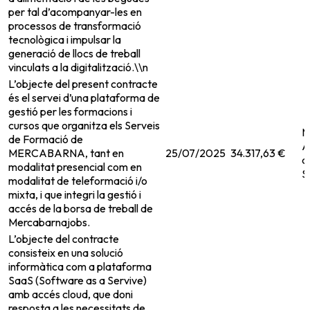
per tal d’acompanyar-les en
processos de transformació
tecnològica i impulsar la
generació de llocs de treball
vinculats a la digitalització.\\n
L’objecte del present contracte
és el servei d’una plataforma de
gestió per les formacions i
cursos que organitza els Serveis
M
de Formació de
A
MERCABARNA, tant en
25/07/2025
34.317,63 €
d
modalitat presencial com en
S
modalitat de teleformació i/o
mixta, i que integri la gestió i
accés de la borsa de treball de
Mercabarnajobs.
L’objecte del contracte
consisteix en una solució
informàtica com a plataforma
SaaS (Software as a Servive)
amb accés cloud, que doni
resposta a les necessitats de