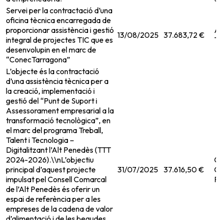
Servei per la contractació d’una
oficina tècnica encarregada de
proporcionar assistència i gestió
A
13/08/2025
37.683,72 €
integral de projectes TIC que es
T
desenvolupin en el marc de
“ConecTarragona”
L’objecte és la contractació
d’una assistència tècnica per a
la creació, implementació i
gestió del “Punt de Suport i
Assessorament empresarial a la
transformació tecnològica”, en
el marc del programa Treball,
Talent i Tecnologia –
Digitalitzant l’Alt Penedès (TTT
2024-2026).\\nL’objectiu
C
principal d’aquest projecte
31/07/2025
37.616,50 €
C
impulsat pel Consell Comarcal
P
de l’Alt Penedès és oferir un
espai de referència per a les
empreses de la cadena de valor
d’alimentació i de les begudes