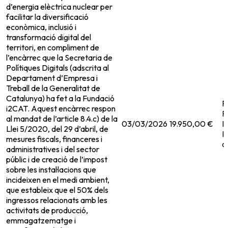
d’energia elèctrica nuclear per
facilitar la diversificació
econòmica, inclusió i
transformació digital del
territori, en compliment de
l’encàrrec que la Secretaria de
Polítiques Digitals (adscrita al
Departament d’Empresa i
Treball de la Generalitat de
Catalunya) ha fet a la Fundació
F
i2CAT. Aquest encàrrec respon
P
al mandat de l’article 8.4.c) de la
03/03/2026
19.950,00 €
I
Llei 5/2020, del 29 d’abril, de
I
mesures fiscals, financeres i
a
administratives i del sector
públic i de creació de l’impost
sobre les instal·lacions que
incideixen en el medi ambient,
que estableix que el 50% dels
ingressos relacionats amb les
activitats de producció,
emmagatzematge i