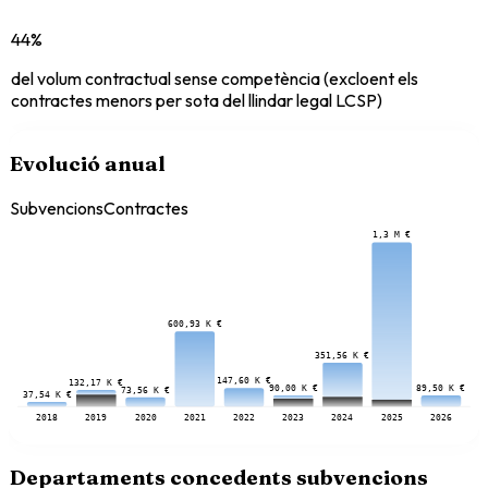
44%
del volum contractual sense competència (excloent els
contractes menors per sota del llindar legal LCSP)
Evolució anual
Subvencions
Contractes
1,3 M €
600,93 K €
351,56 K €
147,60 K €
132,17 K €
90,00 K €
89,50 K €
73,56 K €
37,54 K €
2018
2019
2020
2021
2022
2023
2024
2025
2026
Departaments concedents subvencions