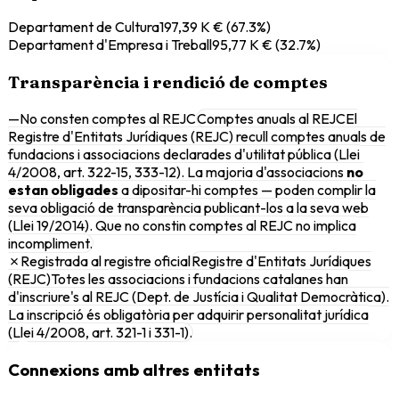
Departament de Cultura
197,39 K €
(
67.3
%)
Departament d'Empresa i Treball
95,77 K €
(
32.7
%)
Transparència i rendició de comptes
—
No consten comptes al REJC
Comptes anuals al REJC
El
Registre d'Entitats Jurídiques (REJC) recull comptes anuals de
fundacions i associacions declarades d'utilitat pública (Llei
4/2008, art. 322-15, 333-12). La majoria d'associacions
no
estan obligades
a dipositar-hi comptes — poden complir la
seva obligació de transparència publicant-los a la seva web
(Llei 19/2014). Que no constin comptes al REJC no implica
incompliment.
✗
Registrada al registre oficial
Registre d'Entitats Jurídiques
(REJC)
Totes les associacions i fundacions catalanes han
d'inscriure's al REJC (Dept. de Justícia i Qualitat Democràtica).
La inscripció és obligatòria per adquirir personalitat jurídica
(Llei 4/2008, art. 321-1 i 331-1).
Connexions amb altres entitats