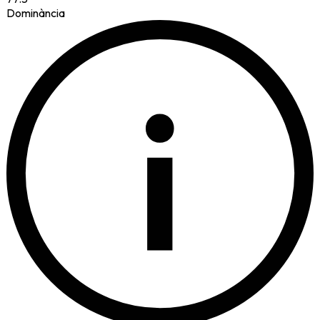
Dominància
i