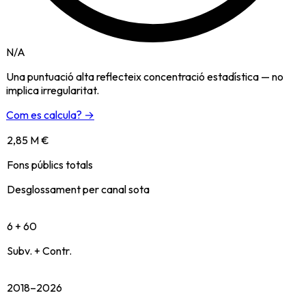
N/A
Una puntuació alta reflecteix concentració estadística — no
implica irregularitat.
Com es calcula? →
2,85 M €
Fons públics totals
Desglossament per canal sota
6 + 60
Subv. + Contr.
2018–2026