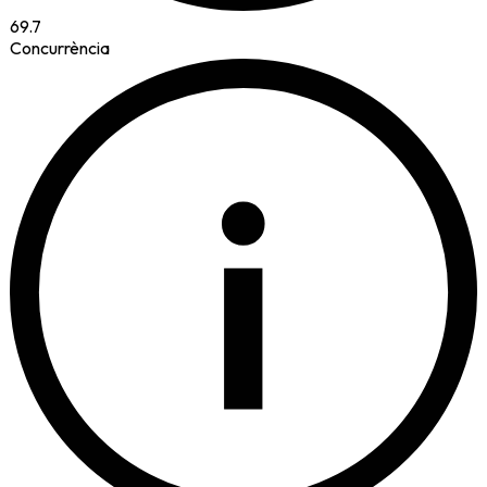
69.7
Concurrència
i