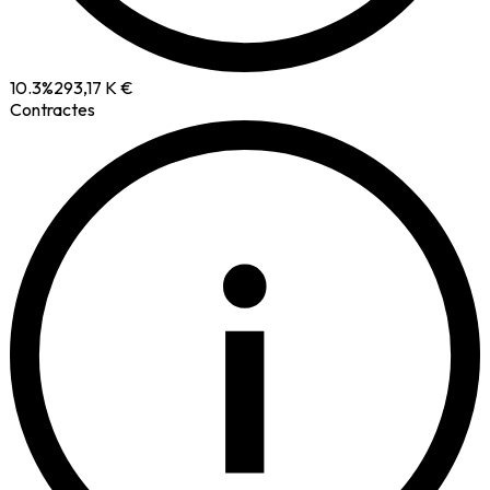
10.3
%
293,17 K €
Contractes
i