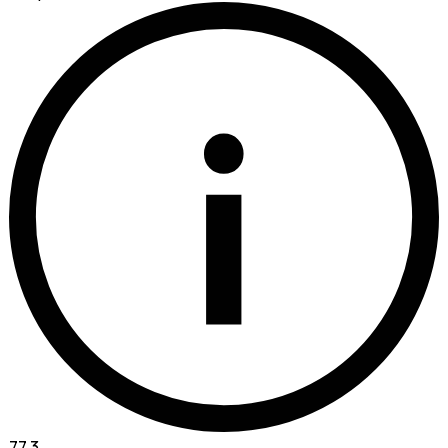
i
77.3