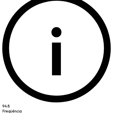
i
94.8
Freqüència