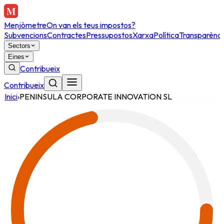
Menjòmetre
On van els teus impostos?
Subvencions
Contractes
Pressupostos
Xarxa
Política
Transparènci
Sectors
Eines
Contribueix
Contribueix
Inici
›
PENINSULA CORPORATE INNOVATION SL