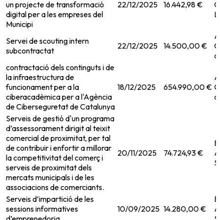
un projecte de transformació
22/12/2025
16.442,98 €
C
digital per a les empreses del
L
Municipi
A
Servei de scouting intern
22/12/2025
14.500,00 €
C
subcontractat
d
contractació dels continguts i de
la infraestructura de
A
funcionament per a la
18/12/2025
654.990,00 €
C
ciberacadèmica per a l'Agència
d
de Ciberseguretat de Catalunya
Serveis de gestió d'un programa
d’assessorament dirigit al teixit
comercial de proximitat, per tal
B
de contribuir i enfortir a millorar
20/11/2025
74.724,93 €
A
la competitivitat del comerç i
S
serveis de proximitat dels
mercats municipals i de les
associacions de comerciants.
Serveis d’impartició de les
B
sessions informatives
10/09/2025
14.280,00 €
A
d’emprenedoria.
S