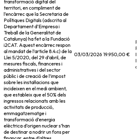
transformació digital del
territori, en compliment de
l’encàrrec que la Secretaria de
Polítiques Digitals (adscrita al
Departament d’Empresa i
Treball de la Generalitat de
Catalunya) ha fet a la Fundació
F
i2CAT. Aquest encàrrec respon
P
al mandat de l’article 8.4.c) de la
03/03/2026
19.950,00 €
I
Llei 5/2020, del 29 d’abril, de
I
mesures fiscals, financeres i
a
administratives i del sector
públic i de creació de l’impost
sobre les instal·lacions que
incideixen en el medi ambient,
que estableix que el 50% dels
ingressos relacionats amb les
activitats de producció,
emmagatzematge i
transformació d’energia
elèctrica d’origen nuclear s’han
de destinar a nodrir un fons per
finançar, entre d’altres,