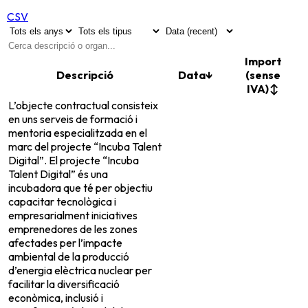
CSV
Import
Descripció
Data
↓
(sense
IVA)
↕
L’objecte contractual consisteix
en uns serveis de formació i
mentoria especialitzada en el
marc del projecte “Incuba Talent
Digital”. El projecte “Incuba
Talent Digital” és una
incubadora que té per objectiu
capacitar tecnològica i
empresarialment iniciatives
emprenedores de les zones
afectades per l’impacte
ambiental de la producció
d’energia elèctrica nuclear per
facilitar la diversificació
econòmica, inclusió i