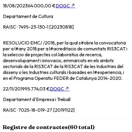
18/08/2023
64.000,00 €
DOGC
↗
Departament de Cultura
RAISC · 7495-23-130-1 [20230818]
RESOLUCIO EMC/ /2018, per la qual s#obre la convocatoria
per a l#any 2018 per a l#acreditacio de comunitats RIS3CAT i
la seleccio de projectes col.laboratius de recerca,
desenvolupament i innovacio, emmarcats en els ambits
sectorials de la RIS3CAT de la RIS3CAT de les Industries del
disseny o les Industries culturals i basades en l#experiencia, i
en el Programa Operatiu FEDER de Catalunya 2014-2020.
22/11/2019
95.774,03 €
DOGC
↗
Departament d'Empresa i Treball
RAISC · 7025-18-019-27 [20191122]
Registre de contractes
(
60
total)