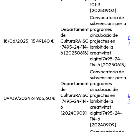
101-3
[20250903]
Convocatoria de
subvencions per a
Departament
programes
de
dincubacio de
D
18/06/2025
15.491,40 €
Cultura
RAISC
projectes en
↗
· 7495-24-114-
lambit de la
6 [20250618]
creativitat
digital
7495-24-
114-6 [20250618]
Convocatoria de
subvencions per a
Departament
programes
de
dincubacio de
Cultura
RAISC
projectes en
D
09/09/2024
61.965,60 €
· 7495-24-114-
lambit de la
↗
6
creativitat
[20240909]
digital
7495-24-
114-6
[20240909]
Convocatoria de