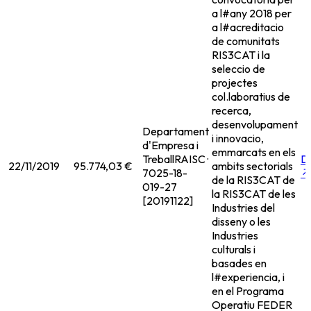
a l#any 2018 per
a l#acreditacio
de comunitats
RIS3CAT i la
seleccio de
projectes
col.laboratius de
recerca,
desenvolupament
Departament
i innovacio,
d'Empresa i
emmarcats en els
Treball
RAISC ·
D
22/11/2019
95.774,03 €
ambits sectorials
7025-18-
↗
de la RIS3CAT de
019-27
la RIS3CAT de les
[20191122]
Industries del
disseny o les
Industries
culturals i
basades en
l#experiencia, i
en el Programa
Operatiu FEDER