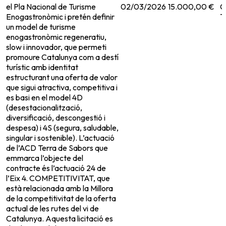
el Pla Nacional de Turisme
02/03/2026
15.000,00 €
C
Enogastronòmic i pretén definir
T
un model de turisme
enogastronòmic regeneratiu,
slow i innovador, que permeti
promoure Catalunya com a destí
turístic amb identitat
estructurant una oferta de valor
que sigui atractiva, competitiva i
es basi en el model 4D
(desestacionalització,
diversificació, descongestió i
despesa) i 4S (segura, saludable,
singular i sostenible). L’actuació
de l’ACD Terra de Sabors que
emmarca l’objecte del
contracte és l’actuació 24 de
l’Eix 4. COMPETITIVITAT, que
està relacionada amb la Millora
de la competitivitat de la oferta
actual de les rutes del vi de
Catalunya. Aquesta licitació es