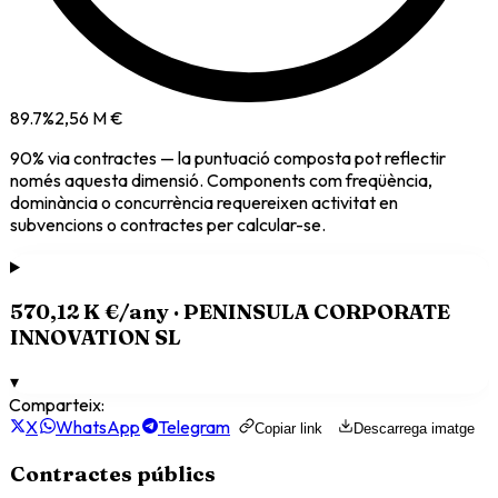
89.7
%
2,56 M €
90
% via
contractes
— la puntuació composta pot reflectir
només aquesta dimensió. Components com freqüència,
dominància o concurrència requereixen activitat en
subvencions o contractes per calcular-se.
570,12 K €
/any ·
PENINSULA CORPORATE
INNOVATION SL
▾
Comparteix:
X
WhatsApp
Telegram
Copiar link
Descarrega imatge
Contractes públics