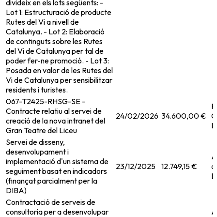
divideix en els lots següents: -
Lot 1: Estructuració de producte
Rutes del Vi a nivell de
Catalunya. - Lot 2: Elaboració
de continguts sobre les Rutes
del Vi de Catalunya per tal de
poder fer-ne promoció. - Lot 3:
Posada en valor de les Rutes del
Vi de Catalunya per sensibilitzar
residents i turistes.
067-T2425-RHSG-SE -
F
Contracte relatiu al servei de
24/02/2026
34.600,00 €
G
creació de la nova intranet del
L
Gran Teatre del Liceu
Servei de disseny,
desenvolupament i
A
implementació d'un sistema de
23/12/2025
12.749,15 €
d
seguiment basat en indicadors
L
(finançat parcialment per la
DIBA)
Contractació de serveis de
consultoria per a desenvolupar
A