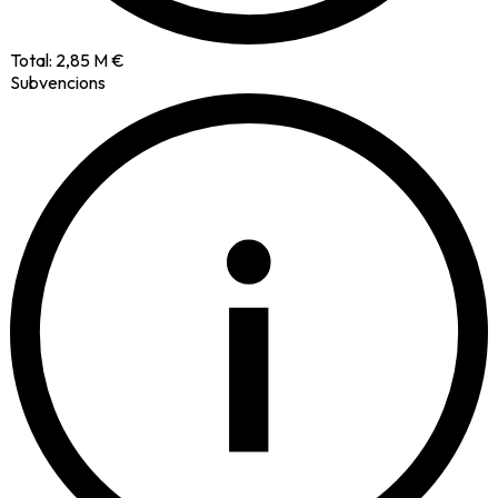
Total:
2,85 M €
Subvencions
i