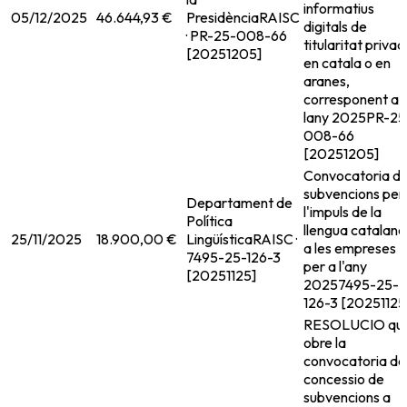
informatius
05/12/2025
46.644,93 €
Presidència
RAISC
digitals de
· PR-25-008-66
titularitat priva
[20251205]
en catala o en
aranes,
corresponent a
lany 2025
PR-25
008-66
[20251205]
Convocatoria d
subvencions per
Departament de
l'impuls de la
Política
llengua catalana
25/11/2025
18.900,00 €
Lingüística
RAISC ·
a les empreses
7495-25-126-3
per a l'any
[20251125]
2025
7495-25-
126-3 [20251125
RESOLUCIO qu
obre la
convocatoria de
concessio de
subvencions a