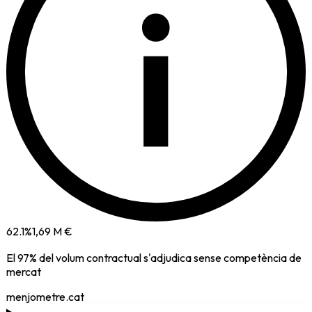
i
62.1
%
1,69 M €
El
97
% del volum contractual s'adjudica sense competència de
mercat
menjometre.cat