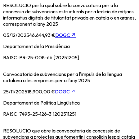
RESOLUCIO per la qual sobre la convocatoria per a la
concessio de subvencions estructurals per a ledicio de mitjans
informatius digitals de titularitat privada en catala o en aranes,
corresponent a lany 2025
05/12/2025
46.644,93 €
DOGC
↗
Departament de la Presidència
RAISC · PR-25-008-66 [20251205]
Convocatoria de subvencions per a l'impuls de la llengua
catalana a les empreses per a l'any 2025
25/11/2025
18.900,00 €
DOGC
↗
Departament de Política Lingüística
RAISC · 7495-25-126-3 [20251125]
RESOLUCIO que obre la convocatoria de concessio de
subvencions a projectes que fomentin i consolidin lespai catala