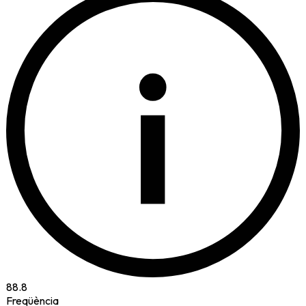
i
88.8
Freqüència