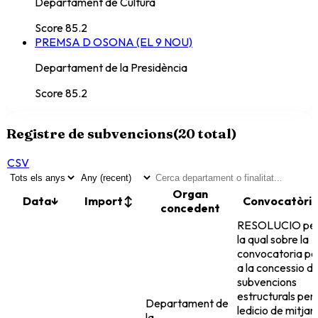
Departament de Cultura
Score
85.2
PREMSA D OSONA (EL 9 NOU)
Departament de la Presidència
Score
85.2
Registre de subvencions
(
20
total)
CSV
Organ
Data
↓
Import
↕
Convocatòri
concedent
RESOLUCIO pe
la qual sobre la
convocatoria pe
a la concessio d
subvencions
estructurals per
Departament de
ledicio de mitjan
la