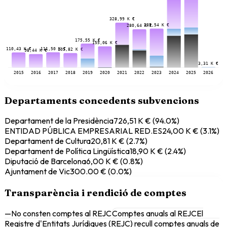
328,99 K €
285,54 K €
280,64 K €
175,55 K €
155,06 K €
111,50 K €
110,43 K €
105,82 K €
98,44 K €
3,31 K €
2015
2016
2017
2018
2019
2020
2021
2022
2023
2024
2025
2026
Departaments concedents subvencions
Departament de la Presidència
726,51 K €
(
94.0
%)
ENTIDAD PÚBLICA EMPRESARIAL RED.ES
24,00 K €
(
3.1
%)
Departament de Cultura
20,81 K €
(
2.7
%)
Departament de Política Lingüística
18,90 K €
(
2.4
%)
Diputació de Barcelona
6,00 K €
(
0.8
%)
Ajuntament de Vic
300.00 €
(
0.0
%)
Transparència i rendició de comptes
—
No consten comptes al REJC
Comptes anuals al REJC
El
Registre d'Entitats Jurídiques (REJC) recull comptes anuals de