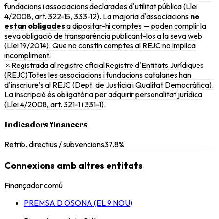
fundacions i associacions declarades d'utilitat pública (Llei
4/2008, art. 322-15, 333-12). La majoria d'associacions
no
estan obligades
a dipositar-hi comptes — poden complir la
seva obligació de transparència publicant-los a la seva web
(Llei 19/2014). Que no constin comptes al REJC no implica
incompliment.
✗
Registrada al registre oficial
Registre d'Entitats Jurídiques
(REJC)
Totes les associacions i fundacions catalanes han
d'inscriure's al REJC (Dept. de Justícia i Qualitat Democràtica).
La inscripció és obligatòria per adquirir personalitat jurídica
(Llei 4/2008, art. 321-1 i 331-1).
Indicadors financers
Retrib. directius / subvencions
37.8%
Connexions amb altres entitats
Finançador comú
PREMSA D OSONA (EL 9 NOU)