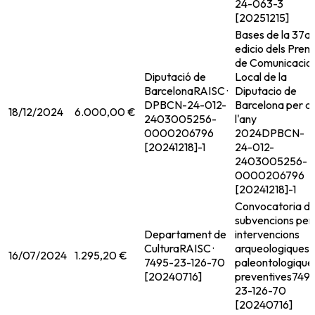
24-063-3
[20251215]
Bases de la 37a
edicio dels Prem
de Comunicacio
Diputació de
Local de la
Barcelona
RAISC ·
Diputacio de
DPBCN-24-012-
Barcelona per a
18/12/2024
6.000,00 €
2403005256-
l'any
0000206796
2024
DPBCN-
[20241218]-1
24-012-
2403005256-
0000206796
[20241218]-1
Convocatoria d
subvencions per
Departament de
intervencions
Cultura
RAISC ·
arqueologiques i
16/07/2024
1.295,20 €
7495-23-126-70
paleontologique
[20240716]
preventives
749
23-126-70
[20240716]