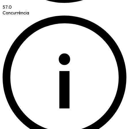
57.0
Concurrència
i