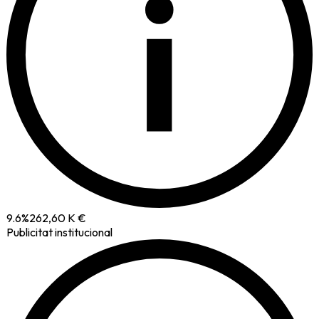
i
9.6
%
262,60 K €
Publicitat institucional