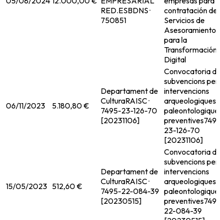
05/08/2024
12.000,00 €
EMPRESARIAL
empresas para l
RED.ES
BDNS ·
contratación de
750851
Servicios de
Asesoramiento
para la
Transformación
Digital
Convocatoria d
subvencions per
Departament de
intervencions
Cultura
RAISC ·
arqueologiques i
06/11/2023
5.180,80 €
7495-23-126-70
paleontologique
[20231106]
preventives
749
23-126-70
[20231106]
Convocatoria d
subvencions per
Departament de
intervencions
Cultura
RAISC ·
arqueologiques i
15/05/2023
512,60 €
7495-22-084-39
paleontologique
[20230515]
preventives
749
22-084-39