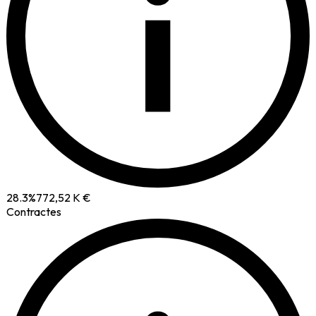
i
28.3
%
772,52 K €
Contractes