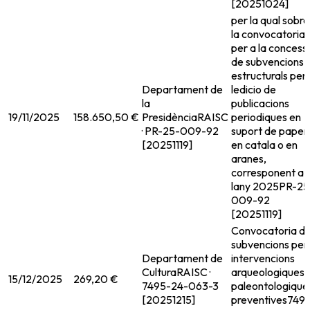
[20251024]
per la qual sobre
la convocatoria
per a la concess
de subvencions
estructurals per
Departament de
ledicio de
la
publicacions
19/11/2025
158.650,50 €
Presidència
RAISC
periodiques en
· PR-25-009-92
suport de paper
[20251119]
en catala o en
aranes,
corresponent a
lany 2025
PR-25
009-92
[20251119]
Convocatoria d
subvencions per
Departament de
intervencions
Cultura
RAISC ·
arqueologiques i
15/12/2025
269,20 €
7495-24-063-3
paleontologique
[20251215]
preventives
749