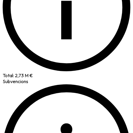
i
Total:
2,73 M €
Subvencions