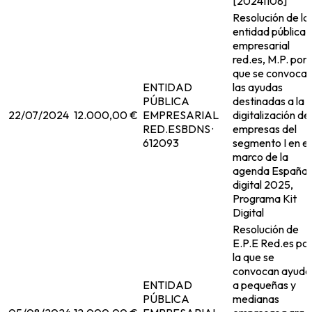
[20241108]
Resolución de la
entidad pública
empresarial
red.es, M.P. por 
que se convoca
ENTIDAD
las ayudas
PÚBLICA
destinadas a la
22/07/2024
12.000,00 €
EMPRESARIAL
digitalización de
RED.ES
BDNS ·
empresas del
612093
segmento I en el
marco de la
agenda España
digital 2025,
Programa Kit
Digital
Resolución de
E.P.E Red.es po
la que se
convocan ayuda
ENTIDAD
a pequeñas y
PÚBLICA
medianas