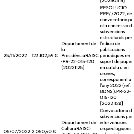
[20230515]
RESOLUCIO
PRE/ /2022, de
convocatoria pe
a la concessio d
subvencions
estructurals per
Departament de
l'edicio de
la
publicacions
28/11/2022
123.102,59 €
Presidència
RAISC
periodiques en
· PR-22-015-120
suport de paper
[20221128]
en catala o en
aranes,
corresponent a
l'any 2022 (ref.
BDNS ).
PR-22-
015-120
[20221128]
Convocatoria d
subvencions per
Departament de
intervencions
Cultura
RAISC ·
arqueologiques i
05/07/2022
2.050,40 €