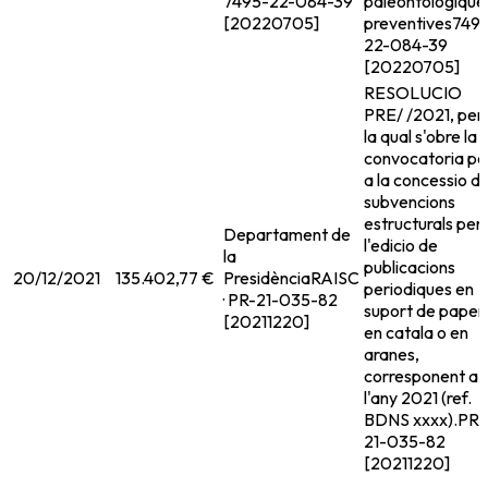
7495-22-084-39
paleontologique
[20220705]
preventives
749
22-084-39
[20220705]
RESOLUCIO
PRE/ /2021, per
la qual s'obre la
convocatoria pe
a la concessio d
subvencions
estructurals per
Departament de
l'edicio de
la
publicacions
20/12/2021
135.402,77 €
Presidència
RAISC
periodiques en
· PR-21-035-82
suport de paper
[20211220]
en catala o en
aranes,
corresponent a
l'any 2021 (ref.
BDNS xxxx).
PR-
21-035-82
[20211220]