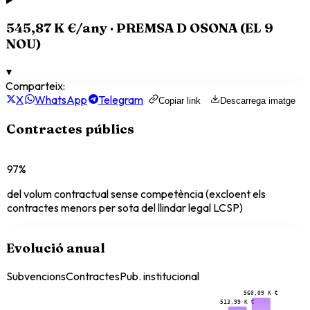
545,87 K €
/any ·
PREMSA D OSONA (EL 9
NOU)
▾
Comparteix:
X
WhatsApp
Telegram
Copiar link
Descarrega imatge
Contractes públics
97%
del volum contractual sense competència (excloent els
contractes menors per sota del llindar legal LCSP)
Evolució anual
Subvencions
Contractes
Pub. institucional
560,09 K €
513,99 K €