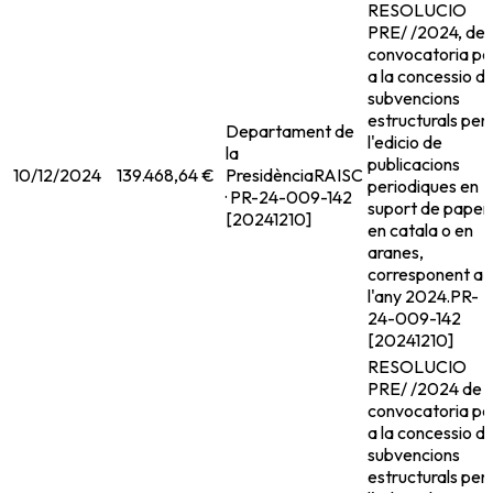
RESOLUCIO
PRE/ /2024, de
convocatoria pe
a la concessio d
subvencions
estructurals per
Departament de
l'edicio de
la
publicacions
10/12/2024
139.468,64 €
Presidència
RAISC
periodiques en
· PR-24-009-142
suport de paper
[20241210]
en catala o en
aranes,
corresponent a
l'any 2024.
PR-
24-009-142
[20241210]
RESOLUCIO
PRE/ /2024 de
convocatoria pe
a la concessio d
subvencions
estructurals per