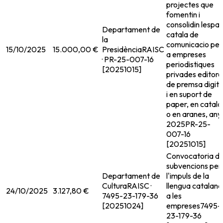
projectes que
fomentin i
consolidin lespai
Departament de
catala de
la
comunicacio per
15/10/2025
15.000,00 €
Presidència
RAISC
a empreses
· PR-25-007-16
periodistiques
[20251015]
privades editore
de premsa digita
i en suport de
paper, en catala
o en aranes, any
2025
PR-25-
007-16
[20251015]
Convocatoria d
subvencions per
Departament de
l'impuls de la
Cultura
RAISC ·
llengua catalana
24/10/2025
3.127,80 €
7495-23-179-36
a les
[20251024]
empreses
7495-
23-179-36