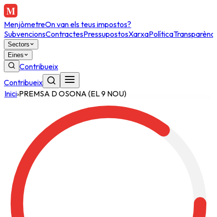
Menjòmetre
On van els teus impostos?
Subvencions
Contractes
Pressupostos
Xarxa
Política
Transparènci
Sectors
Eines
Contribueix
Contribueix
Inici
›
PREMSA D OSONA (EL 9 NOU)