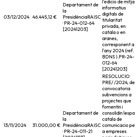
l'edicio de mitja
Departament de
informatius
la
digitals de
03/12/2024
46.445,12 €
Presidència
RAISC
titularitat
· PR-24-012-64
privada, en
[20241203]
catala o en
aranes,
corresponent a
l'any 2024 (ref.
BDNS ).
PR-24-
012-64
[20241203]
RESOLUCIO
PRE/ /2024, de
convocatoria
subvencions a
projectes que
fomentin i
Departament de
consolidin lespai
la
catala de
13/11/2024
31.000,00 €
Presidència
RAISC
comunicacio per
· PR-24-011-21
a empreses