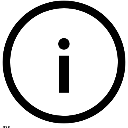
i
97.9