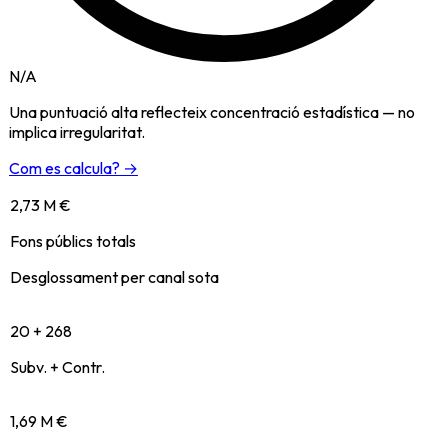
N/A
Una puntuació alta reflecteix concentració estadística — no
implica irregularitat.
Com es calcula? →
2,73 M €
Fons públics totals
Desglossament per canal sota
20 + 268
Subv. + Contr.
1,69 M €