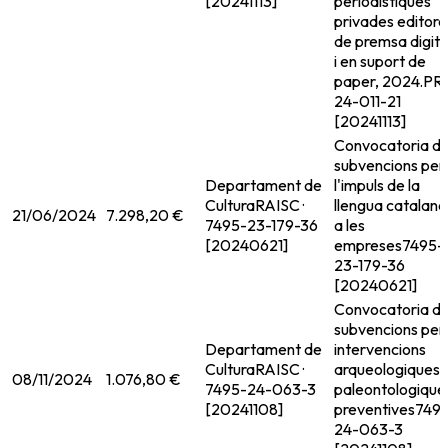
[20241113]
periodistiques
privades editore
de premsa digita
i en suport de
paper, 2024.
PR
24-011-21
[20241113]
Convocatoria d
subvencions per
Departament de
l'impuls de la
Cultura
RAISC ·
llengua catalana
21/06/2024
7.298,20 €
7495-23-179-36
a les
[20240621]
empreses
7495-
23-179-36
[20240621]
Convocatoria d
subvencions per
Departament de
intervencions
Cultura
RAISC ·
arqueologiques i
08/11/2024
1.076,80 €
7495-24-063-3
paleontologique
[20241108]
preventives
749
24-063-3