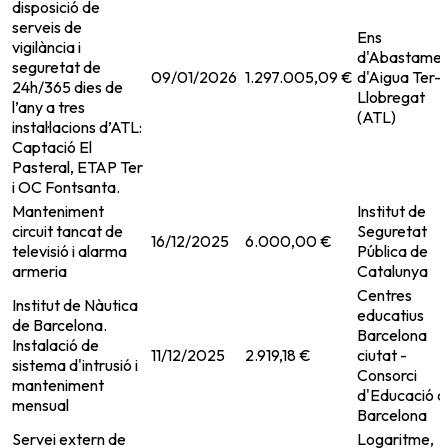
disposició de
serveis de
Ens
vigilància i
d'Abastamen
seguretat de
09/01/2026
1.297.005,09 €
d'Aigua Ter-
24h/365 dies de
Llobregat
l’any a tres
(ATL)
instal·lacions d’ATL:
Captació El
Pasteral, ETAP Ter
i OC Fontsanta.
Manteniment
Institut de
circuit tancat de
Seguretat
16/12/2025
6.000,00 €
televisió i alarma
Pública de
armeria
Catalunya
Centres
Institut de Nàutica
educatius
de Barcelona.
Barcelona
Instalació de
11/12/2025
2.919,18 €
ciutat -
sistema d'intrusió i
Consorci
manteniment
d'Educació d
mensual
Barcelona
Servei extern de
Logaritme,