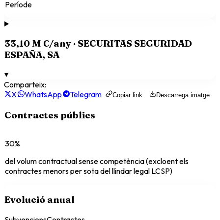
Període
33,10 M €
/any ·
SECURITAS SEGURIDAD
ESPAÑA, SA
▾
Comparteix:
X
WhatsApp
Telegram
Copiar link
Descarrega imatge
Contractes públics
30%
del volum contractual sense competència (excloent els
contractes menors per sota del llindar legal LCSP)
Evolució anual
Subvencions
Contractes