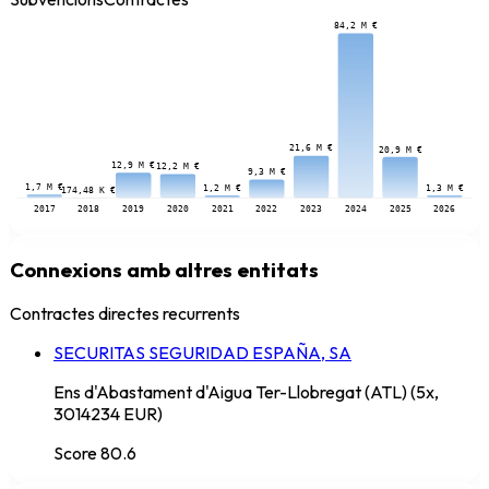
84,2 M €
21,6 M €
20,9 M €
12,9 M €
12,2 M €
9,3 M €
1,7 M €
1,3 M €
1,2 M €
174,48 K €
2017
2018
2019
2020
2021
2022
2023
2024
2025
2026
Connexions amb altres entitats
Contractes directes recurrents
SECURITAS SEGURIDAD ESPAÑA, SA
Ens d'Abastament d'Aigua Ter-Llobregat (ATL) (5x,
3014234 EUR)
Score
80.6