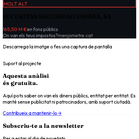
MOLT ALT
SECURITAS SEGURIDAD ESPAÑA, SA
165,50 M €
en fons públics
On van els teus impostos?
menjometre.cat
Descarrega la imatge o fes una captura de pantalla
Suport al projecte
Aquesta anàlisi
és
gratuïta
.
Aquí pots saber on van els diners públics, entitat per entitat. Es
manté sense publicitat ni patrocinadors, amb suport ciutadà.
Contribueix a mantenir-lo
→
Subscriu-te a la newsletter
Per a estar al dia de novetats.