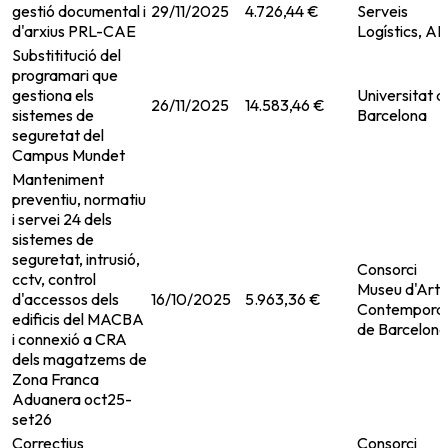
gestió documental i
29/11/2025
4.726,44 €
Serveis
d'arxius PRL-CAE
Logístics, AI
Substititució del
programari que
gestiona els
Universitat d
26/11/2025
14.583,46 €
sistemes de
Barcelona
seguretat del
Campus Mundet
Manteniment
preventiu, normatiu
i servei 24 dels
sistemes de
seguretat, intrusió,
Consorci
cctv, control
Museu d'Art
d'accessos dels
16/10/2025
5.963,36 €
Contemporan
edificis del MACBA
de Barcelona
i connexió a CRA
dels magatzems de
Zona Franca
Aduanera oct25-
set26
Correctius
Consorci