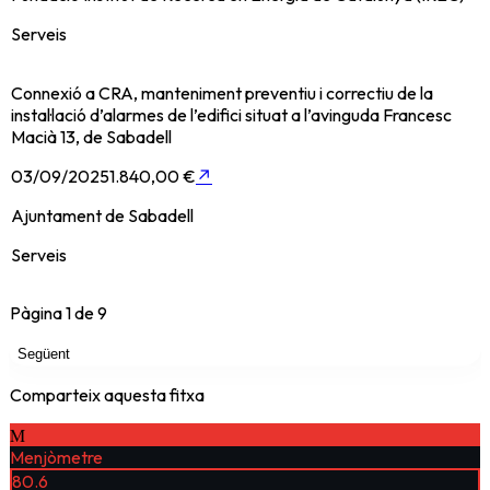
Serveis
Connexió a CRA, manteniment preventiu i correctiu de la
instal·lació d’alarmes de l’edifici situat a l’avinguda Francesc
Macià 13, de Sabadell
03/09/2025
1.840,00 €
↗
Ajuntament de Sabadell
Serveis
Pàgina
1
de
9
Següent
Comparteix aquesta fitxa
M
Menjòmetre
80.6