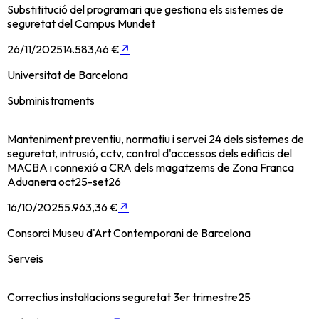
Substititució del programari que gestiona els sistemes de
seguretat del Campus Mundet
26/11/2025
14.583,46 €
↗
Universitat de Barcelona
Subministraments
Manteniment preventiu, normatiu i servei 24 dels sistemes de
seguretat, intrusió, cctv, control d'accessos dels edificis del
MACBA i connexió a CRA dels magatzems de Zona Franca
Aduanera oct25-set26
16/10/2025
5.963,36 €
↗
Consorci Museu d'Art Contemporani de Barcelona
Serveis
Correctius instal·lacions seguretat 3er trimestre25