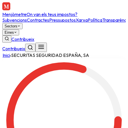
Menjòmetre
On van els teus impostos?
Subvencions
Contractes
Pressupostos
Xarxa
Política
Transparènci
Sectors
Eines
Contribueix
Contribueix
Inici
›
SECURITAS SEGURIDAD ESPAÑA, SA