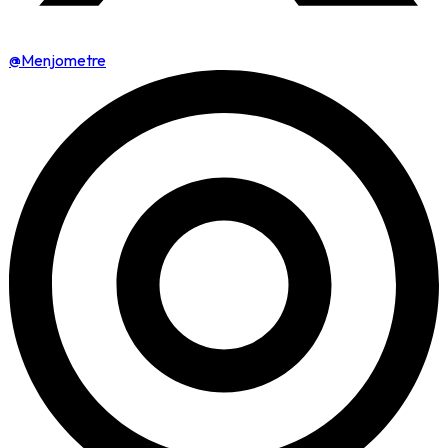
@Menjometre