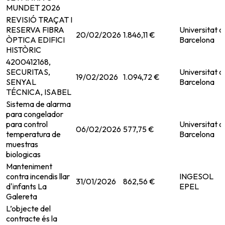
MUNDET 2026
REVISIÓ TRAÇAT I
RESERVA FIBRA
Universitat d
20/02/2026
1.846,11 €
ÒPTICA EDIFICI
Barcelona
HISTÒRIC
4200412168,
SECURITAS,
Universitat d
19/02/2026
1.094,72 €
SENYAL
Barcelona
TÉCNICA, ISABEL
Sistema de alarma
para congelador
para control
Universitat d
06/02/2026
577,75 €
temperatura de
Barcelona
muestras
biologicas
Manteniment
contra incendis llar
INGESOL
31/01/2026
862,56 €
d'infants La
EPEL
Galereta
L’objecte del
contracte és la