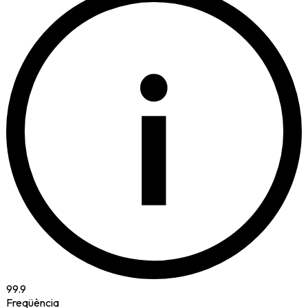
i
99.9
Freqüència