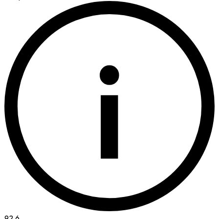
i
92.6