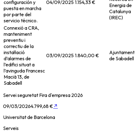
configuración y
04/09/2025
1.154,33 €
Energia de
puesta en marcha
Catalunya
por parte del
(IREC)
servicio técnico.
Connexió a CRA,
manteniment
preventiu i
correctiu de la
instal·lació
Ajuntament
03/09/2025
1.840,00 €
d’alarmes de
de Sabadell
l’edifici situat a
l’avinguda Francesc
Macià 13, de
Sabadell
Servei seguretat Fira d'empresa 2026
09/03/2026
4.799,68 €
↗
Universitat de Barcelona
Serveis