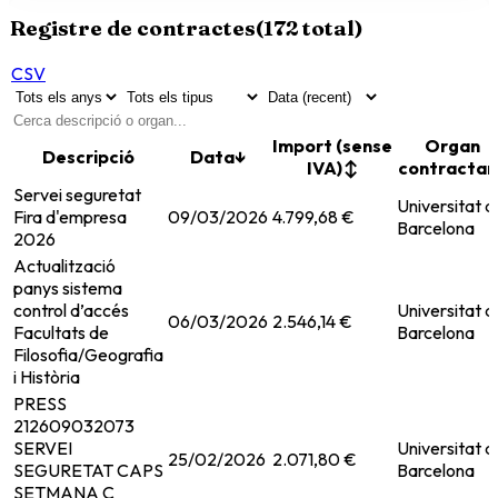
Registre de contractes
(
172
total)
CSV
Import (sense
Organ
Descripció
Data
↓
IVA)
↕
contractan
Servei seguretat
Universitat d
Fira d'empresa
09/03/2026
4.799,68 €
Barcelona
2026
Actualització
panys sistema
control d’accés
Universitat d
06/03/2026
2.546,14 €
Facultats de
Barcelona
Filosofia/Geografia
i Història
PRESS
212609032073
SERVEI
Universitat d
25/02/2026
2.071,80 €
SEGURETAT CAPS
Barcelona
SETMANA C