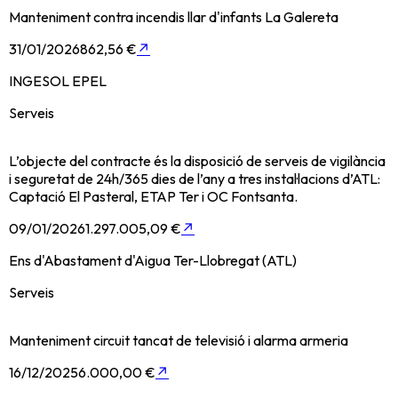
Manteniment contra incendis llar d'infants La Galereta
31/01/2026
862,56 €
↗
INGESOL EPEL
Serveis
L’objecte del contracte és la disposició de serveis de vigilància
i seguretat de 24h/365 dies de l’any a tres instal·lacions d’ATL:
Captació El Pasteral, ETAP Ter i OC Fontsanta.
09/01/2026
1.297.005,09 €
↗
Ens d'Abastament d'Aigua Ter-Llobregat (ATL)
Serveis
Manteniment circuit tancat de televisió i alarma armeria
16/12/2025
6.000,00 €
↗