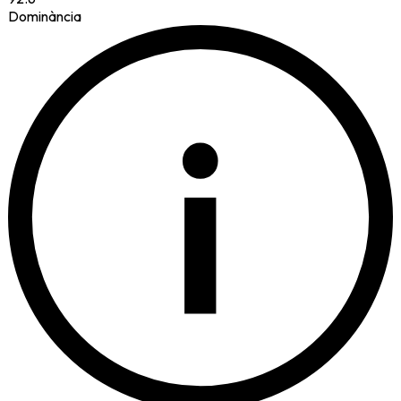
Dominància
i