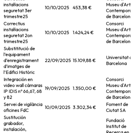
instal·lacions
Museu d'Art
10/10/2025
453,38 €
seguretat 3er
Contemporan
trimestre25
de Barcelona
Correctius
Consorci
instal·lacions
Museu d'Art
10/10/2025
1.424,24 €
seguretat 2on
Contemporan
trimestre25
de Barcelona
Substititució de
l’equipament
Universitat d
d’enregistrament
22/09/2025
15.109,88 €
Barcelona
d’imatges de
l’Edifici Històric
Integración en
Consorci
video wall cámaras
Museu d'Art
19/09/2025
1.350,00 €
IP IDIS nº 66,67, 68
Contemporan
y 82
de Barcelona
Servei de vigilància
Foment de
10/09/2025
3.302,34 €
oficines FdC
Ciutat SA
Sustitución
Fundació
grabador,
Institut de
instalación,
Recerca en