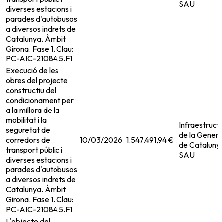
SAU
diverses estacions i
parades d'autobusos
a diversos indrets de
Catalunya. Àmbit
Girona. Fase 1. Clau:
PC-AIC-21084.5.F1
Execució de les
obres del projecte
constructiu del
condicionament per
a la millora de la
mobilitat i la
Infraestruct
seguretat de
de la Genera
corredors de
10/03/2026
1.547.491,94 €
de Cataluny
transport públic i
SAU
diverses estacions i
parades d'autobusos
a diversos indrets de
Catalunya. Àmbit
Girona. Fase 1. Clau:
PC-AIC-21084.5.F1
L'objecte del