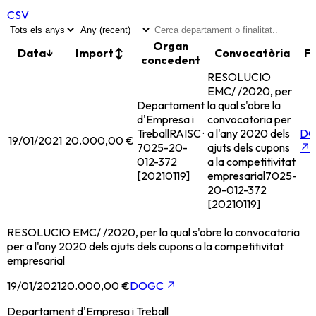
CSV
Organ
Data
↓
Import
↕
Convocatòria
F
concedent
RESOLUCIO
EMC/ /2020, per
Departament
la qual s'obre la
d'Empresa i
convocatoria per
Treball
RAISC ·
a l'any 2020 dels
D
19/01/2021
20.000,00 €
7025-20-
ajuts dels cupons
↗
012-372
a la competitivitat
[20210119]
empresarial
7025-
20-012-372
[20210119]
RESOLUCIO EMC/ /2020, per la qual s'obre la convocatoria
per a l'any 2020 dels ajuts dels cupons a la competitivitat
empresarial
19/01/2021
20.000,00 €
DOGC
↗
Departament d'Empresa i Treball