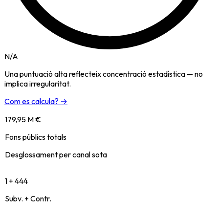
N/A
Una puntuació alta reflecteix concentració estadística — no
implica irregularitat.
Com es calcula? →
179,95 M €
Fons públics totals
Desglossament per canal sota
1 + 444
Subv. + Contr.