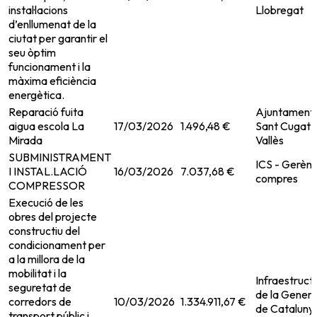
instal·lacions
Llobregat
d’enllumenat de la
ciutat per garantir el
seu òptim
funcionament i la
màxima eficiència
energètica.
Reparació fuita
Ajuntament
aigua escola La
17/03/2026
1.496,48 €
Sant Cugat 
Mirada
Vallès
SUBMINISTRAMENT
ICS - Gerènc
I INSTAL.LACIÓ
16/03/2026
7.037,68 €
compres
COMPRESSOR
Execució de les
obres del projecte
constructiu del
condicionament per
a la millora de la
mobilitat i la
Infraestruct
seguretat de
de la Genera
corredors de
10/03/2026
1.334.911,67 €
de Cataluny
transport públic i