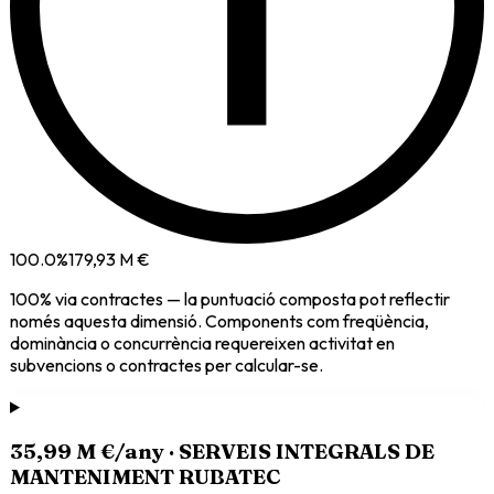
i
100.0
%
179,93 M €
100
% via
contractes
— la puntuació composta pot reflectir
només aquesta dimensió. Components com freqüència,
dominància o concurrència requereixen activitat en
subvencions o contractes per calcular-se.
35,99 M €
/any ·
SERVEIS INTEGRALS DE
MANTENIMENT RUBATEC