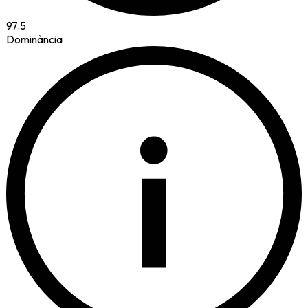
97.5
Dominància
i