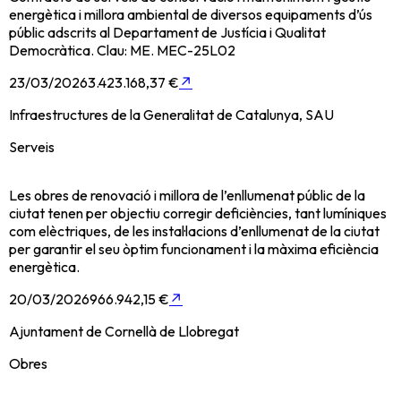
energètica i millora ambiental de diversos equipaments d’ús
públic adscrits al Departament de Justícia i Qualitat
Democràtica. Clau: ME. MEC-25L02
23/03/2026
3.423.168,37 €
↗
Infraestructures de la Generalitat de Catalunya, SAU
Serveis
Les obres de renovació i millora de l’enllumenat públic de la
ciutat tenen per objectiu corregir deficiències, tant lumíniques
com elèctriques, de les instal·lacions d’enllumenat de la ciutat
per garantir el seu òptim funcionament i la màxima eficiència
energètica.
20/03/2026
966.942,15 €
↗
Ajuntament de Cornellà de Llobregat
Obres