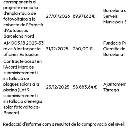
corresponents al
projecte executiu
Barcelona d
d’implantació de
27/01/2026
89.971,62 €
Serveis
fotovoltaica a la
Municipals 
coberta de l’Estació
d’Autobusos
Barcelona Nord
AMO03.1B 2025-33
Fundació Pa
revisió lector porta
31/12/2025
260,00 €
Científic de
oficines Estabulari
Barcelona
Contracte basat en
l'Acord Marc de
subministrament i
instal·lació de
plaques solars a la
Ajuntament
23/12/2025
58.883,64 €
piscina (Lot 9
Tàrrega
subministrament i
instal·lació d'energia
solar fotovoltaica-
Ponent)
Redacció d'informe com a resultat de la comprovació del nivell