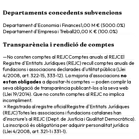
Departaments concedents subvencions
Departament d'Economia i Finances
1,00 M €
(
5000.0
%)
Departament d'Empresa i Treball
20,00 K €
(
100.0
%)
Transparència i rendició de comptes
—
No consten comptes al REJC
Comptes anuals al REJC
El
Registre d'Entitats Jurídiques (REJC) recull comptes anuals de
fundacions i associacions declarades d'utilitat pública (Llei
4/2008, art. 322-15, 333-12). La majoria d'associacions
no
estan obligades
a dipositar-hi comptes — poden complir la
seva obligació de transparència publicant-los a la seva web
(Llei 19/2014). Que no constin comptes al REJC no implica
incompliment.
✗
Registrada al registre oficial
Registre d'Entitats Jurídiques
(REJC)
Totes les associacions i fundacions catalanes han
d'inscriure's al REJC (Dept. de Justícia i Qualitat Democràtica).
La inscripció és obligatòria per adquirir personalitat jurídica
(Llei 4/2008, art. 321-1 i 331-1).