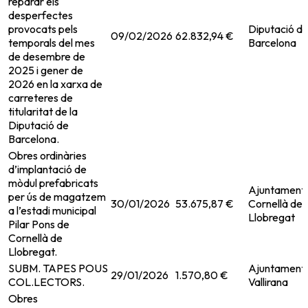
reparar els
desperfectes
provocats pels
Diputació d
09/02/2026
62.832,94 €
temporals del mes
Barcelona
de desembre de
2025 i gener de
2026 en la xarxa de
carreteres de
titularitat de la
Diputació de
Barcelona.
Obres ordinàries
d’implantació de
mòdul prefabricats
Ajuntament
per ús de magatzem
30/01/2026
53.675,87 €
Cornellà de
a l’estadi municipal
Llobregat
Pilar Pons de
Cornellà de
Llobregat.
SUBM. TAPES POUS
Ajuntament
29/01/2026
1.570,80 €
COL.LECTORS.
Vallirana
Obres