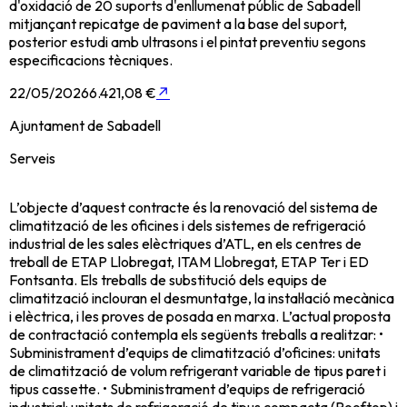
d'oxidació de 20 suports d'enllumenat públic de Sabadell
mitjançant repicatge de paviment a la base del suport,
posterior estudi amb ultrasons i el pintat preventiu segons
especificacions tècniques.
22/05/2026
6.421,08 €
↗
Ajuntament de Sabadell
Serveis
L’objecte d’aquest contracte és la renovació del sistema de
climatització de les oficines i dels sistemes de refrigeració
industrial de les sales elèctriques d’ATL, en els centres de
treball de ETAP Llobregat, ITAM Llobregat, ETAP Ter i ED
Fontsanta. Els treballs de substitució dels equips de
climatització inclouran el desmuntatge, la instal·lació mecànica
i elèctrica, i les proves de posada en marxa. L’actual proposta
de contractació contempla els següents treballs a realitzar: •
Subministrament d’equips de climatització d’oficines: unitats
de climatització de volum refrigerant variable de tipus paret i
tipus cassette. • Subministrament d’equips de refrigeració
industrial: unitats de refrigeració de tipus compacta (Rooftop) i