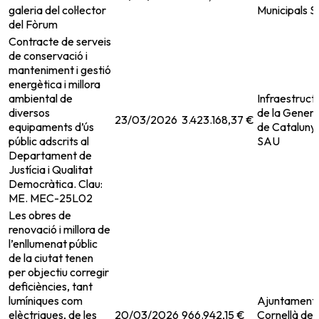
galeria del col·lector
Municipals 
del Fòrum
Contracte de serveis
de conservació i
manteniment i gestió
energètica i millora
ambiental de
Infraestruct
diversos
de la Genera
23/03/2026
3.423.168,37 €
equipaments d’ús
de Cataluny
públic adscrits al
SAU
Departament de
Justícia i Qualitat
Democràtica. Clau:
ME. MEC-25L02
Les obres de
renovació i millora de
l’enllumenat públic
de la ciutat tenen
per objectiu corregir
deficiències, tant
lumíniques com
Ajuntament
elèctriques, de les
20/03/2026
966.942,15 €
Cornellà de