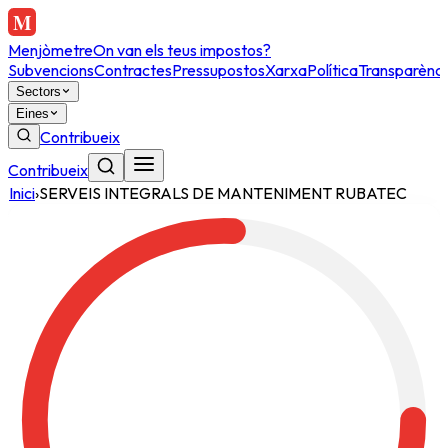
Menjòmetre
On van els teus impostos?
Subvencions
Contractes
Pressupostos
Xarxa
Política
Transparènci
Sectors
Eines
Contribueix
Contribueix
Inici
›
SERVEIS INTEGRALS DE MANTENIMENT RUBATEC