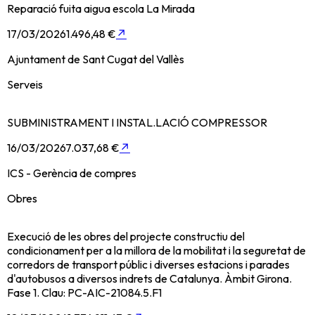
Reparació fuita aigua escola La Mirada
17/03/2026
1.496,48 €
↗
Ajuntament de Sant Cugat del Vallès
Serveis
SUBMINISTRAMENT I INSTAL.LACIÓ COMPRESSOR
16/03/2026
7.037,68 €
↗
ICS - Gerència de compres
Obres
Execució de les obres del projecte constructiu del
condicionament per a la millora de la mobilitat i la seguretat de
corredors de transport públic i diverses estacions i parades
d'autobusos a diversos indrets de Catalunya. Àmbit Girona.
Fase 1. Clau: PC-AIC-21084.5.F1