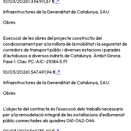
10/03/2026
1.334.911,67 €
↗
Infraestructures de la Generalitat de Catalunya, SAU
Obres
Execució de les obres del projecte constructiu del
condicionament per a la millora de la mobilitat i la seguretat de
corredors de transport públic i diverses estacions i parades
d'autobusos a diversos indrets de Catalunya. Àmbit Girona.
Fase 1. Clau: PC-AIC-21084.5.F1
10/03/2026
1.547.491,94 €
↗
Infraestructures de la Generalitat de Catalunya, SAU
Obres
L'objecte del contracte és l'execució dels treballs necessaris
per a la remodelació integral de les instal·lacions d'enllumenat
públic connectades als quadres 041-042-044.
09/03/2026
369.135,69 €
↗