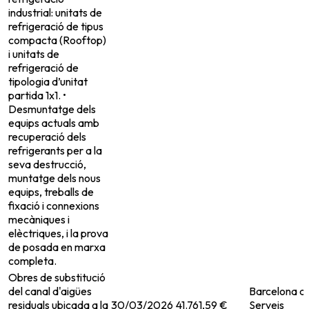
industrial: unitats de
refrigeració de tipus
compacta (Rooftop)
i unitats de
refrigeració de
tipologia d’unitat
partida 1x1. •
Desmuntatge dels
equips actuals amb
recuperació dels
refrigerants per a la
seva destrucció,
muntatge dels nous
equips, treballs de
fixació i connexions
mecàniques i
elèctriques, i la prova
de posada en marxa
completa.
Obres de substitució
del canal d'aigües
Barcelona d
residuals ubicada a la
30/03/2026
41.761,59 €
Serveis