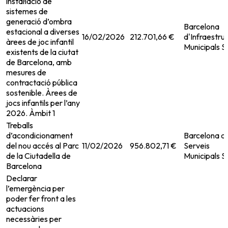
instal·lació de
sistemes de
generació d’ombra
Barcelona
estacional a diverses
16/02/2026
212.701,66 €
d'Infraestru
àrees de joc infantil
Municipals 
existents de la ciutat
de Barcelona, amb
mesures de
contractació pública
sostenible. Àrees de
jocs infantils per l’any
2026. Àmbit 1
Treballs
d’acondicionament
Barcelona d
del nou accés al Parc
11/02/2026
956.802,71 €
Serveis
de la Ciutadella de
Municipals 
Barcelona
Declarar
l’emergència per
poder fer front a les
actuacions
necessàries per