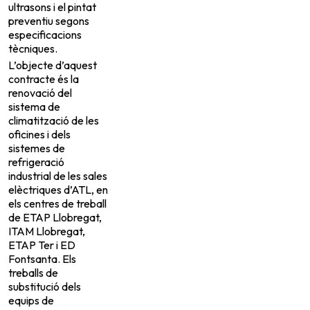
ultrasons i el pintat
preventiu segons
especificacions
tècniques.
L’objecte d’aquest
contracte és la
renovació del
sistema de
climatització de les
oficines i dels
sistemes de
refrigeració
industrial de les sales
elèctriques d’ATL, en
els centres de treball
de ETAP Llobregat,
ITAM Llobregat,
ETAP Ter i ED
Fontsanta. Els
treballs de
substitució dels
equips de