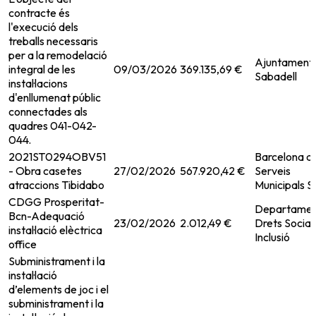
contracte és
l'execució dels
treballs necessaris
per a la remodelació
Ajuntament
integral de les
09/03/2026
369.135,69 €
Sabadell
instal·lacions
d'enllumenat públic
connectades als
quadres 041-042-
044.
2021ST0294OBV51
Barcelona d
- Obra casetes
27/02/2026
567.920,42 €
Serveis
atraccions Tibidabo
Municipals 
CDGG Prosperitat-
Departamen
Bcn-Adequació
23/02/2026
2.012,49 €
Drets Socials
instal·lació elèctrica
Inclusió
office
Subministrament i la
instal·lació
d’elements de joc i el
subministrament i la