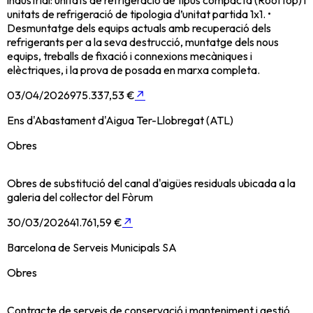
unitats de refrigeració de tipologia d’unitat partida 1x1. •
Desmuntatge dels equips actuals amb recuperació dels
refrigerants per a la seva destrucció, muntatge dels nous
equips, treballs de fixació i connexions mecàniques i
elèctriques, i la prova de posada en marxa completa.
03/04/2026
975.337,53 €
↗
Ens d'Abastament d'Aigua Ter-Llobregat (ATL)
Obres
Obres de substitució del canal d'aigües residuals ubicada a la
galeria del col·lector del Fòrum
30/03/2026
41.761,59 €
↗
Barcelona de Serveis Municipals SA
Obres
Contracte de serveis de conservació i manteniment i gestió