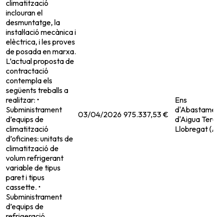
climatització
inclouran el
desmuntatge, la
instal·lació mecànica i
elèctrica, i les proves
de posada en marxa.
L’actual proposta de
contractació
contempla els
següents treballs a
realitzar: •
Ens
Subministrament
d'Abastame
03/04/2026
975.337,53 €
d’equips de
d'Aigua Ter-
climatització
Llobregat (
d’oficines: unitats de
climatització de
volum refrigerant
variable de tipus
paret i tipus
cassette. •
Subministrament
d’equips de
refrigeració