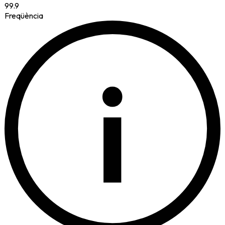
99.9
Freqüència
i