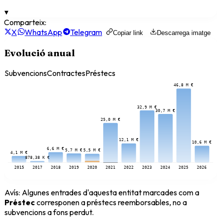
▾
Comparteix:
X
WhatsApp
Telegram
Copiar link
Descarrega imatge
Evolució anual
Subvencions
Contractes
Préstecs
46,8 M €
32,9 M €
30,7 M €
25,0 M €
12,1 M €
10,6 M €
6,6 M €
5,7 M €
5,5 M €
4,1 M €
878,38 K €
2015
2017
2018
2019
2020
2021
2022
2023
2024
2025
2026
Avís:
Algunes entrades d'aquesta entitat marcades com a
Préstec
corresponen a préstecs reemborsables, no a
subvencions a fons perdut.