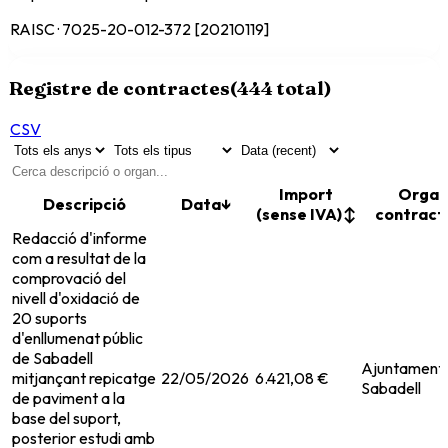
RAISC · 7025-20-012-372 [20210119]
Registre de contractes
(
444
total)
CSV
Import
Organ
Descripció
Data
↓
(sense IVA)
↕
contract
Redacció d'informe
com a resultat de la
comprovació del
nivell d'oxidació de
20 suports
d'enllumenat públic
de Sabadell
Ajuntament
mitjançant repicatge
22/05/2026
6.421,08 €
Sabadell
de paviment a la
base del suport,
posterior estudi amb