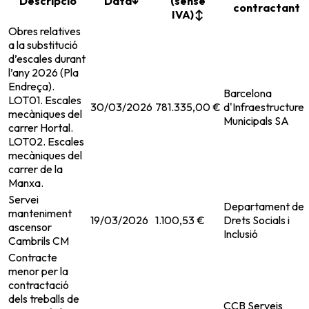
Descripció
Data
↓
(sense
contractant
IVA)
↕
Obres relatives
a la substitució
d’escales durant
l’any 2026 (Pla
Endreça).
Barcelona
LOT01. Escales
30/03/2026
781.335,00 €
d'Infraestructures
mecàniques del
Municipals SA
carrer Hortal.
LOT02. Escales
mecàniques del
carrer de la
Manxa.
Servei
Departament de
manteniment
19/03/2026
1.100,53 €
Drets Socials i
ascensor
Inclusió
Cambrils CM
Contracte
menor per la
contractació
dels treballs de
CCB Serveis