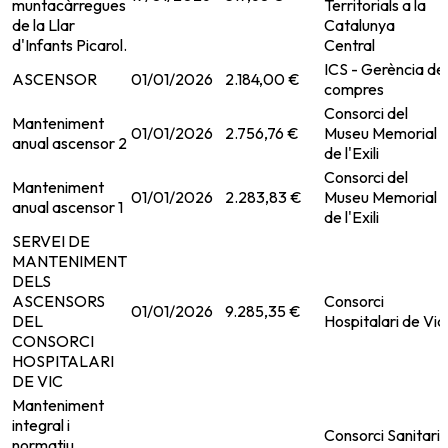
muntacàrregues
Territorials a la
de la Llar
Catalunya
d'Infants Picarol.
Central
ICS - Gerència de
ASCENSOR
01/01/2026
2.184,00 €
compres
Consorci del
Manteniment
01/01/2026
2.756,76 €
Museu Memorial
anual ascensor 2
de l'Exili
Consorci del
Manteniment
01/01/2026
2.283,83 €
Museu Memorial
anual ascensor 1
de l'Exili
SERVEI DE
MANTENIMENT
DELS
ASCENSORS
Consorci
01/01/2026
9.285,35 €
DEL
Hospitalari de Vic
CONSORCI
HOSPITALARI
DE VIC
Manteniment
integral i
Consorci Sanitari
normatiu