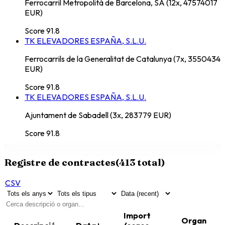
Ferrocarril Metropolità de Barcelona, SA (12x, 47574017
EUR)
Score
91.8
TK ELEVADORES ESPAÑA, S.L.U.
Ferrocarrils de la Generalitat de Catalunya (7x, 3550434
EUR)
Score
91.8
TK ELEVADORES ESPAÑA, S.L.U.
Ajuntament de Sabadell (3x, 283779 EUR)
Score
91.8
Registre de contractes
(
413
total)
CSV
Import
Organ