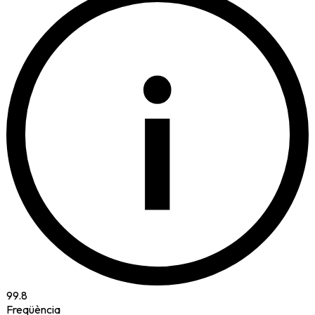
i
99.8
Freqüència