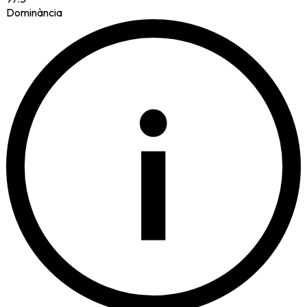
Dominància
i