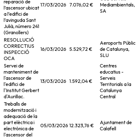
reparació de
17/03/2026
7.076,02 €
Mediambientals,
l’ascensor ubicat
SA
a l’edifici de
l’avinguda Sant
Julià, número 241
(Granollers)
RESOLLUCIÓ
Aeroports Públics
CORRECTIUS
16/03/2026
5.529,72 €
de Catalunya,
INSPECCIÓ
SLU
OCA
Servei de
Centres
manteniment de
educatius -
l'ascensor de
Serveis
13/03/2026
1.592,04 €
l'edifici de
Territorials a la
l'Institut Gerbert
Catalunya
d'Aurillac.
Central
Treballs de
modernització i
adequació de la
part elèctrica i
Ajuntament de
05/03/2026
12.323,76 €
electrònica de
Calafell
l'ascensor del