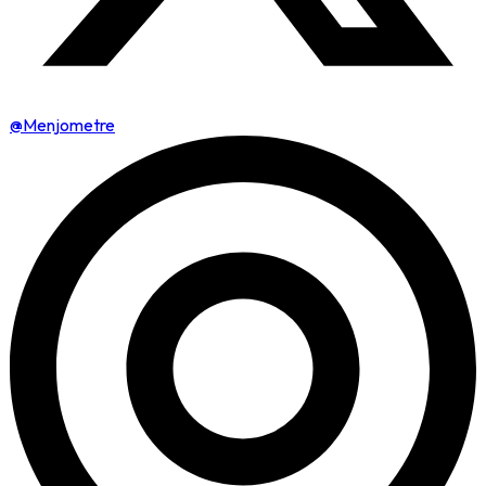
@Menjometre