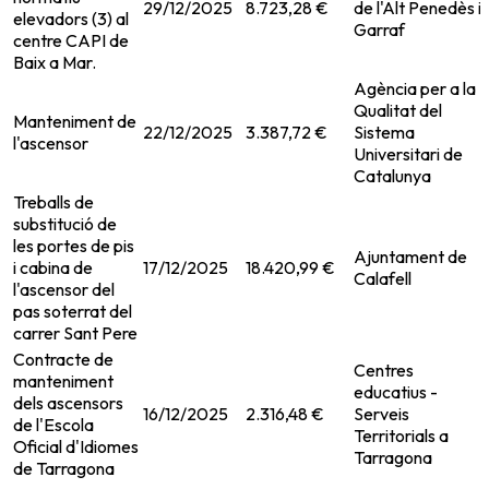
29/12/2025
8.723,28 €
de l'Alt Penedès i
elevadors (3) al
Garraf
centre CAPI de
Baix a Mar.
Agència per a la
Qualitat del
Manteniment de
22/12/2025
3.387,72 €
Sistema
l'ascensor
Universitari de
Catalunya
Treballs de
substitució de
les portes de pis
Ajuntament de
i cabina de
17/12/2025
18.420,99 €
Calafell
l'ascensor del
pas soterrat del
carrer Sant Pere
Contracte de
Centres
manteniment
educatius -
dels ascensors
16/12/2025
2.316,48 €
Serveis
de l'Escola
Territorials a
Oficial d'Idiomes
Tarragona
de Tarragona