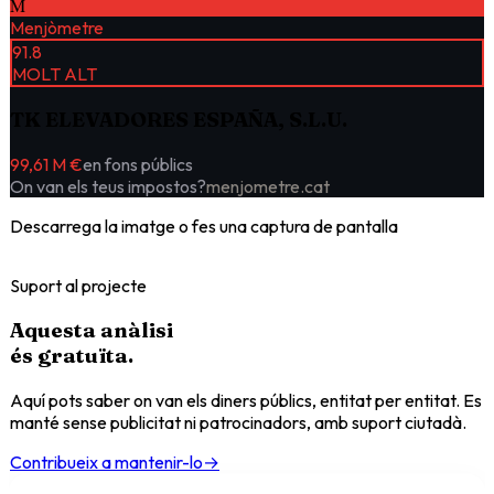
M
Menjòmetre
91.8
MOLT ALT
TK ELEVADORES ESPAÑA, S.L.U.
99,61 M €
en fons públics
On van els teus impostos?
menjometre.cat
Descarrega la imatge o fes una captura de pantalla
Suport al projecte
Aquesta anàlisi
és
gratuïta
.
Aquí pots saber on van els diners públics, entitat per entitat. Es
manté sense publicitat ni patrocinadors, amb suport ciutadà.
Contribueix a mantenir-lo
→