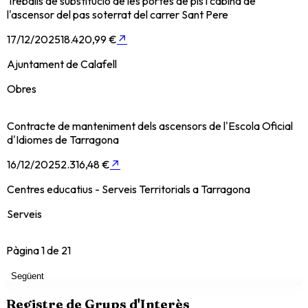
Treballs de substitució de les portes de pis i cabina de
l'ascensor del pas soterrat del carrer Sant Pere
17/12/2025
18.420,99 €
↗
Ajuntament de Calafell
Obres
Contracte de manteniment dels ascensors de l'Escola Oficial
d'Idiomes de Tarragona
16/12/2025
2.316,48 €
↗
Centres educatius - Serveis Territorials a Tarragona
Serveis
Pàgina
1
de
21
Següent
Registre de Grups d'Interès