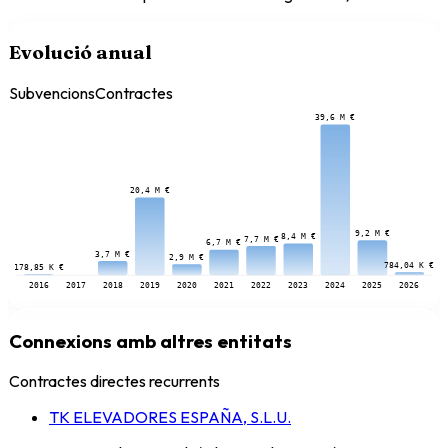
Evolució anual
Subvencions
Contractes
39,6 M €
20,4 M €
9,2 M €
8,4 M €
7,7 M €
6,7 M €
3,7 M €
2,9 M €
784,04 K €
178,85 K €
2016
2017
2018
2019
2020
2021
2022
2023
2024
2025
2026
Connexions amb altres entitats
Contractes directes recurrents
TK ELEVADORES ESPAÑA, S.L.U.