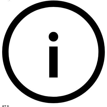
i
97.5