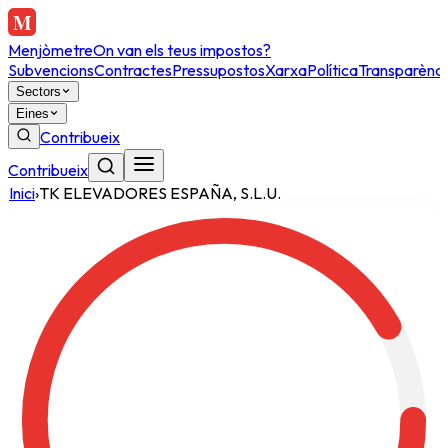
Menjòmetre
On van els teus impostos?
Subvencions
Contractes
Pressupostos
Xarxa
Política
Transparènci
Sectors
Eines
Contribueix
Contribueix
Inici
›
TK ELEVADORES ESPAÑA, S.L.U.