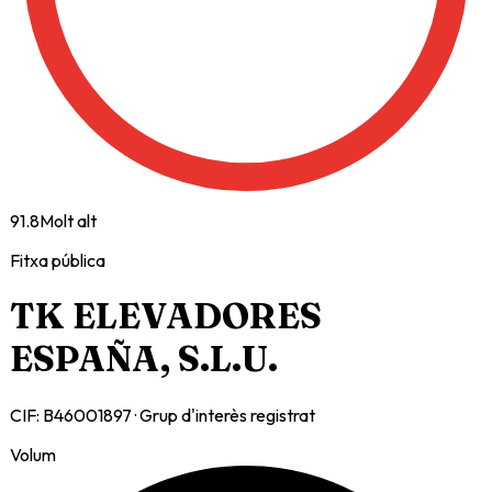
91.8
Molt alt
Fitxa pública
TK ELEVADORES
ESPAÑA, S.L.U.
CIF:
B46001897
· Grup d'interès registrat
Volum