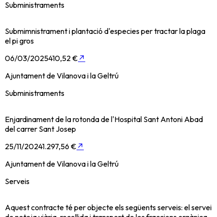
Subministraments
Submimnistrament i plantació d'especies per tractar la plaga
el pi gros
06/03/2025
410,52 €
↗
Ajuntament de Vilanova i la Geltrú
Subministraments
Enjardinament de la rotonda de l'Hospital Sant Antoni Abad
del carrer Sant Josep
25/11/2024
1.297,56 €
↗
Ajuntament de Vilanova i la Geltrú
Serveis
Aquest contracte té per objecte els següents serveis: el servei
de neteja viària, recollida i transport de les fraccions orgànica,