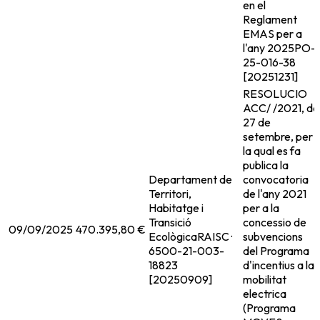
en el
Reglament
EMAS per a
l'any 2025
PO-
25-016-38
[20251231]
RESOLUCIO
ACC/ /2021, de
27 de
setembre, per
la qual es fa
publica la
Departament de
convocatoria
Territori,
de l'any 2021
Habitatge i
per a la
Transició
concessio de
09/09/2025
470.395,80 €
Ecològica
RAISC ·
subvencions
6500-21-003-
del Programa
18823
d'incentius a la
[20250909]
mobilitat
electrica
(Programa