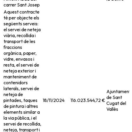
carrer Sant Josep
Aquest contracte
té per objecte els
següents serveis:
el servei de neteja
viària, recollida i
transport de les
fraccions
orgànica, paper,
vidre, envasos i
resta, el servei de
neteja exterior i
manteniment de
contenidors
laterals, servei de
Ajuntament
neteja de
de Sant
pintades, taques
18/11/2024
116.023.544,72 €
Cugat del
de pintura i altres
Vallès
elements similar a
la via pública, i el
servei de recollida,
neteja, transport i