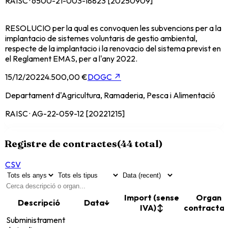
RAISC · 6500-21-003-18823 [20250909]
RESOLUCIO per la qual es convoquen les subvencions per a la
implantacio de sistemes voluntaris de gestio ambiental,
respecte de la implantacio i la renovacio del sistema previst en
el Reglament EMAS, per a l'any 2022.
15/12/2022
4.500,00 €
DOGC
↗
Departament d'Agricultura, Ramaderia, Pesca i Alimentació
RAISC · AG-22-059-12 [20221215]
Registre de contractes
(
44
total)
CSV
Import (sense
Organ
Descripció
Data
↓
IVA)
↕
contracta
Subministrament