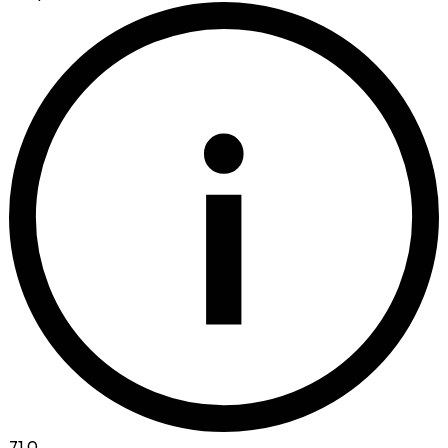
i
71.0