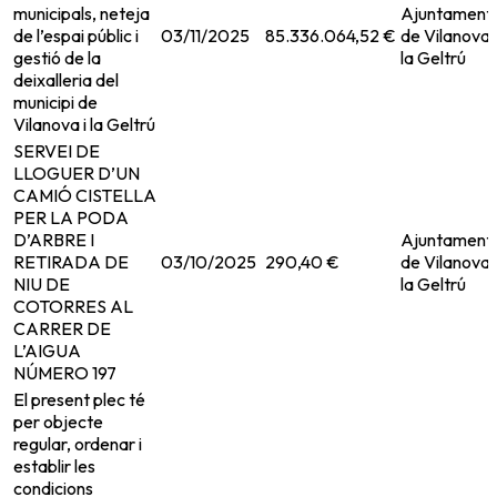
municipals, neteja
Ajuntament
de l’espai públic i
03/11/2025
85.336.064,52 €
de Vilanova i
gestió de la
la Geltrú
deixalleria del
municipi de
Vilanova i la Geltrú
SERVEI DE
LLOGUER D’UN
CAMIÓ CISTELLA
PER LA PODA
D’ARBRE I
Ajuntament
RETIRADA DE
03/10/2025
290,40 €
de Vilanova i
NIU DE
la Geltrú
COTORRES AL
CARRER DE
L’AIGUA
NÚMERO 197
El present plec té
per objecte
regular, ordenar i
establir les
condicions