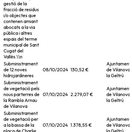
gestió de la
fracció de residus
i/o objectes que
contenen amiant
abocats a la via
pública i altres
espais del terme
municipal de Sant
Cugat del
Vallès.\\n
Subministrament
Ajuntament
de 12 noves
08/10/2024
130,52 €
de Vilanova i
hidrojardineres
la Geltrú
Subministrament
de vegetació pels
Ajuntament
nous parterres de
07/10/2024
2.279,07 €
de Vilanova i
la Rambla Arnau
la Geltrú
de Vilanova
Subministrament
de vegetació per
Ajuntament
a la bassa de la
07/10/2024
1.378,55 €
de Vilanova i
plaça de Charlie
la Geltrú