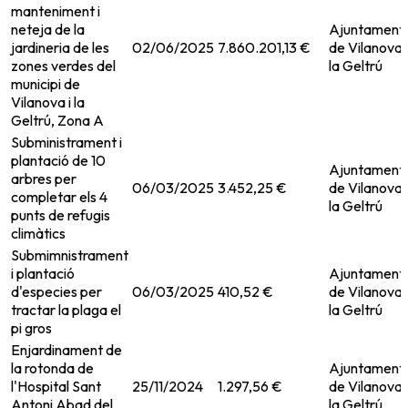
manteniment i
neteja de la
Ajuntament
jardineria de les
02/06/2025
7.860.201,13 €
de Vilanova i
zones verdes del
la Geltrú
municipi de
Vilanova i la
Geltrú, Zona A
Subministrament i
plantació de 10
Ajuntament
arbres per
06/03/2025
3.452,25 €
de Vilanova i
completar els 4
la Geltrú
punts de refugis
climàtics
Submimnistrament
i plantació
Ajuntament
d'especies per
06/03/2025
410,52 €
de Vilanova i
tractar la plaga el
la Geltrú
pi gros
Enjardinament de
la rotonda de
Ajuntament
l'Hospital Sant
25/11/2024
1.297,56 €
de Vilanova i
Antoni Abad del
la Geltrú