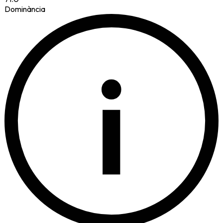
Dominància
i