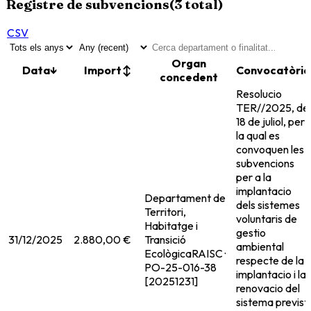
Registre de subvencions
(
3
total)
CSV
Organ
Data
↓
Import
↕
Convocatòria
concedent
Resolucio
TER//2025, de
18 de juliol, per
la qual es
convoquen les
subvencions
per a la
implantacio
Departament de
dels sistemes
Territori,
voluntaris de
Habitatge i
gestio
31/12/2025
2.880,00 €
Transició
ambiental
Ecològica
RAISC ·
respecte de la
PO-25-016-38
implantacio i la
[20251231]
renovacio del
sistema previst