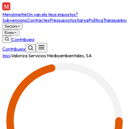
Menjòmetre
On van els teus impostos?
Subvencions
Contractes
Pressupostos
Xarxa
Política
Transparènci
Sectors
Eines
Contribueix
Contribueix
Inici
›
Valoriza Servicios Medioambientales, SA