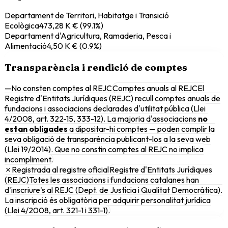
Departament de Territori, Habitatge i Transició
Ecològica
473,28 K €
(
99.1
%)
Departament d'Agricultura, Ramaderia, Pesca i
Alimentació
4,50 K €
(
0.9
%)
Transparència i rendició de comptes
—
No consten comptes al REJC
Comptes anuals al REJC
El
Registre d'Entitats Jurídiques (REJC) recull comptes anuals de
fundacions i associacions declarades d'utilitat pública (Llei
4/2008, art. 322-15, 333-12). La majoria d'associacions
no
estan obligades
a dipositar-hi comptes — poden complir la
seva obligació de transparència publicant-los a la seva web
(Llei 19/2014). Que no constin comptes al REJC no implica
incompliment.
✗
Registrada al registre oficial
Registre d'Entitats Jurídiques
(REJC)
Totes les associacions i fundacions catalanes han
d'inscriure's al REJC (Dept. de Justícia i Qualitat Democràtica).
La inscripció és obligatòria per adquirir personalitat jurídica
(Llei 4/2008, art. 321-1 i 331-1).