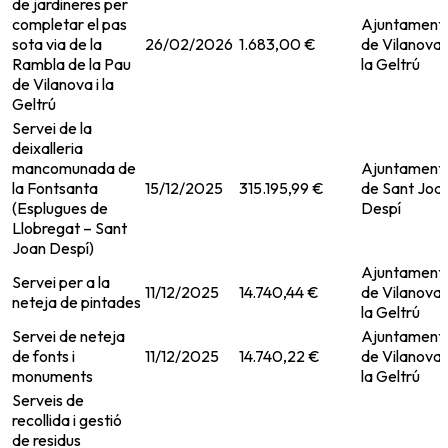
de jardineres per
completar el pas
Ajuntament
sota via de la
26/02/2026
1.683,00 €
de Vilanova i
Rambla de la Pau
la Geltrú
de Vilanova i la
Geltrú
Servei de la
deixalleria
mancomunada de
Ajuntament
la Fontsanta
15/12/2025
315.195,99 €
de Sant Joa
(Esplugues de
Despí
Llobregat – Sant
Joan Despí)
Ajuntament
Servei per a la
11/12/2025
14.740,44 €
de Vilanova i
neteja de pintades
la Geltrú
Servei de neteja
Ajuntament
de fonts i
11/12/2025
14.740,22 €
de Vilanova i
monuments
la Geltrú
Serveis de
recollida i gestió
de residus