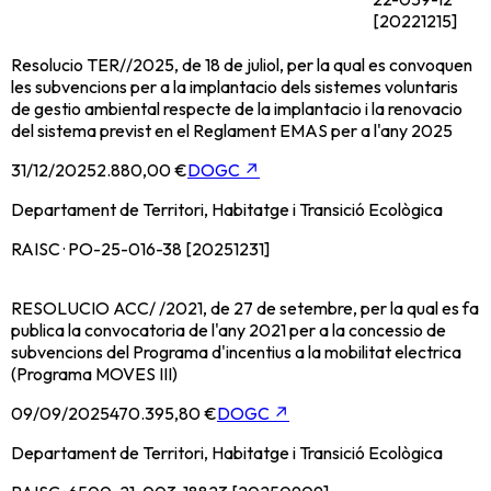
[20221215]
Resolucio TER//2025, de 18 de juliol, per la qual es convoquen
les subvencions per a la implantacio dels sistemes voluntaris
de gestio ambiental respecte de la implantacio i la renovacio
del sistema previst en el Reglament EMAS per a l'any 2025
31/12/2025
2.880,00 €
DOGC
↗
Departament de Territori, Habitatge i Transició Ecològica
RAISC · PO-25-016-38 [20251231]
RESOLUCIO ACC/ /2021, de 27 de setembre, per la qual es fa
publica la convocatoria de l'any 2021 per a la concessio de
subvencions del Programa d'incentius a la mobilitat electrica
(Programa MOVES III)
09/09/2025
470.395,80 €
DOGC
↗
Departament de Territori, Habitatge i Transició Ecològica