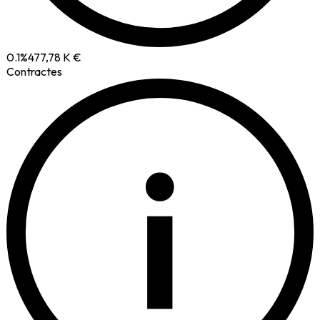
0.1
%
477,78 K €
Contractes
i