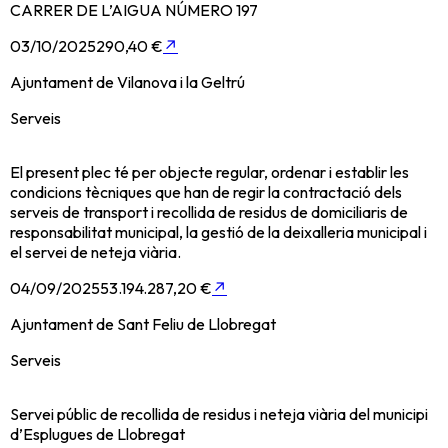
CARRER DE L’AIGUA NÚMERO 197
03/10/2025
290,40 €
↗
Ajuntament de Vilanova i la Geltrú
Serveis
El present plec té per objecte regular, ordenar i establir les
condicions tècniques que han de regir la contractació dels
serveis de transport i recollida de residus de domiciliaris de
responsabilitat municipal, la gestió de la deixalleria municipal i
el servei de neteja viària.
04/09/2025
53.194.287,20 €
↗
Ajuntament de Sant Feliu de Llobregat
Serveis
Servei públic de recollida de residus i neteja viària del municipi
d’Esplugues de Llobregat