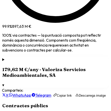
99.9
%
897,63 M €
100
% via
contractes
— la puntuació composta pot reflectir
només aquesta dimensió. Components com freqüència,
dominància o concurrència requereixen activitat en
subvencions o contractes per calcular-se.
179,62 M €
/any ·
Valoriza Servicios
Medioambientales, SA
▾
Comparteix:
X
WhatsApp
Telegram
Copiar link
Descarrega imatge
Contractes públics