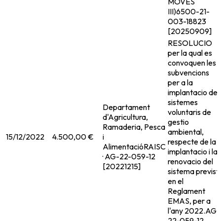
MOVES
III)
6500-21-
003-18823
[20250909]
RESOLUCIO
per la qual es
convoquen les
subvencions
per a la
implantacio de
sistemes
Departament
voluntaris de
d'Agricultura,
gestio
Ramaderia, Pesca
ambiental,
15/12/2022
4.500,00 €
i
respecte de la
Alimentació
RAISC
implantacio i la
· AG-22-059-12
renovacio del
[20221215]
sistema previst
en el
Reglament
EMAS, per a
l'any 2022.
AG-
22-059-12