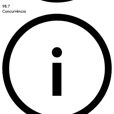
98.7
Concurrència
i