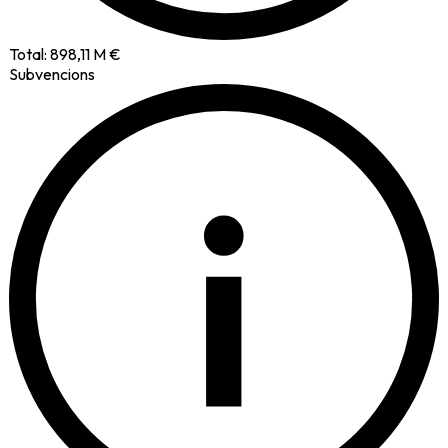
Total:
898,11 M €
Subvencions
i