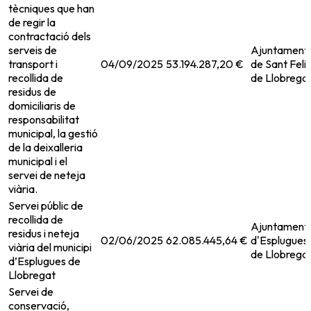
tècniques que han
de regir la
contractació dels
serveis de
Ajuntament
transport i
04/09/2025
53.194.287,20 €
de Sant Feli
recollida de
de Llobrega
residus de
domiciliaris de
responsabilitat
municipal, la gestió
de la deixalleria
municipal i el
servei de neteja
viària.
Servei públic de
recollida de
Ajuntament
residus i neteja
02/06/2025
62.085.445,64 €
d'Esplugues
viària del municipi
de Llobrega
d’Esplugues de
Llobregat
Servei de
conservació,