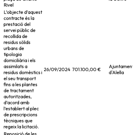
Rivel
L’objecte d’aquest
contracte és la
prestació del
servei públic de
recollida de
residus sòlids
urbans de
tipologia
domiciliària i els
assimilats a
Ajuntament
26/09/2024
701.100,00 €
residus domèstics i
d'Alella
el seu transport
fins a les plantes
de tractament
autoritzades,
d’acord amb
l’establert al plec
de prescripcions
tècniques que
regeix la licitació.
Reposició de les