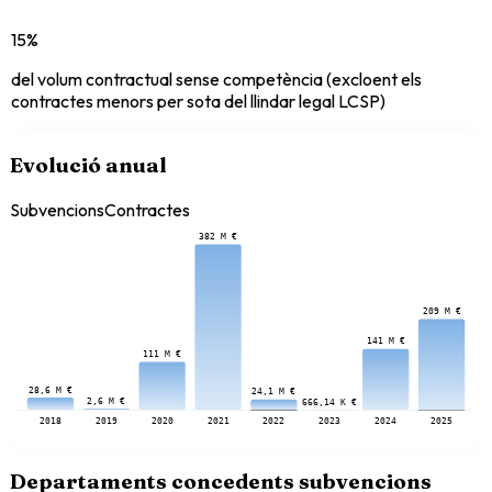
15%
del volum contractual sense competència (excloent els
contractes menors per sota del llindar legal LCSP)
Evolució anual
Subvencions
Contractes
382 M €
209 M €
141 M €
111 M €
28,6 M €
24,1 M €
2,6 M €
666,14 K €
2018
2019
2020
2021
2022
2023
2024
2025
Departaments concedents subvencions