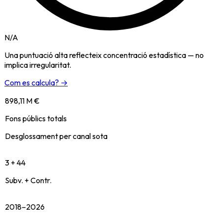
N/A
Una puntuació alta reflecteix concentració estadística — no
implica irregularitat.
Com es calcula? →
898,11 M €
Fons públics totals
Desglossament per canal sota
3 + 44
Subv. + Contr.
2018–2026