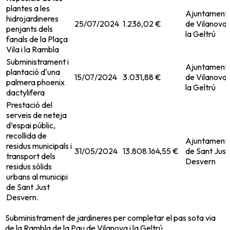
plantes a les
Ajuntament
hidrojardineres
25/07/2024
1.236,02 €
de Vilanova i
penjants dels
la Geltrú
fanals de la Plaça
Vila i la Rambla
Subministrament i
Ajuntament
plantació d'una
15/07/2024
3.031,88 €
de Vilanova i
palmera phoenix
la Geltrú
dactylifera
Prestació del
serveis de neteja
d’espai públic,
recollida de
Ajuntament
residus municipals i
31/05/2024
13.808.164,55 €
de Sant Just
transport dels
Desvern
residus sòlids
urbans al municipi
de Sant Just
Desvern.
Subministrament de jardineres per completar el pas sota via
de la Rambla de la Pau de Vilanova i la Geltrú