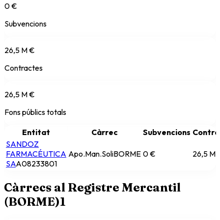
0 €
Subvencions
26,5 M €
Contractes
26,5 M €
Fons públics totals
Entitat
Càrrec
Subvencions
Contra
SANDOZ
FARMACÉUTICA
Apo.Man.Soli
BORME
0 €
26,5 M 
SA
A08233801
Càrrecs al Registre Mercantil
(BORME)
1