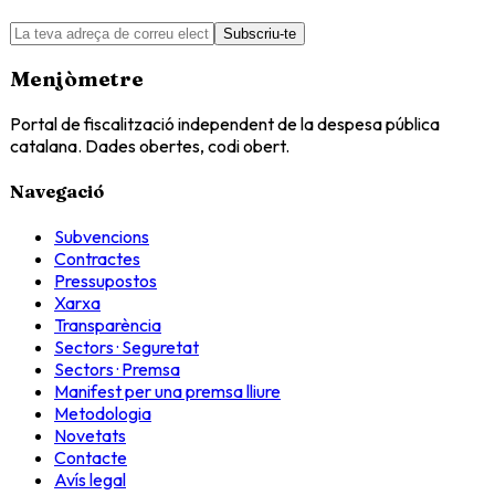
Subscriu-te
Menjòmetre
Portal de fiscalització independent de la despesa pública
catalana. Dades obertes, codi obert.
Navegació
Subvencions
Contractes
Pressupostos
Xarxa
Transparència
Sectors · Seguretat
Sectors · Premsa
Manifest per una premsa lliure
Metodologia
Novetats
Contacte
Avís legal