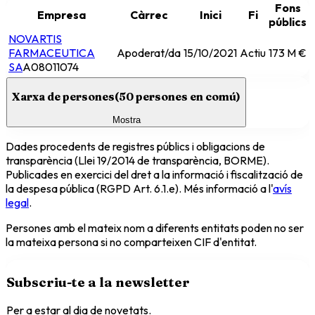
Fons
Empresa
Càrrec
Inici
Fi
públics
NOVARTIS
FARMACEUTICA
Apoderat/da
15/10/2021
Actiu
173 M €
SA
A08011074
Xarxa de persones
(
50
persones en comú)
Mostra
Dades procedents de registres públics i obligacions de
transparència (Llei 19/2014 de transparència, BORME).
Publicades en exercici del dret a la informació i fiscalització de
la despesa pública (RGPD Art. 6.1.e). Més informació a l'
avís
legal
.
Persones amb el mateix nom a diferents entitats poden no ser
la mateixa persona si no comparteixen CIF d'entitat.
Subscriu-te a la newsletter
Per a estar al dia de novetats.