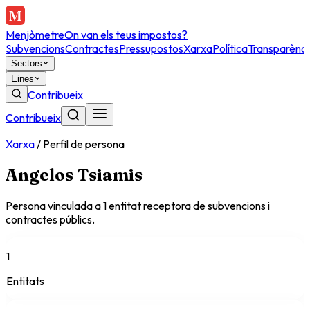
Menjòmetre
On van els teus impostos?
Subvencions
Contractes
Pressupostos
Xarxa
Política
Transparènci
Sectors
Eines
Contribueix
Contribueix
Xarxa
/
Perfil de persona
Angelos Tsiamis
Persona vinculada a
1
entitat
receptora
de subvencions i
contractes públics.
1
Entitats