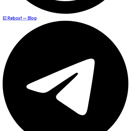
El Rebost — Blog