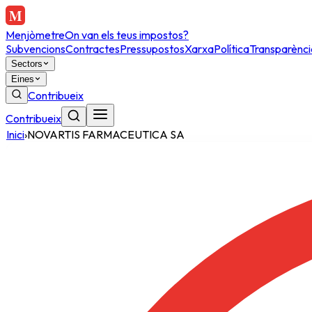
Menjòmetre
On van els teus impostos?
Subvencions
Contractes
Pressupostos
Xarxa
Política
Transparènci
Sectors
Eines
Contribueix
Contribueix
Inici
›
NOVARTIS FARMACEUTICA SA