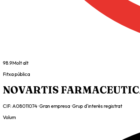
98.9
Molt alt
Fitxa pública
NOVARTIS FARMACEUTIC
CIF:
A08011074
·
Gran empresa
· Grup d'interès registrat
Volum