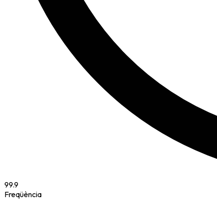
99.9
Freqüència