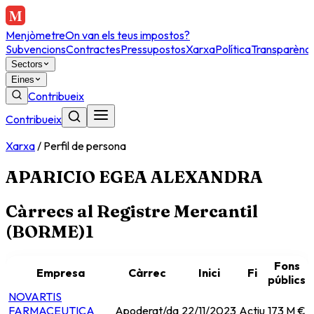
Menjòmetre
On van els teus impostos?
Subvencions
Contractes
Pressupostos
Xarxa
Política
Transparènci
Sectors
Eines
Contribueix
Contribueix
Xarxa
/
Perfil de persona
APARICIO EGEA ALEXANDRA
Càrrecs al Registre Mercantil
(BORME)
1
Fons
Empresa
Càrrec
Inici
Fi
públics
NOVARTIS
FARMACEUTICA
Apoderat/da
22/11/2023
Actiu
173 M €