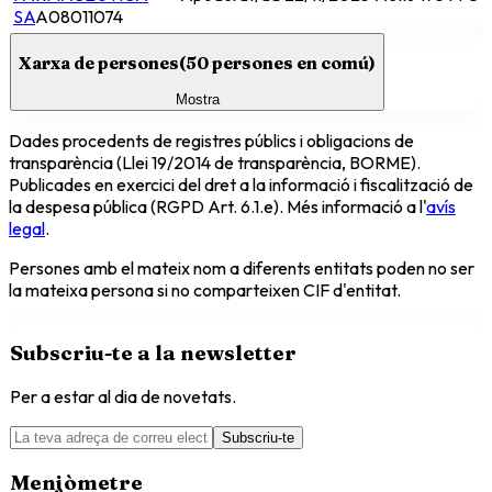
SA
A08011074
Xarxa de persones
(
50
persones en comú)
Mostra
Dades procedents de registres públics i obligacions de
transparència (Llei 19/2014 de transparència, BORME).
Publicades en exercici del dret a la informació i fiscalització de
la despesa pública (RGPD Art. 6.1.e). Més informació a l'
avís
legal
.
Persones amb el mateix nom a diferents entitats poden no ser
la mateixa persona si no comparteixen CIF d'entitat.
Subscriu-te a la newsletter
Per a estar al dia de novetats.
Subscriu-te
Menjòmetre