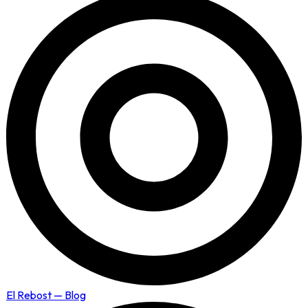
El Rebost — Blog