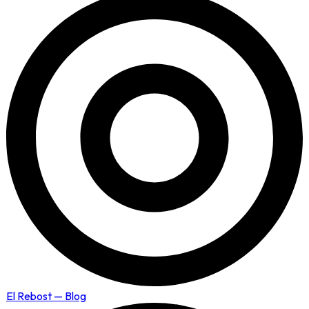
El Rebost — Blog