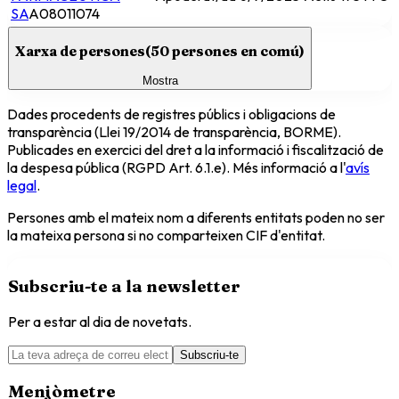
SA
A08011074
Xarxa de persones
(
50
persones en comú)
Mostra
Dades procedents de registres públics i obligacions de
transparència (Llei 19/2014 de transparència, BORME).
Publicades en exercici del dret a la informació i fiscalització de
la despesa pública (RGPD Art. 6.1.e). Més informació a l'
avís
legal
.
Persones amb el mateix nom a diferents entitats poden no ser
la mateixa persona si no comparteixen CIF d'entitat.
Subscriu-te a la newsletter
Per a estar al dia de novetats.
Subscriu-te
Menjòmetre