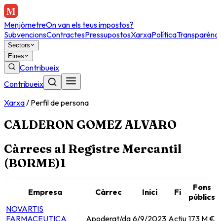
Menjòmetre
On van els teus impostos?
Subvencions
Contractes
Pressupostos
Xarxa
Política
Transparènci
Sectors
Eines
Contribueix
Contribueix
Xarxa
/
Perfil de persona
CALDERON GOMEZ ALVARO
Càrrecs al Registre Mercantil
(BORME)
1
Fons
Empresa
Càrrec
Inici
Fi
públics
NOVARTIS
FARMACEUTICA
Apoderat/da
6/9/2023
Actiu
173 M €