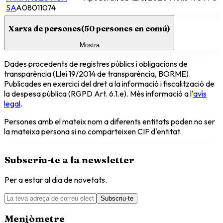
SA
A08011074
Xarxa de persones
(
50
persones en comú)
Mostra
Dades procedents de registres públics i obligacions de
transparència (Llei 19/2014 de transparència, BORME).
Publicades en exercici del dret a la informació i fiscalització de
la despesa pública (RGPD Art. 6.1.e). Més informació a l'
avís
legal
.
Persones amb el mateix nom a diferents entitats poden no ser
la mateixa persona si no comparteixen CIF d'entitat.
Subscriu-te a la newsletter
Per a estar al dia de novetats.
Subscriu-te
Menjòmetre