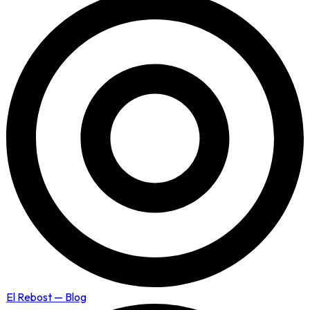
El Rebost — Blog