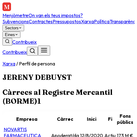
Menjòmetre
On van els teus impostos?
Subvencions
Contractes
Pressupostos
Xarxa
Política
Transparènci
Sectors
Eines
Contribueix
Contribueix
Xarxa
/
Perfil de persona
JERENY DEBUYST
Càrrecs al Registre Mercantil
(BORME)
1
Fons
Empresa
Càrrec
Inici
Fi
públics
NOVARTIS
FARMACEUTICA
Apoderat/da
12/8/2020
Actiu
173 M €