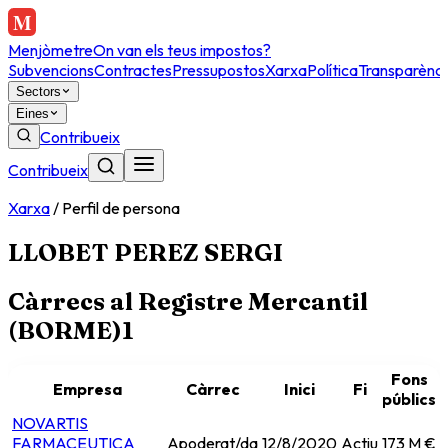
Menjòmetre
On van els teus impostos?
Subvencions
Contractes
Pressupostos
Xarxa
Política
Transparènci
Sectors
Eines
Contribueix
Contribueix
Xarxa
/
Perfil de persona
LLOBET PEREZ SERGI
Càrrecs al Registre Mercantil
(BORME)
1
Fons
Empresa
Càrrec
Inici
Fi
públics
NOVARTIS
FARMACEUTICA
Apoderat/da
12/8/2020
Actiu
173 M €