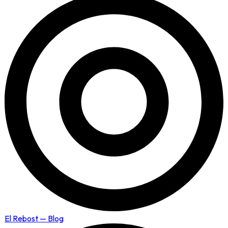
El Rebost — Blog