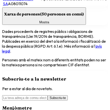
SA
A08011074
Xarxa de persones
(
50
persones en comú)
Mostra
Dades procedents de registres públics i obligacions de
transparència (Llei 19/2014 de transparència, BORME).
Publicades en exercici del dret a la informació i fiscalització de
la despesa pública (RGPD Art. 6.1.e). Més informació a l'
avís
legal
.
Persones amb el mateix nom a diferents entitats poden no ser
la mateixa persona si no comparteixen CIF d'entitat.
Subscriu-te a la newsletter
Per a estar al dia de novetats.
Subscriu-te
Menjòmetre