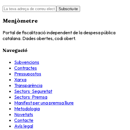
Subscriu-te
Menjòmetre
Portal de fiscalització independent de la despesa pública
catalana. Dades obertes, codi obert.
Navegació
Subvencions
Contractes
Pressupostos
Xarxa
Transparència
Sectors · Seguretat
Sectors · Premsa
Manifest per una premsa lliure
Metodologia
Novetats
Contacte
Avís legal