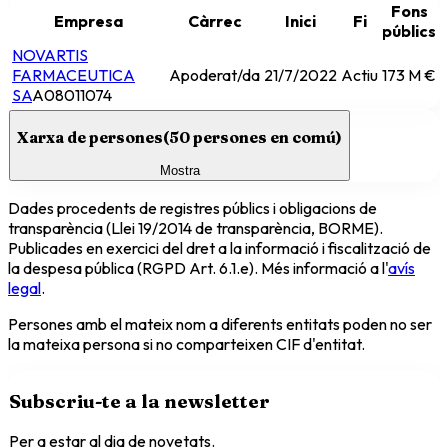
Fons
Empresa
Càrrec
Inici
Fi
públics
NOVARTIS
FARMACEUTICA
Apoderat/da
21/7/2022
Actiu
173 M €
SA
A08011074
Xarxa de persones
(
50
persones en comú)
Mostra
Dades procedents de registres públics i obligacions de
transparència (Llei 19/2014 de transparència, BORME).
Publicades en exercici del dret a la informació i fiscalització de
la despesa pública (RGPD Art. 6.1.e). Més informació a l'
avís
legal
.
Persones amb el mateix nom a diferents entitats poden no ser
la mateixa persona si no comparteixen CIF d'entitat.
Subscriu-te a la newsletter
Per a estar al dia de novetats.