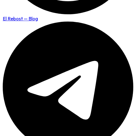
El Rebost — Blog