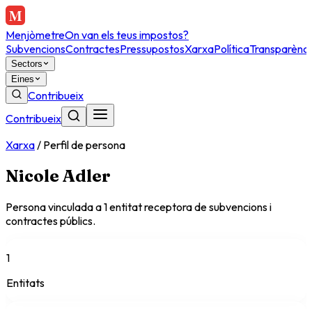
Menjòmetre
On van els teus impostos?
Subvencions
Contractes
Pressupostos
Xarxa
Política
Transparènci
Sectors
Eines
Contribueix
Contribueix
Xarxa
/
Perfil de persona
Nicole Adler
Persona vinculada a
1
entitat
receptora
de subvencions i
contractes públics.
1
Entitats