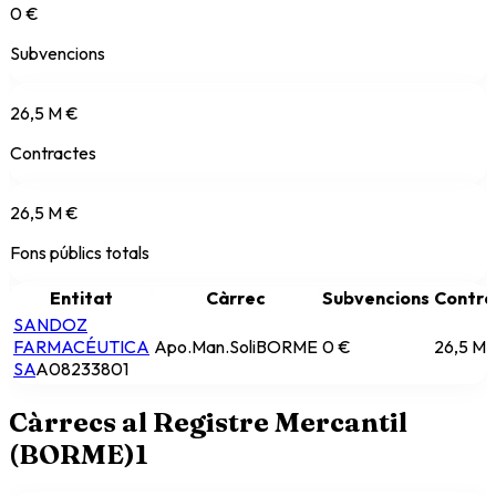
0 €
Subvencions
26,5 M €
Contractes
26,5 M €
Fons públics totals
Entitat
Càrrec
Subvencions
Contra
SANDOZ
FARMACÉUTICA
Apo.Man.Soli
BORME
0 €
26,5 M 
SA
A08233801
Càrrecs al Registre Mercantil
(BORME)
1