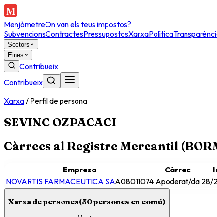
Menjòmetre
On van els teus impostos?
Subvencions
Contractes
Pressupostos
Xarxa
Política
Transparènci
Sectors
Eines
Contribueix
Contribueix
Xarxa
/
Perfil de persona
SEVINC OZPACACI
Càrrecs al Registre Mercantil (BO
Empresa
Càrrec
I
NOVARTIS FARMACEUTICA SA
A08011074
Apoderat/da
28/
Xarxa de persones
(
50
persones en comú)