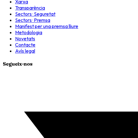
Xarxa
Transparència
Sectors · Seguretat
Sectors · Premsa
Manifest per una premsa lliure
Metodologia
Novetats
Contacte
Avís legal
Segueix-nos