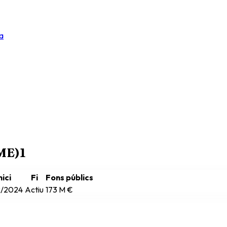
a
RME)
1
nici
Fi
Fons públics
2/2024
Actiu
173 M €