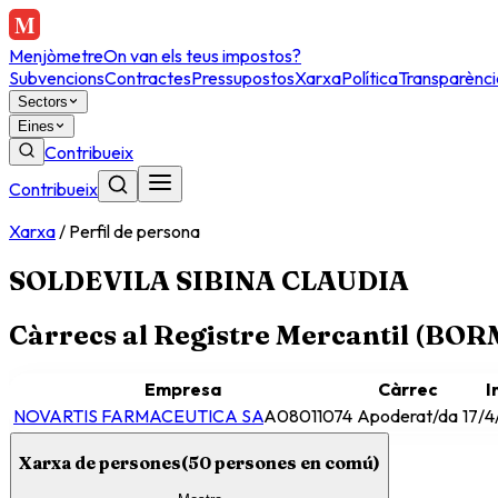
Menjòmetre
On van els teus impostos?
Subvencions
Contractes
Pressupostos
Xarxa
Política
Transparènci
Sectors
Eines
Contribueix
Contribueix
Xarxa
/
Perfil de persona
SOLDEVILA SIBINA CLAUDIA
Càrrecs al Registre Mercantil (BO
Empresa
Càrrec
I
NOVARTIS FARMACEUTICA SA
A08011074
Apoderat/da
17/
Xarxa de persones
(
50
persones en comú)