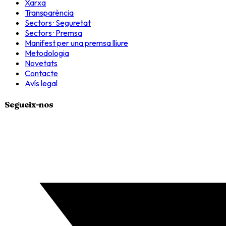
Xarxa
Transparència
Sectors · Seguretat
Sectors · Premsa
Manifest per una premsa lliure
Metodologia
Novetats
Contacte
Avís legal
Segueix-nos