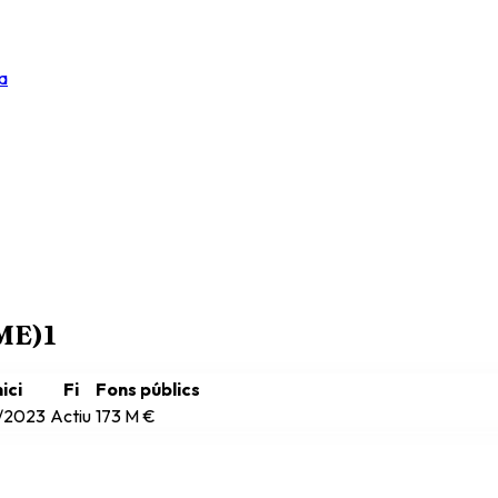
a
RME)
1
nici
Fi
Fons públics
4/2023
Actiu
173 M €