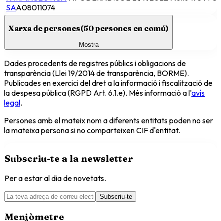
SA
A08011074
Xarxa de persones
(
50
persones en comú)
Mostra
Dades procedents de registres públics i obligacions de
transparència (Llei 19/2014 de transparència, BORME).
Publicades en exercici del dret a la informació i fiscalització de
la despesa pública (RGPD Art. 6.1.e). Més informació a l'
avís
legal
.
Persones amb el mateix nom a diferents entitats poden no ser
la mateixa persona si no comparteixen CIF d'entitat.
Subscriu-te a la newsletter
Per a estar al dia de novetats.
Subscriu-te
Menjòmetre