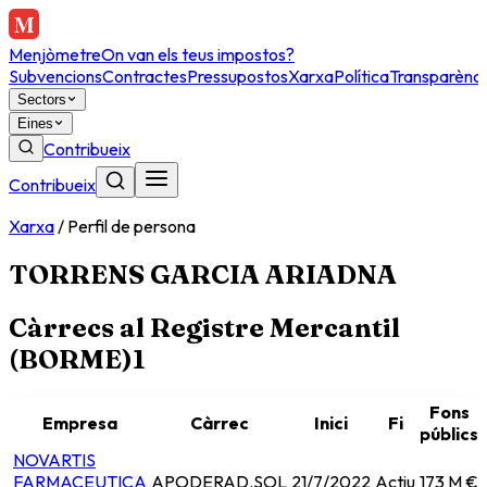
Menjòmetre
On van els teus impostos?
Subvencions
Contractes
Pressupostos
Xarxa
Política
Transparènci
Sectors
Eines
Contribueix
Contribueix
Xarxa
/
Perfil de persona
TORRENS GARCIA ARIADNA
Càrrecs al Registre Mercantil
(BORME)
1
Fons
Empresa
Càrrec
Inici
Fi
públics
NOVARTIS
FARMACEUTICA
APODERAD.SOL
21/7/2022
Actiu
173 M €