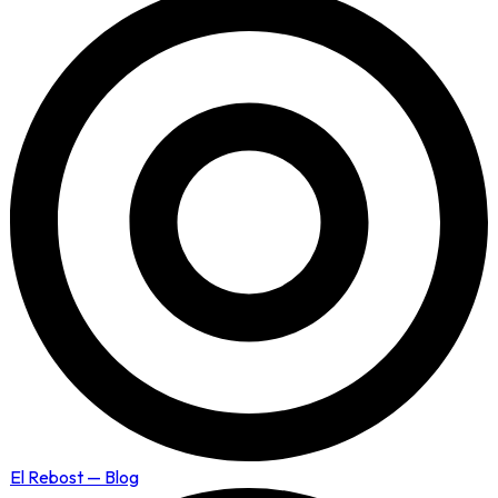
El Rebost — Blog