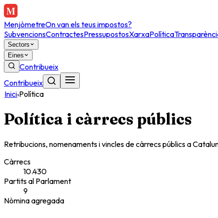
Menjòmetre
On van els teus impostos?
Subvencions
Contractes
Pressupostos
Xarxa
Política
Transparènci
Sectors
Eines
Contribueix
Contribueix
Inici
›
Política
Política i càrrecs públics
Retribucions, nomenaments i vincles de càrrecs públics a Catalunya
Càrrecs
10.430
Partits al Parlament
9
Nòmina agregada