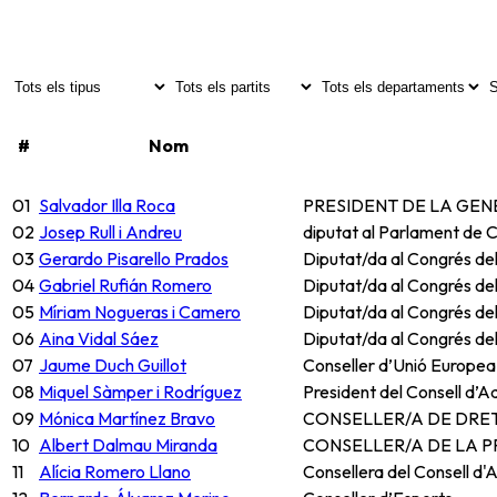
#
Nom
01
Salvador Illa Roca
PRESIDENT DE LA GEN
02
Josep Rull i Andreu
diputat al Parlament de 
03
Gerardo Pisarello Prados
Diputat/da al Congrés del
04
Gabriel Rufián Romero
Diputat/da al Congrés del
05
Míriam Nogueras i Camero
Diputat/da al Congrés del
06
Aina Vidal Sáez
Diputat/da al Congrés del
07
Jaume Duch Guillot
Conseller d’Unió Europea 
08
Miquel Sàmper i Rodríguez
President del Consell d’A
09
Mónica Martínez Bravo
CONSELLER/A DE DRETS
10
Albert Dalmau Miranda
CONSELLER/A DE LA P
11
Alícia Romero Llano
Consellera del Consell d'