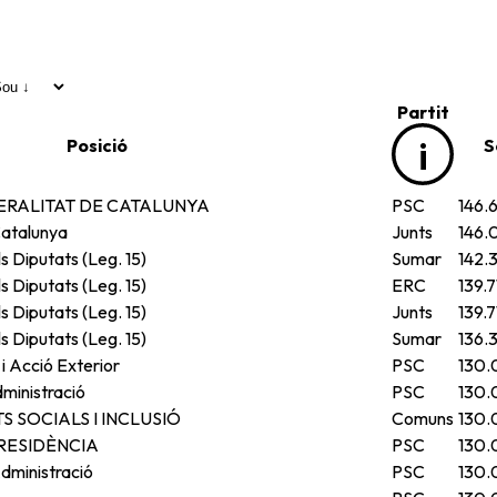
Partit
i
Posició
S
ERALITAT DE CATALUNYA
PSC
146.
Catalunya
Junts
146.
s Diputats (Leg. 15)
Sumar
142.
s Diputats (Leg. 15)
ERC
139.
s Diputats (Leg. 15)
Junts
139.
s Diputats (Leg. 15)
Sumar
136.
i Acció Exterior
PSC
130.
dministració
PSC
130.
 SOCIALS I INCLUSIÓ
Comuns
130.
RESIDÈNCIA
PSC
130.
Administració
PSC
130.