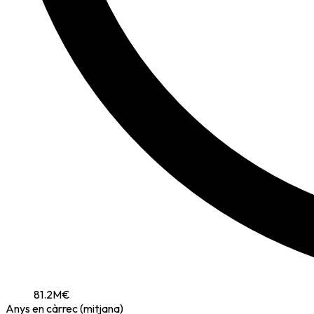
81.2
M€
Anys en càrrec (mitjana)